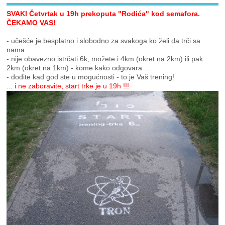
SVAKI Četvrtak u 19h prekoputa "Rodića" kod semafora.
ČEKAMO VAS!
- učešće je besplatno i slobodno za svakoga ko želi da trči sa
nama..
- nije obavezno istrčati 6k, možete i 4km (okret na 2km) ili pak
2km (okret na 1km) - kome kako odgovara ...
- dođite kad god ste u mogućnosti - to je Vaš trening!
... i ne zaboravite, start trke je u 19h !!!