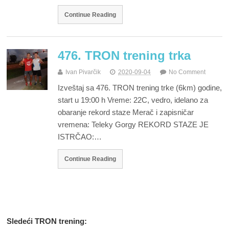
Continue Reading
476. TRON trening trka
Ivan Pivarčik
2020-09-04
No Comment
Izveštaj sa 476. TRON trening trke (6km) godine,
start u 19:00 h Vreme: 22C, vedro, idelano za
obaranje rekord staze Merač i zapisničar
vremena: Teleky Gorgy REKORD STAZE JE
ISTRČAO:…
Continue Reading
Sledeći TRON trening: