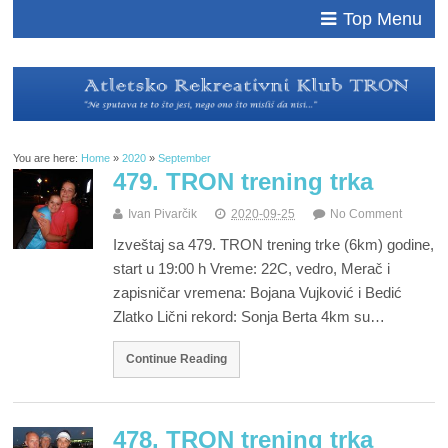
Top Menu
You are here:
Home
»
2020
»
September
479. TRON trening trka
Ivan Pivarčik
2020-09-25
No Comment
Izveštaj sa 479. TRON trening trke (6km) godine,
start u 19:00 h Vreme: 22C, vedro, Merač i
zapisničar vremena: Bojana Vujković i Bedić
Zlatko Lični rekord: Sonja Berta 4km su…
Continue Reading
478. TRON trening trka