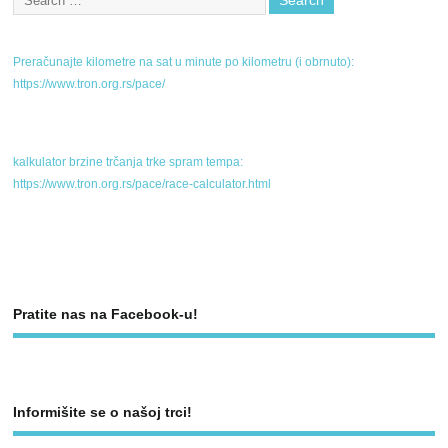
Preračunajte kilometre na sat u minute po kilometru (i obrnuto):
https://www.tron.org.rs/pace/
kalkulator brzine trčanja trke spram tempa:
https://www.tron.org.rs/pace/race-calculator.html
Pratite nas na Facebook-u!
Informišite se o našoj trci!