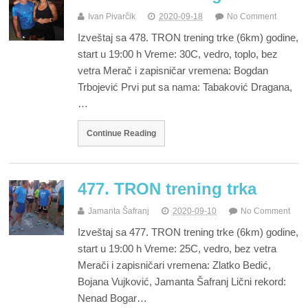
Ivan Pivarčik
2020-09-18
No Comment
Izveštaj sa 478. TRON trening trke (6km) godine,
start u 19:00 h Vreme: 30C, vedro, toplo, bez
vetra Merač i zapisničar vremena: Bogdan
Trbojević Prvi put sa nama: Tabaković Dragana,
…
Continue Reading
477. TRON trening trka
Jamanta Šafranj
2020-09-10
No Comment
Izveštaj sa 477. TRON trening trke (6km) godine,
start u 19:00 h Vreme: 25C, vedro, bez vetra
Merači i zapisničari vremena: Zlatko Bedić,
Bojana Vujković, Jamanta Šafranj Lični rekord:
Nenad Bogar…