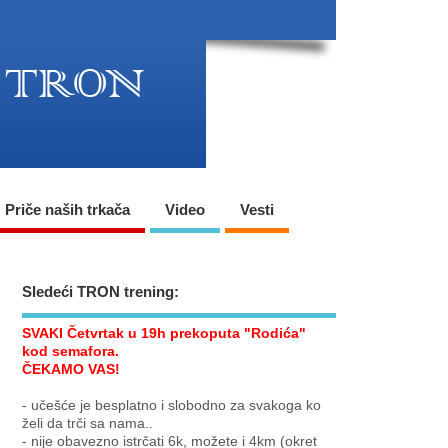
Priče naših trkača
Video
Vesti
Sledeći TRON trening:
SVAKI Četvrtak u 19h prekoputa "Rodića"
kod semafora.
ČEKAMO VAS!
- učešće je besplatno i slobodno za svakoga ko
želi da trči sa nama..
- nije obavezno istrčati 6k, možete i 4km (okret