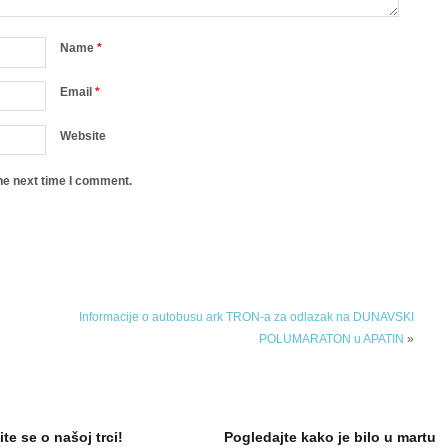
Name
*
Email
*
Website
he next time I comment.
Informacije o autobusu ark TRON-a za odlazak na DUNAVSKI
POLUMARATON u APATIN
»
ite se o našoj trci!
Pogledajte kako je bilo u martu