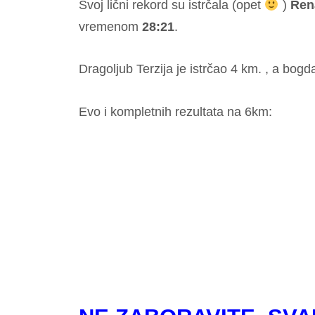
Svoj lični rekord su istrčala (opet
)
Ren
vremenom
28:21
.
Dragoljub Terzija je istrčao 4 km. , a bogd
Evo i kompletnih rezultata na 6km: