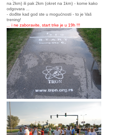
na 2km) ili pak 2km (okret na 1km) - kome kako
odgovara ...
- dođite kad god ste u mogućnosti - to je Vaš
trening!
... i ne zaboravite, start trke je u 19h !!!