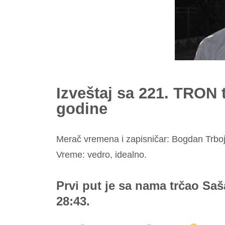
Izveštaj sa 221. TRON t
godine
Merač vremena i zapisničar: Bogdan Trboj
Vreme: vedro, idealno.
Prvi put je sa nama trčao Sa
28:43.