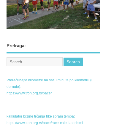
Pretraga:
Preračunajte kilometre na sat u minute po kilometru (i
obrnuto):
https://www.tron.org.rs/pace/
kalkulator brzine trčanja trke spram tempa:
https://www.tron.org.rs/pace/race-calculator.html