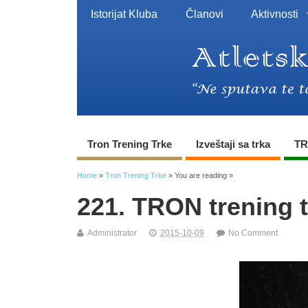
Istorijat Kluba
Članovi
Aktivnosti
Tron Trening Trke
Izveštaji sa trka
TR
Home
»
Tron Trening Trke
» You are reading »
221. TRON trening t
Administrator
2015-10-09
No Comment