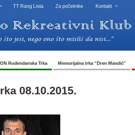
TT Rang Lista
Za početnike
Kontakt
ON Rođendanska Trka
Memorijalna trka “Dren Mandić”
rka 08.10.2015.