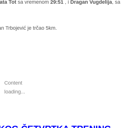
ata Tot
sa vremenom
29:51
, i
Dragan Vugdelija
, sa
an Trbojević je trčao 5km.
Content
loading...