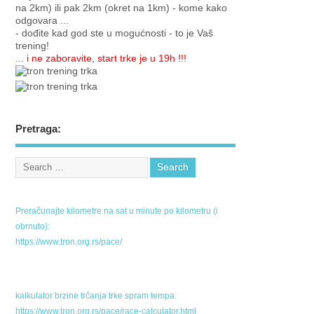
na 2km) ili pak 2km (okret na 1km) - kome kako
odgovara ...
- dođite kad god ste u mogućnosti - to je Vaš
trening!
... i ne zaboravite, start trke je u 19h !!!
Pretraga:
Preračunajte kilometre na sat u minute po kilometru (i
obrnuto):
https://www.tron.org.rs/pace/
kalkulator brzine trčanja trke spram tempa:
https://www.tron.org.rs/pace/race-calculator.html