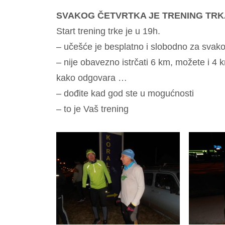
SVAKOG ČETVRTKA JE TRENING TRK
Start trening trke je u 19h.
– učešće je besplatno i slobodno za svak
– nije obavezno istrčati 6 km, možete i 4 
kako odgovara …
– dođite kad god ste u mogućnosti
– to je Vaš trening