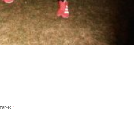
e marked
*