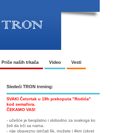
Priče naših trkača
Video
Vesti
Sledeći TRON trening:
SVAKI Četvrtak u 19h prekoputa "Rodića"
kod semafora.
ČEKAMO VAS!
- učešće je besplatno i slobodno za svakoga ko
želi da trči sa nama..
- nije obavezno istrčati 6k, možete i 4km (okret