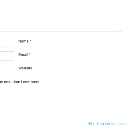
Name
*
Email
*
Website
he next time I comment.
498. Tron trening trka
»