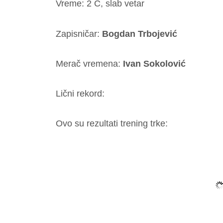
Vreme: 2 C, slab vetar
Zapisničar:
Bogdan Trbojević
Merač vremena:
Ivan Sokolović
Lični rekord:
Ovo su rezultati trening trke: