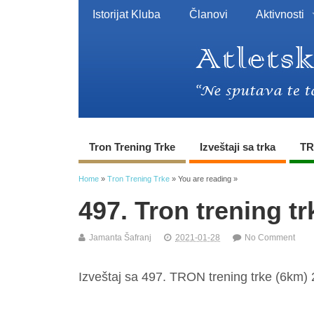
Istorijat Kluba
Članovi
Aktivnosti
Tron Trening Trke
Izveštaji sa trka
TR
Home
»
Tron Trening Trke
» You are reading »
497. Tron trening tr
Jamanta Šafranj
2021-01-28
No Comment
Izveštaj sa 497. TRON trening trke (6km) 