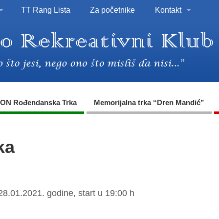
TT Rang Lista
Za početnike
Kontakt
ON Rođendanska Trka
Memorijalna trka “Dren Mandić”
ka
28.01.2021. godine, start u 19:00 h