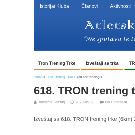
Istorijat Kluba
Članovi
Aktivnosti
Tron Trening Trke
Izveštaji sa trka
TR
Home
»
Tron Trening Trke
» You are reading »
618. TRON trening 
Jamanta Šafranj
2023-05-28
No Comment
Izveštaj sa 618. TRON trening trke (6km) 