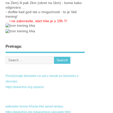
na 2km) ili pak 2km (okret na 1km) - kome kako
odgovara ...
- dođite kad god ste u mogućnosti - to je Vaš
trening!
... i ne zaboravite, start trke je u 19h !!!
Pretraga:
Preračunajte kilometre na sat u minute po kilometru (i
obrnuto):
https://www.tron.org.rs/pace/
kalkulator brzine trčanja trke spram tempa:
https://www.tron.org.rs/pace/race-calculator.html