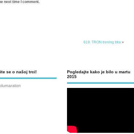
he next time I comment.
619. TRON trening trka
»
ite se o našoj trci!
Pogledajte kako je bilo u martu
2015