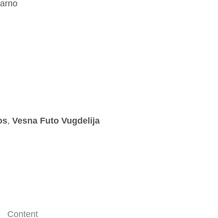
parno
os
,
Vesna Futo Vugdelija
Content