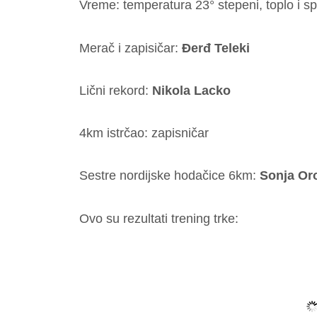
Vreme: temperatura 23° stepeni, toplo i s
Merač i zapisičar:
Đerđ Teleki
Lični rekord:
Nikola Lacko
4km istrčao: zapisničar
Sestre nordijske hodačice 6km:
Sonja Or
Ovo su rezultati trening trke: