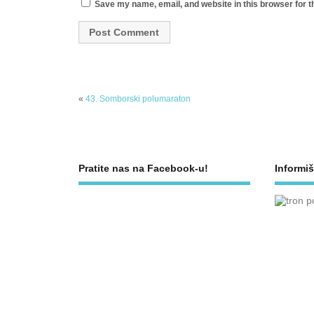
Save my name, email, and website in this browser for t
«
43. Somborski polumaraton
Pratite nas na Facebook-u!
Informiš