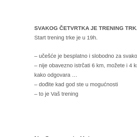
SVAKOG ČETVRTKA JE TRENING TRK
Start trening trke je u 19h.
– učešće je besplatno i slobodno za svakog
– nije obavezno istrčati 6 km, možete i 4 
kako odgovara …
– dođite kad god ste u mogućnosti
– to je Vaš trening