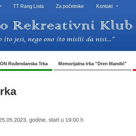
TT Rang Lista
Za početnike
Kontakt
ON Rođendanska Trka
Memorijalna trka “Dren Mandić”
trka
25.05.2023. godine, start u 19:00 h