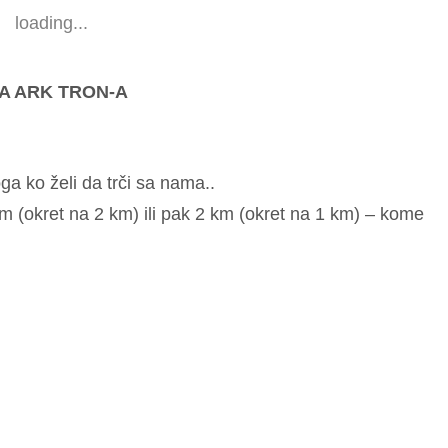
loading...
A ARK TRON-A
a ko želi da trči sa nama..
km (okret na 2 km) ili pak 2 km (okret na 1 km) – kome