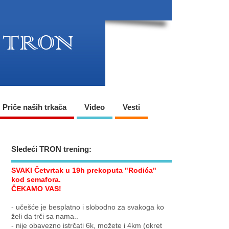
Priče naših trkača
Video
Vesti
Sledeći TRON trening:
SVAKI Četvrtak u 19h prekoputa "Rodića"
kod semafora.
ČEKAMO VAS!
- učešće je besplatno i slobodno za svakoga ko
želi da trči sa nama..
- nije obavezno istrčati 6k, možete i 4km (okret