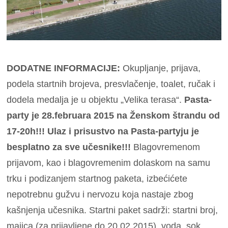
DODATNE INFORMACIJE:
Okupljanje, prijava,
podela startnih brojeva, presvlačenje, toalet, ručak i
dodela medalja je u objektu „Velika terasa“.
Pasta-
party je 28.februara 2015 na Ženskom štrandu od
17-20h!!! Ulaz i prisustvo na Pasta-partyju je
besplatno za sve učesnike!!!
Blagovremenom
prijavom, kao i blagovremenim dolaskom na samu
trku i podizanjem startnog paketa, izbećićete
nepotrebnu gužvu i nervozu koja nastaje zbog
kašnjenja učesnika. Startni paket sadrži: startni broj,
majica (za prijavljene do 20.02.2015), voda, sok,