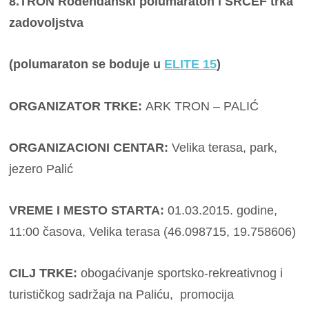
8.TRON Rođendanski polumaraton i SRCEF trka
zadovoljstva
(polumaraton se boduje u
ELITE 15
)
ORGANIZATOR TRKE:
ARK TRON – PALIĆ
ORGANIZACIONI CENTAR:
Velika terasa, park,
jezero Palić
VREME I MESTO STARTA:
01.03.2015. godine,
11:00 časova, Velika terasa (46.098715, 19.758606)
CILJ TRKE:
obogaćivanje sportsko-rekreativnog i
turističkog sadržaja na Paliću, promocija