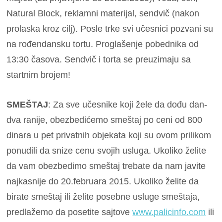
Natural Block, reklamni materijal, sendvič (nakon
prolaska kroz cilj). Posle trke svi učesnici pozvani su
na rođendansku tortu. Proglašenje pobednika od
13:30 časova. Sendvič i torta se preuzimaju sa
startnim brojem!
SMEŠTAJ
: Za sve učesnike koji žele da dođu dan-
dva ranije, obezbedićemo smeštaj po ceni od 800
dinara u pet privatnih objekata koji su ovom prilikom
ponudili da snize cenu svojih usluga. Ukoliko želite
da vam obezbedimo smeštaj trebate da nam javite
najkasnije do 20.februara 2015. Ukoliko želite da
birate smeštaj ili želite posebne usluge smeštaja,
predlažemo da posetite sajtove
www.palicinfo.com
ili