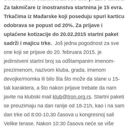
Za takmičare iz inostranstva startnina je 15 evra.
Trkačima iz Mađarske koji poseduju spuri karticu
odobrava se popust od 20%. Za prijave i
uplaćene kotizacije do 20.02.2015 startni paket
sadrži i majicu trke.
Još jedna pogodnost za sve
one koji se prijave do 20. februara 2015. je
jedinstveni startni broj sa odštampanim imenom-
prezimenom, nazivom kluba, grada, imenom
devojke/momka ili bilo šta što može da stane u 15-
tak karaktera, a što nakon prijave trebate da nam
javite na klubski mail
klub@tron.org.rs
. Startni paketi
se preuzimaju na dan ranije od 18-21h, kao i na sam
dan trke od 8:00-10,30 časova u kongresnoj sali
Velike terase. Nakon 10:30 časova neće se više