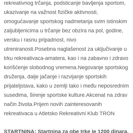
rekreativnog trčanja, podsticanje bavljenja sportom,
ukazivanje na važnost fizičke aktivnosti,
omogućavanje sportskog nadmetanja svim istinskim
zaljubljenicima u trčanje bez obzira na pol, godine,
versku i rasnu pripadnost, nivo
utreniranosti.Posebna naglašenost za uključivanje u
trku rekreativaca-amatera, kao i na zabavno i zdravo
korišćenje slobodnog vremena.Negovanje sportskog
druženja, dalje jačanje i razvijanje sportskih
prijateljstava, kako u zemlji tako i među neposrednim
susedima, širenje sportske kulture.Akcenat na zdrav
način života.Prijem novih zainteresovanih
rekreativaca u Atletsko Rekreativni Klub TRON
STARTNINA: Startnina za obe trke je 1200 dinara.