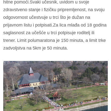
hitne pomoći.Svaki učesnik, uvidom u svoje
zdravstveno stanje i fizičku pripremljenost, na svoju
odgovornost učestvuje u trci što je dužan na
prijavnom listu i potpisati.Za lica mlađa od 18 godina
saglasnost za učešće u trci potpisuje roditelj ili
trener. Limit polumaratona je 150 minuta, a limit trke
zadvoljstva na 5km je 50 minuta.