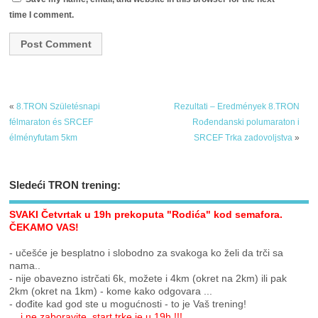
time I comment.
«
8.TRON Születésnapi
Rezultati – Eredmények 8.TRON
félmaraton és SRCEF
Rođendanski polumaraton i
élményfutam 5km
SRCEF Trka zadovoljstva
»
Sledeći TRON trening:
SVAKI Četvrtak u 19h prekoputa "Rodića" kod semafora.
ČEKAMO VAS!
- učešće je besplatno i slobodno za svakoga ko želi da trči sa
nama..
- nije obavezno istrčati 6k, možete i 4km (okret na 2km) ili pak
2km (okret na 1km) - kome kako odgovara ...
- dođite kad god ste u mogućnosti - to je Vaš trening!
... i ne zaboravite, start trke je u 19h !!!