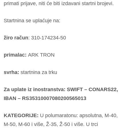
primati prijave, niti će biti izdavani startni brojevi.
Startnina se uplaćuje na:
žiro račun
: 310-174234-50
primalac:
ARK TRON
svrha:
startnina za trku
Za uplate iz inostranstva: SWIFT – CONARS22,
IBAN – RS35310007080200565013
KATEGORIJE:
U polumaratonu: apsolutna, M-40,
M-50, M-60 i više, Ž-35, Ž-50 i više. U trci