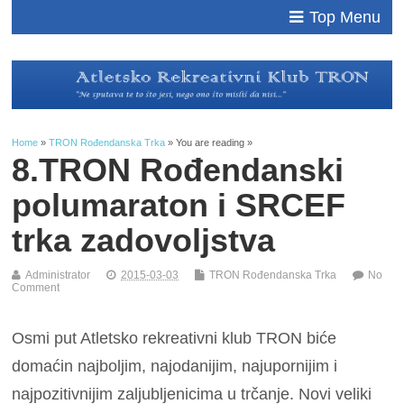
Top Menu
Home
»
TRON Rođendanska Trka
» You are reading »
8.TRON Rođendanski
polumaraton i SRCEF
trka zadovoljstva
Administrator
2015-03-03
TRON Rođendanska Trka
No
Comment
Osmi put Atletsko rekreativni klub TRON biće
domaćin najboljim, najodanijim, najupornijim i
najpozitivnijim zaljubljenicima u trčanje. Novi veliki