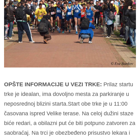
OPŠTE INFORMACIJE U VEZI TRKE:
Prilaz startu
trke je idealan, ima dovoljno mesta za parkiranje u
neposrednoj blizini starta.Start obe trke je u 11:00
časovana ispred Velike terase. Na celoj dužini staze
biće redari, a obilazni put će biti potpuno zatvoren za
saobraćaj. Na trci je obezbeđeno prisustvo lekara i