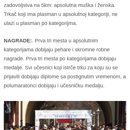
zadovoljstva na 5km: apsolutna muška i ženska.
Trkač koji ima plasman u apsolutnoj kategoriji, ne
ulazi u plasman po kategorijma.
NAGRADE:
. Prva tri mesta u apsolutnim
kategorijama dobijaju pehare i skromne robne
nagrade. Prva tri mesta po kategorijama dobijaju
medalje. Svi učesnici koji istrče trku za koju su se
prijavili dobijaju diplome sa postignutim vremenom, a
polumaratonci dobijaju i učesničku medalju.