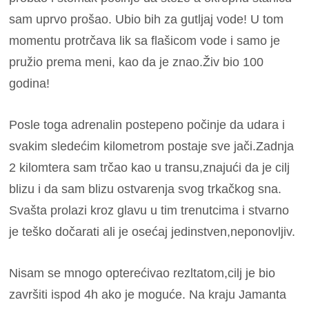
sam uprvo prošao. Ubio bih za gutljaj vode! U tom
momentu protrčava lik sa flašicom vode i samo je
pružio prema meni, kao da je znao.Živ bio 100
godina!
Posle toga adrenalin postepeno počinje da udara i
svakim sledećim kilometrom postaje sve jači.Zadnja
2 kilomtera sam trčao kao u transu,znajući da je cilj
blizu i da sam blizu ostvarenja svog trkačkog sna.
Svašta prolazi kroz glavu u tim trenutcima i stvarno
je teško dočarati ali je osećaj jedinstven,neponovljiv.
Nisam se mnogo opterećivao rezltatom,cilj je bio
završiti ispod 4h ako je moguće. Na kraju Jamanta