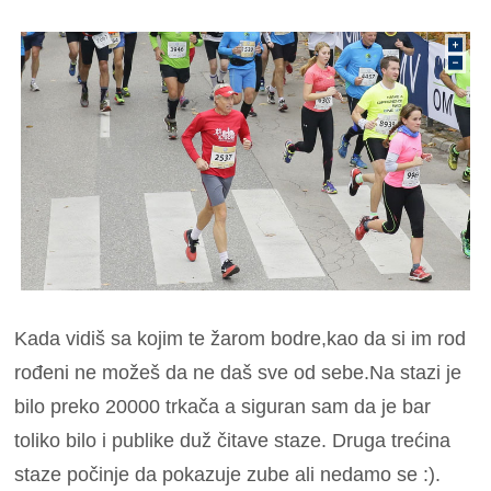
Kada vidiš sa kojim te žarom bodre,kao da si im rod
rođeni ne možeš da ne daš sve od sebe.Na stazi je
bilo preko 20000 trkača a siguran sam da je bar
toliko bilo i publike duž čitave staze. Druga trećina
staze počinje da pokazuje zube ali nedamo se :).