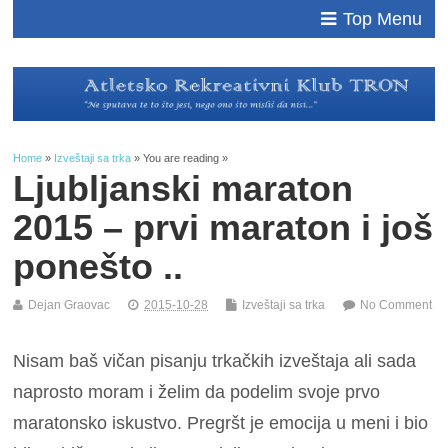
Top Menu
Home
»
Izveštaji sa trka
» You are reading »
Ljubljanski maraton
2015 – prvi maraton i još
ponešto ..
Dejan Graovac
2015-10-28
Izveštaji sa trka
No Comment
Nisam baš vičan pisanju trkačkih izveštaja ali sada
naprosto moram i želim da podelim svoje prvo
maratonsko iskustvo. Pregršt je emocija u meni i bio