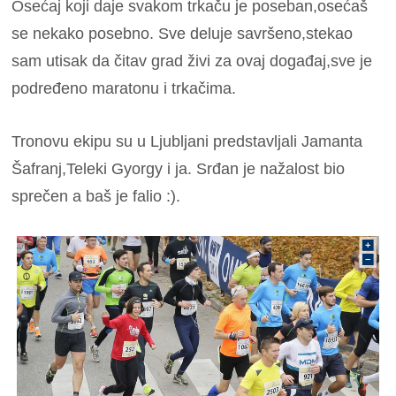
Osećaj koji daje svakom trkaču je poseban,osećaš
se nekako posebno. Sve deluje savršeno,stekao
sam utisak da čitav grad živi za ovaj događaj,sve je
podređeno maratonu i trkačima.
Tronovu ekipu su u Ljubljani predstavljali Jamanta
Šafranj,Teleki Gyorgy i ja. Srđan je nažalost bio
sprečen a baš je falio :).