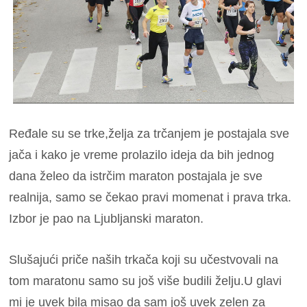
Ređale su se trke,želja za trčanjem je postajala sve
jača i kako je vreme prolazilo ideja da bih jednog
dana želeo da istrčim maraton postajala je sve
realnija, samo se čekao pravi momenat i prava trka.
Izbor je pao na Ljubljanski maraton.
Slušajući priče naših trkača koji su učestvovali na
tom maratonu samo su još više budili želju.U glavi
mi je uvek bila misao da sam još uvek zelen za