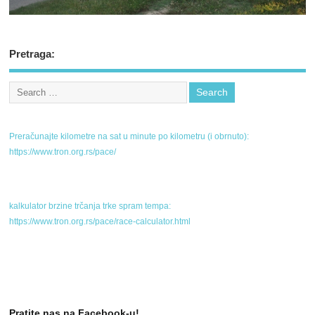
Pretraga:
Preračunajte kilometre na sat u minute po kilometru (i obrnuto):
https://www.tron.org.rs/pace/
kalkulator brzine trčanja trke spram tempa:
https://www.tron.org.rs/pace/race-calculator.html
Pratite nas na Facebook-u!