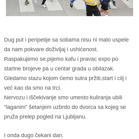
Dug put i peripetije sa sobama nisu ni malo uspele
da nam pokvare doživljaj i ushićenost.
Raspakujemo se,pijemo kafu i pravac expo po
startne brojeve pa u centar grada u obilazak.
Gledamo stazu kojom ćemo sutra pržiti,start i cilj i
već kao da smo na trci.
Nervozu i iščekivanje smo umesto kuliranja ubili
“laganim” šetanjem uzbrdo do dvorca sa kojeg se
pruža prelep pogled na Ljubljanu.
I onda dugo čekani dan.