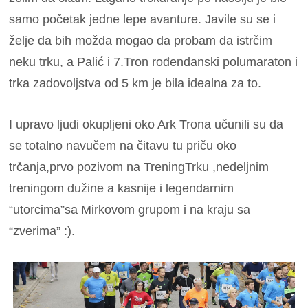
samo početak jedne lepe avanture. Javile su se i
želje da bih možda mogao da probam da istrčim
neku trku, a Palić i 7.Tron rođendanski polumaraton i
trka zadovoljstva od 5 km je bila idealna za to.
I upravo ljudi okupljeni oko Ark Trona učunili su da
se totalno navučem na čitavu tu priču oko
trčanja,prvo pozivom na TreningTrku ,nedeljnim
treningom dužine a kasnije i legendarnim
“utorcima”sa Mirkovom grupom i na kraju sa
“zverima” :).