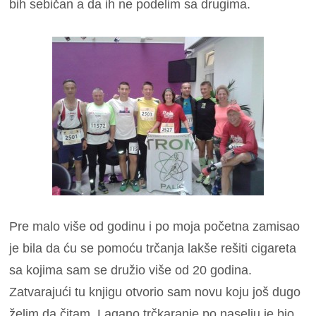
bih sebičan a da ih ne podelim sa drugima.
Pre malo više od godinu i po moja početna zamisao
je bila da ću se pomoću trčanja lakše rešiti cigareta
sa kojima sam se družio više od 20 godina.
Zatvarajući tu knjigu otvorio sam novu koju još dugo
želim da čitam. Lagano trčkaranje po naselju je bio