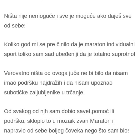
Ništa nije nemoguće i sve je moguće ako daješ sve
od sebe!
Koliko god mi se pre činilo da je maraton individualni
sport toliko sam sad ubeđeniji da je totalno suprotno!
Verovatno ništa od ovoga juče ne bi bilo da nisam
imao podršku najdražih i da nisam upoznao
subotičke zaljubljenike u trčanje.
Od svakog od njh sam dobio savet,pomoć ili
podršku, sklopio to u mozaik zvan Maraton i
napravio od sebe boljeg čoveka nego što sam bio!