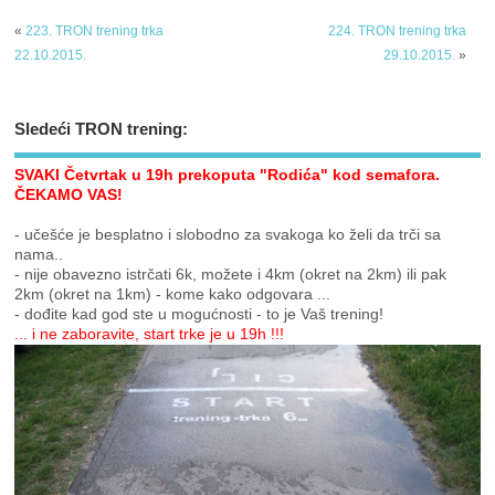
«
223. TRON trening trka
224. TRON trening trka
22.10.2015.
29.10.2015.
»
Sledeći TRON trening:
SVAKI Četvrtak u 19h prekoputa "Rodića" kod semafora.
ČEKAMO VAS!
- učešće je besplatno i slobodno za svakoga ko želi da trči sa
nama..
- nije obavezno istrčati 6k, možete i 4km (okret na 2km) ili pak
2km (okret na 1km) - kome kako odgovara ...
- dođite kad god ste u mogućnosti - to je Vaš trening!
... i ne zaboravite, start trke je u 19h !!!