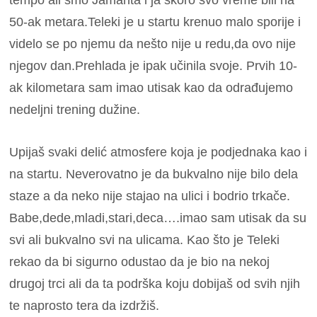
50-ak metara.Teleki je u startu krenuo malo sporije i
videlo se po njemu da nešto nije u redu,da ovo nije
njegov dan.Prehlada je ipak učinila svoje. Prvih 10-
ak kilometara sam imao utisak kao da odrađujemo
nedeljni trening dužine.
Upijaš svaki delić atmosfere koja je podjednaka kao i
na startu. Neverovatno je da bukvalno nije bilo dela
staze a da neko nije stajao na ulici i bodrio trkače.
Babe,dede,mladi,stari,
deca….imao sam utisak da su
svi ali bukvalno svi na ulicama. Kao što je Teleki
rekao da bi sigurno odustao da je bio na nekoj
drugoj trci ali da ta podrška koju dobijaš od svih njih
te naprosto tera da izdržiš.