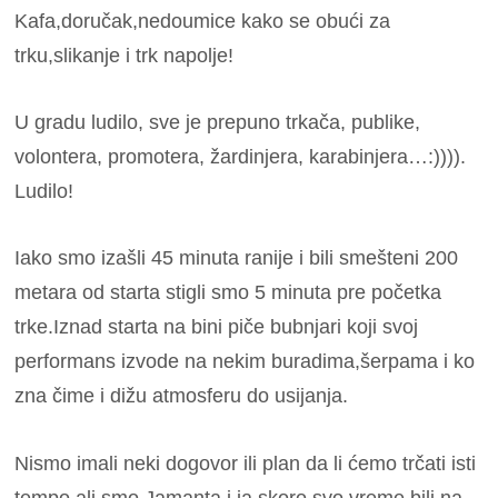
Kafa,doručak,nedoumice kako se obući za
trku,slikanje i trk napolje!
U gradu ludilo, sve je prepuno trkača, publike,
volontera,
promotera, žardinjera,
karabinjera…:)))).
Ludilo!
Iako smo izašli 45 minuta ranije i bili smešteni 200
metara od starta stigli smo 5 minuta pre početka
trke.Iznad starta na bini piče bubnjari koji svoj
performans izvode na nekim buradima,šerpama i ko
zna čime i dižu atmosferu do usijanja.
Nismo imali neki dogovor ili plan da li ćemo trčati isti
tempo ali smo Jamanta i ja skoro svo vreme bili na