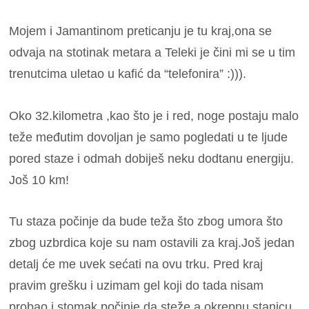
Mojem i Jamantinom preticanju je tu kraj,ona se
odvaja na stotinak metara a Teleki je čini mi se u tim
trenutcima uletao u kafić da “telefonira” :))).
Oko 32.kilometra ,kao što je i red, noge postaju malo
teže međutim dovoljan je samo pogledati u te ljude
pored staze i odmah dobiješ neku dodtanu energiju.
Još 10 km!
Tu staza počinje da bude teža što zbog umora što
zbog uzbrdica koje su nam ostavili za kraj.Još jedan
detalj će me uvek sećati na ovu trku. Pred kraj
pravim grešku i uzimam gel koji do tada nisam
probao i stomak počinje da steže a okrepnu stanicu