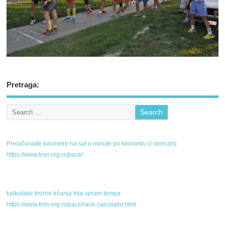
Pretraga:
Preračunajte kilometre na sat u minute po kilometru (i obrnuto):
https://www.tron.org.rs/pace/
kalkulator brzine trčanja trke spram tempa:
https://www.tron.org.rs/pace/race-calculator.html