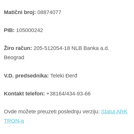
Matični broj:
08874077
PIB:
105000242
Žiro račun:
205-512054-18 NLB Banka a.d.
Beograd
V.D. predsednika:
Teleki Đerđ
Kontakt telefon:
+38164/434-93-66
Ovde možete preuzeti poslednju verziju:
Statut ARK
TRON-a