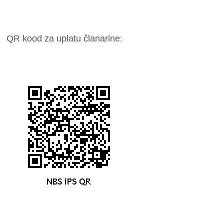
QR kood za uplatu članarine: