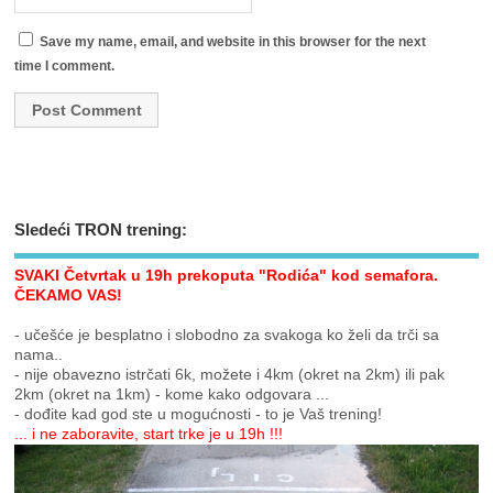
Save my name, email, and website in this browser for the next
time I comment.
Sledeći TRON trening:
SVAKI Četvrtak u 19h prekoputa "Rodića" kod semafora.
ČEKAMO VAS!
- učešće je besplatno i slobodno za svakoga ko želi da trči sa
nama..
- nije obavezno istrčati 6k, možete i 4km (okret na 2km) ili pak
2km (okret na 1km) - kome kako odgovara ...
- dođite kad god ste u mogućnosti - to je Vaš trening!
... i ne zaboravite, start trke je u 19h !!!