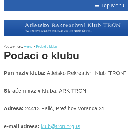
Top Menu
You are here:
Home
»
Podaci o klubu
Podaci o klubu
Pun naziv kluba:
Atletsko Rekreativni Klub “TRON”
Skraćeni naziv kluba:
ARK TRON
Adresa:
24413 Palić, Prežihov Voranca 31.
e-mail adresa:
klub@tron.org.rs