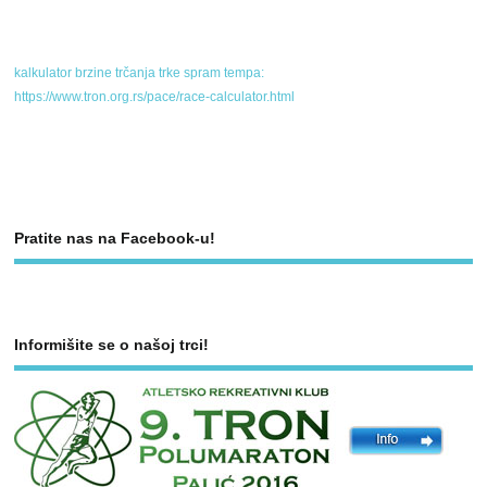
kalkulator brzine trčanja trke spram tempa:
https://www.tron.org.rs/pace/race-calculator.html
Pratite nas na Facebook-u!
Informišite se o našoj trci!