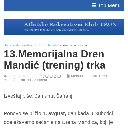
Top Menu
Home
»
Memorijalna trka "Dren Mandić"
» You are reading »
13.Memorijalna Dren
Mandić (trening) trka
Jamanta Šafranj
2021-08-01
Memorijalna trka "Dren
Mandić"
No Comment
Izveštaj piše: Jamanta Šafranj
Ponovo se bližio
1. avgust,
dan kada u Subotici
obeležavamo sećanje na Drena Mandića, koji je