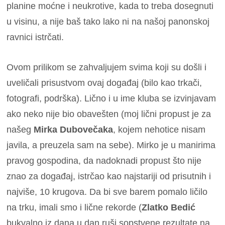
planine moćne i neukrotive, kada to treba dosegnuti
u visinu, a nije baš tako lako ni na našoj panonskoj
ravnici istrčati.
Ovom prilikom se zahvaljujem svima koji su došli i
uveličali prisustvom ovaj događaj (bilo kao trkači,
fotografi, podrška). Lično i u ime kluba se izvinjavam
ako neko nije bio obavešten (moj lični propust je za
našeg
Mirka Dubovečaka
, kojem nehotice nisam
javila, a preuzela sam na sebe). Mirko je u manirima
pravog gospodina, da nadoknadi propust što nije
znao za događaj, istrčao kao najstariji od prisutnih i
najviše, 10 krugova. Da bi sve barem pomalo ličilo
na trku, imali smo i lične rekorde (
Zlatko Bedić
bukvalno iz dana u dan ruši sopstvene rezultate na