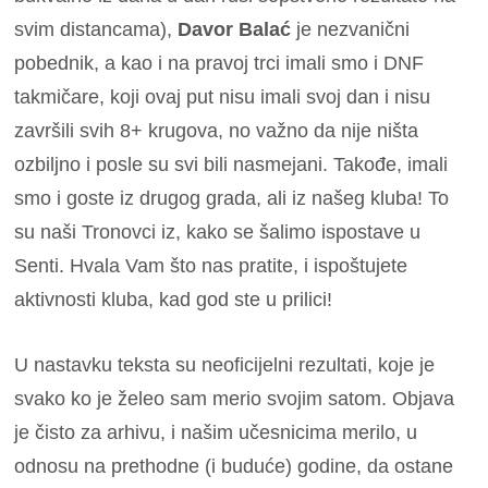
svim distancama),
Davor Balać
je nezvanični
pobednik, a kao i na pravoj trci imali smo i DNF
takmičare, koji ovaj put nisu imali svoj dan i nisu
završili svih 8+ krugova, no važno da nije ništa
ozbiljno i posle su svi bili nasmejani. Takođe, imali
smo i goste iz drugog grada, ali iz našeg kluba! To
su naši Tronovci iz, kako se šalimo ispostave u
Senti. Hvala Vam što nas pratite, i ispoštujete
aktivnosti kluba, kad god ste u prilici!
U nastavku teksta su neoficijelni rezultati, koje je
svako ko je želeo sam merio svojim satom. Objava
je čisto za arhivu, i našim učesnicima merilo, u
odnosu na prethodne (i buduće) godine, da ostane