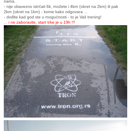
nama..
- nije obavezno istrčati 6k, možete i 4km (okret na 2km) ili pak
2km (okret na 1km) - kome kako odgovara ...
- dođite kad god ste u mogućnosti - to je Vaš trening!
... i ne zaboravite, start trke je u 19h !!!