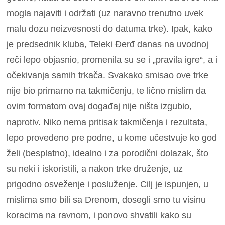
mogla najaviti i održati (uz naravno trenutno uvek
malu dozu neizvesnosti do datuma trke). Ipak, kako
je predsednik kluba, Teleki Đerđ danas na uvodnoj
reči lepo objasnio, promenila su se i „pravila igre“, a i
očekivanja samih trkača. Svakako smisao ove trke
nije bio primarno na takmičenju, te lično mislim da
ovim formatom ovaj događaj nije ništa izgubio,
naprotiv. Niko nema pritisak takmičenja i rezultata,
lepo provedeno pre podne, u kome učestvuje ko god
želi (besplatno), idealno i za porodični dolazak, što
su neki i iskoristili, a nakon trke druženje, uz
prigodno osveženje i posluženje. Cilj je ispunjen, u
mislima smo bili sa Drenom, dosegli smo tu visinu
koracima na ravnom, i ponovo shvatili kako su