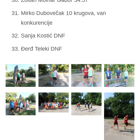
Mirko Dubovečak 10 krugova, van
konkurencije
Sanja Kostić DNF
Đerđ Teleki DNF