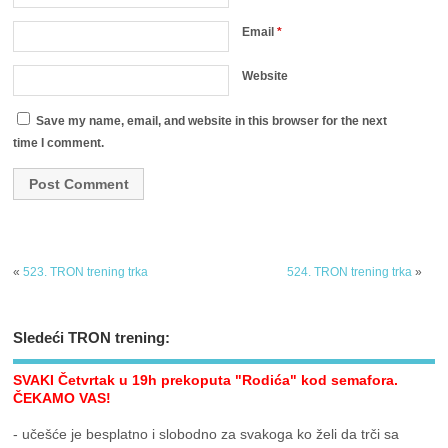
Email
*
Website
Save my name, email, and website in this browser for the next
time I comment.
«
523. TRON trening trka
524. TRON trening trka
»
Sledeći TRON trening:
SVAKI Četvrtak u 19h prekoputa "Rodića" kod semafora.
ČEKAMO VAS!
- učešće je besplatno i slobodno za svakoga ko želi da trči sa