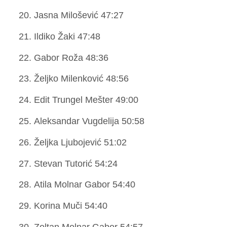
Jasna Milošević 47:27
Ildiko Žaki 47:48
Gabor Roža 48:36
Željko Milenković 48:56
Edit Trungel Mešter 49:00
Aleksandar Vugdelija 50:58
Željka Ljubojević 51:02
Stevan Tutorić 54:24
Atila Molnar Gabor 54:40
Korina Muči 54:40
Zoltan Molnar Gabor 54:57