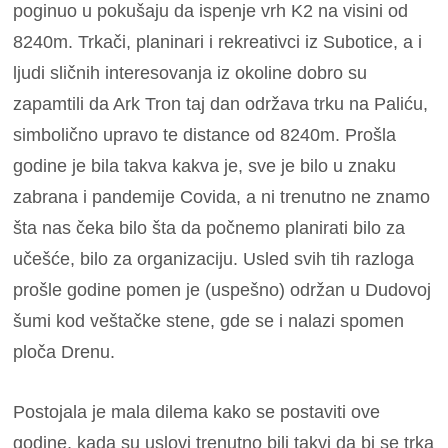
poginuo u pokušaju da ispenje vrh K2 na visini od
8240m. Trkači, planinari i rekreativci iz Subotice, a i
ljudi sličnih interesovanja iz okoline dobro su
zapamtili da Ark Tron taj dan održava trku na Paliću,
simbolično upravo te distance od 8240m. Prošla
godine je bila takva kakva je, sve je bilo u znaku
zabrana i pandemije Covida, a ni trenutno ne znamo
šta nas čeka bilo šta da počnemo planirati bilo za
učešće, bilo za organizaciju. Usled svih tih razloga
prošle godine pomen je (uspešno) održan u Dudovoj
šumi kod veštačke stene, gde se i nalazi spomen
ploča Drenu.
Postojala je mala dilema kako se postaviti ove
godine, kada su uslovi trenutno bili takvi da bi se trka