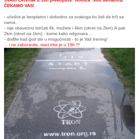
SVAKI Četvrtak u 19h prekoputa "Rodića" kod semafora.
ČEKAMO VAS!
- učešće je besplatno i slobodno za svakoga ko želi da trči sa
nama..
- nije obavezno istrčati 6k, možete i 4km (okret na 2km) ili pak
2km (okret na 1km) - kome kako odgovara ...
- dođite kad god ste u mogućnosti - to je Vaš trening!
... i ne zaboravite, start trke je u 19h !!!