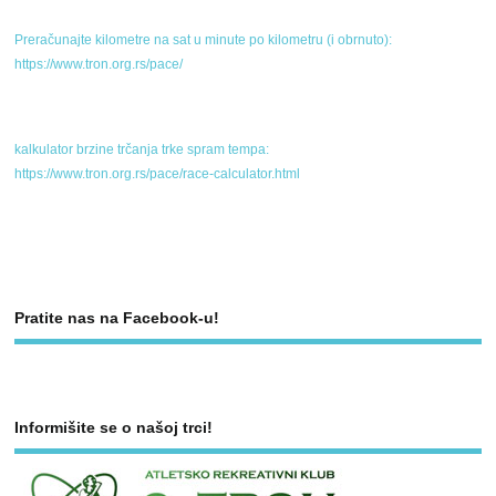
Preračunajte kilometre na sat u minute po kilometru (i obrnuto):
https://www.tron.org.rs/pace/
kalkulator brzine trčanja trke spram tempa:
https://www.tron.org.rs/pace/race-calculator.html
Pratite nas na Facebook-u!
Informišite se o našoj trci!