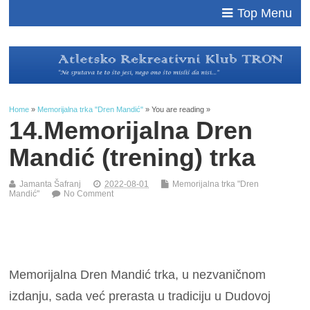
Top Menu
Home
»
Memorijalna trka "Dren Mandić"
» You are reading »
14.Memorijalna Dren
Mandić (trening) trka
Jamanta Šafranj
2022-08-01
Memorijalna trka "Dren
Mandić"
No Comment
Memorijalna Dren Mandić trka, u nezvaničnom
izdanju, sada već prerasta u tradiciju u Dudovoj