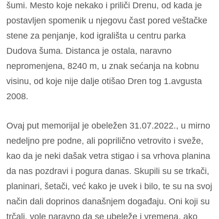
šumi. Mesto koje nekako i priliči Drenu, od kada je
postavljen spomenik u njegovu čast pored veštačke
stene za penjanje, kod igrališta u centru parka
Dudova šuma. Distanca je ostala, naravno
nepromenjena, 8240 m, u znak sećanja na kobnu
visinu, od koje nije dalje otišao Dren tog 1.avgusta
2008.
Ovaj put memorijal je obeležen 31.07.2022., u mirno
nedeljno pre podne, ali poprilično vetrovito i sveže,
kao da je neki dašak vetra stigao i sa vrhova planina
da nas pozdravi i pogura danas. Skupili su se trkači,
planinari, šetači, već kako je uvek i bilo, te su na svoj
način dali doprinos današnjem događaju. Oni koji su
trčali, vole naravno da se ubeleže i vremena, ako