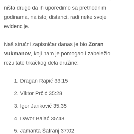
ništa drugo da ih uporedimo sa prethodnim
godinama, na istoj distanci, radi neke svoje
evidencije.
Naš stručni zapisničar danas je bio
Zoran
Vukmanov
, koji nam je pomogao i zabeležio
rezultate trkačkog dela družine:
Dragan Rapić 33:15
Viktor Prčić 35:28
Igor Janković 35:35
Davor Balać 35:48
Jamanta Šafranj 37:02