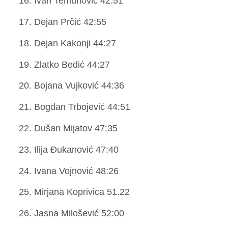
Ivan Temunović 42:51
Dejan Prčić 42:55
Dejan Kakonji 44:27
Zlatko Bedić 44:27
Bojana Vujković 44:36
Bogdan Trbojević 44:51
Dušan Mijatov 47:35
Ilija Đukanović 47:40
Ivana Vojnović 48:26
Mirjana Koprivica 51.22
Jasna Milošević 52:00