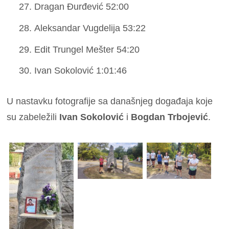
Dragan Đurđević 52:00
Aleksandar Vugdelija 53:22
Edit Trungel Mešter 54:20
Ivan Sokolović 1:01:46
U nastavku fotografije sa današnjeg događaja koje
su zabeležili
Ivan Sokolović
i
Bogdan Trbojević
.