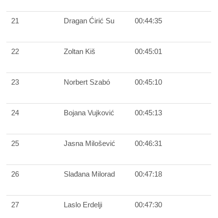
21
Dragan Ćirić Su
00:44:35
22
Zoltan Kiš
00:45:01
23
Norbert Szabó
00:45:10
24
Bojana Vujković
00:45:13
25
Jasna Milošević
00:46:31
26
Slađana Milorad
00:47:18
27
Laslo Erdelji
00:47:30