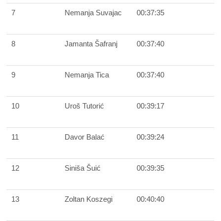
7
Nemanja Suvajac
00:37:35
8
Jamanta Šafranj
00:37:40
9
Nemanja Tica
00:37:40
10
Uroš Tutorić
00:39:17
11
Davor Balać
00:39:24
12
Siniša Šuić
00:39:35
13
Zoltan Koszegi
00:40:40