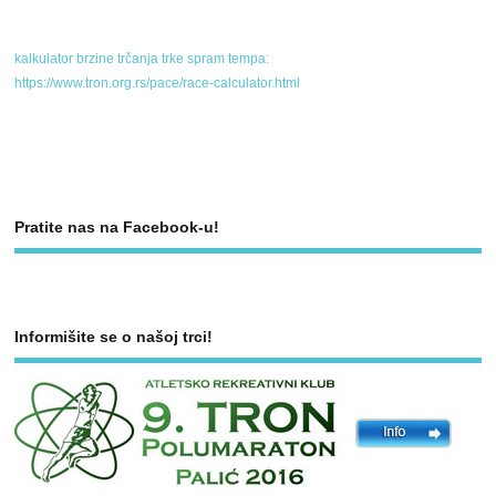
kalkulator brzine trčanja trke spram tempa:
https://www.tron.org.rs/pace/race-calculator.html
Pratite nas na Facebook-u!
Informišite se o našoj trci!