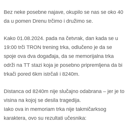
Bez neke posebne najave, okupilo se nas se oko 40
da u pomen Drenu trčimo i družimo se.
Kako 01.08.2024. pada na četvrak, dan kada se u
19:00 trči TRON trening trka, odlučeno je da se
spoje ova dva događaja, da se memorijalna trka
održi na TT stazi koja je posebno pripremljena da bi
trkači pored 6km istrčali i 8240m.
Distanca od 8240m nije slučajno odabrana – jer je to
visina na kojoj se desila tragedija.
Iako ova in memoriam trka nije takmičarksog
karaktera, ovo su rezultati učesnika: