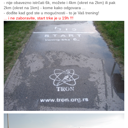
- nije obavezno istrčati 6k, možete i 4km (okret na 2km) ili pak
2km (okret na 1km) - kome kako odgovara ...
- dođite kad god ste u mogućnosti - to je Vaš trening!
... i ne zaboravite, start trke je u 19h !!!