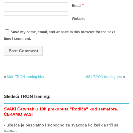
Email
*
Website
Save my name, email, and website in this browser for the next
time I comment.
«
680. TRON trening trka
681.TRON trening trka
»
Sledeći TRON trening:
SVAKI Četvrtak u 19h prekoputa "Rodića" kod semafora.
ČEKAMO VAS!
- učešće je besplatno i slobodno za svakoga ko želi da trči sa
nama..