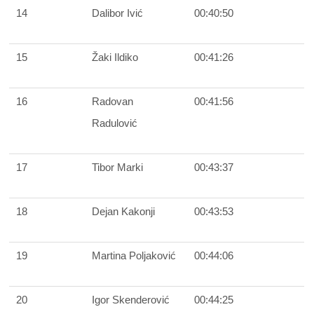
14
Dalibor Ivić
00:40:50
15
Žaki Ildiko
00:41:26
16
Radovan
00:41:56
Radulović
17
Tibor Marki
00:43:37
18
Dejan Kakonji
00:43:53
19
Martina Poljaković
00:44:06
20
Igor Skenderović
00:44:25