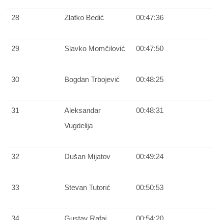
28
Zlatko Bedić
00:47:36
29
Slavko Momčilović
00:47:50
30
Bogdan Trbojević
00:48:25
31
Aleksandar
00:48:31
Vugdelija
32
Dušan Mijatov
00:49:24
33
Stevan Tutorić
00:50:53
34
Gustav Rafai
00:54:20