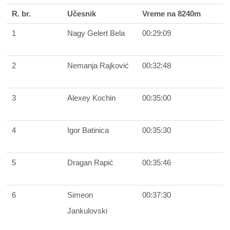
R. br.
Učesnik
Vreme na 8240m
1
Nagy Gelert Bela
00:29:09
2
Nemanja Rajković
00:32:48
3
Alexey Kochin
00:35:00
4
Igor Batinica
00:35:30
5
Dragan Rapić
00:35:46
6
Simeon
00:37:30
Jankulovski