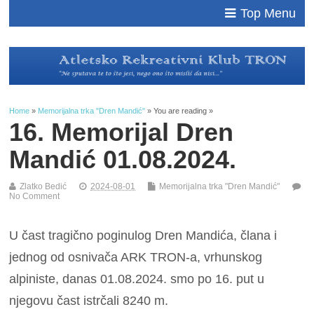
Top Menu
Home
»
Memorijalna trka "Dren Mandić"
» You are reading »
16. Memorijal Dren
Mandić 01.08.2024.
Zlatko Bedić
2024-08-01
Memorijalna trka "Dren Mandić"
No Comment
U čast tragično poginulog Dren Mandića, člana i
jednog od osnivača ARK TRON-a, vrhunskog
alpiniste, danas 01.08.2024. smo po 16. put u
njegovu čast istrčali 8240 m.