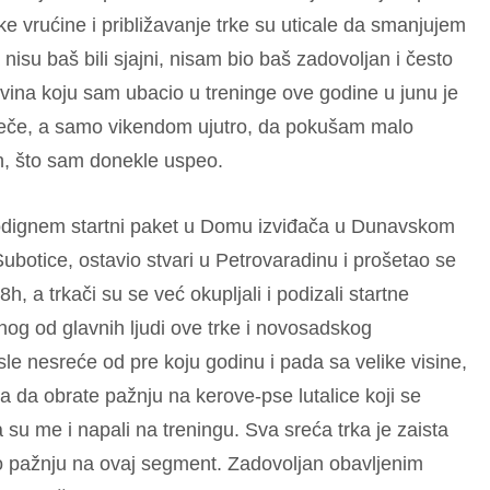
e vrućine i približavanje trke su uticale da smanjujem
a nisu baš bili sjajni, nisam bio baš zadovoljan i često
ovina koju sam ubacio u treninge ove godine u junu je
veče, a samo vikendom ujutro, da pokušam malo
n, što sam donekle uspeo.
podignem startni paket u Domu izviđača u Dunavskom
otice, ostavio stvari u Petrovaradinu i prošetao se
a trkači su se već okupljali i podizali startne
g od glavnih ljudi ove trke i novosadskog
sle nesreće od pre koju godinu i pada sa velike visine,
 da obrate pažnju na kerove-pse lutalice koji se
su me i napali na treningu. Sva sreća trka je zaista
tio pažnju na ovaj segment. Zadovoljan obavljenim