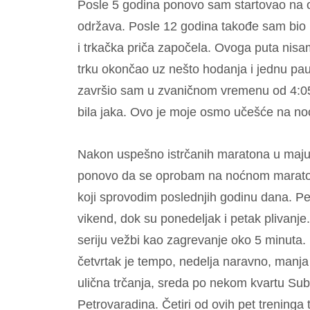
Posle 5 godina ponovo sam startovao na o
održava. Posle 12 godina takođe sam bio
i trkačka priča započela. Ovoga puta nis
trku okončao uz nešto hodanja i jednu pauz
završio sam u zvaničnom vremenu od 4:05:5
bila jaka. Ovo je moje osmo učešće na no
Nakon uspešno istrčanih maratona u maju 
ponovo da se oprobam na noćnom maraton
koji sprovodim poslednjih godinu dana. Pet
vikend, dok su ponedeljak i petak plivanje
seriju vežbi kao zagrevanje oko 5 minuta.
četvrtak je tempo, nedelja naravno, manja 
ulična trčanja, sreda po nekom kvartu Su
Petrovaradina. Četiri od ovih pet trening