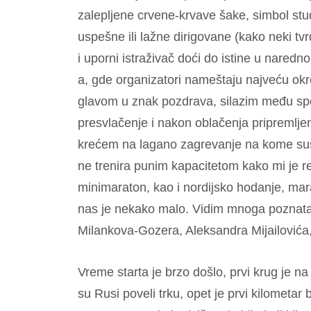
zalepljene crvene-krvave šake, simbol stu
uspešne ili lažne dirigovane (kako neki t
i uporni istraživač doći do istine u nare
a, gde organizatori nameštaju najveću okr
glavom u znak pozdrava, silazim među spor
presvlačenje i nakon oblačenja pripremljen
krećem na lagano zagrevanje na kome susr
ne trenira punim kapacitetom kako mi je r
minimaraton, kao i nordijsko hodanje, mara
nas je nekako malo. Vidim mnoga poznata 
Milankova-Gozera, Aleksandra Mijailovića,
Vreme starta je brzo došlo, prvi krug je na
su Rusi poveli trku, opet je prvi kilometar