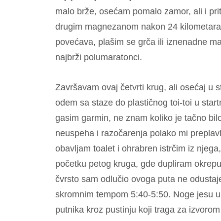
malo brže, osećam pomalo zamor, ali i pr
drugim magnezanom nakon 24 kilometara, 
povećava, plašim se grča ili iznenadne mal
najbrži polumaratonci.
Završavam ovaj četvrti krug, ali osećaj u 
odem sa staze do plastičnog toi-toi u startn
gasim garmin, ne znam koliko je tačno bilo
neuspeha i razočarenja polako mi preplavlj
obavljam toalet i ohrabren istrčim iz nje
početku petog kruga, gde dupliram okrepu,
čvrsto sam odlučio ovoga puta ne odustaj
skromnim tempom 5:40-5:50. Noge jesu u
putnika kroz pustinju koji traga za izvoro