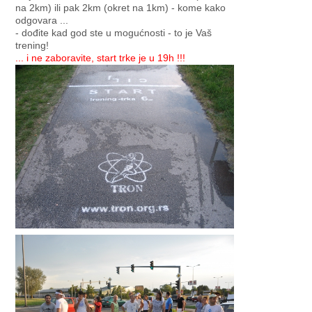
na 2km) ili pak 2km (okret na 1km) - kome kako
odgovara ...
- dođite kad god ste u mogućnosti - to je Vaš
trening!
... i ne zaboravite, start trke je u 19h !!!