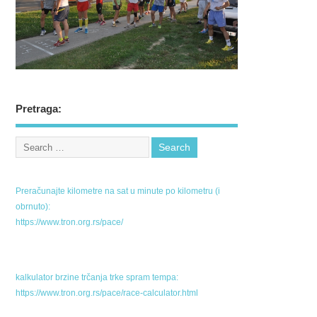
Pretraga:
Preračunajte kilometre na sat u minute po kilometru (i
obrnuto):
https://www.tron.org.rs/pace/
kalkulator brzine trčanja trke spram tempa:
https://www.tron.org.rs/pace/race-calculator.html