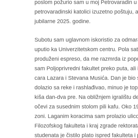
poslom požurio sam u moj Petrovaradin u 
petrovaradinski katolici izuzetno poštuju,
jubilarne 2025. godine.
Subotu sam uglavnom iskoristio za odmara
uputio ka Univerzitetskom centru. Pola s
produženi espreso, da me razmrda iz po
sam Poljoprivredni fakultet preko puta, a
cara Lazara i Stevana Musića. Dan je bio su
dolazio sa reke i rashlađivao, minuo je toplo
kiša dan-dva pre. Na obližnjem igralištu d
očevi za susednim stolom pili kafu. Oko 1
zoni. Laganim koracima sam prolazio ulic
Filozofskog fakulteta i kraj zgrade rektor
studenata je čistilo plato ispred fakulteta