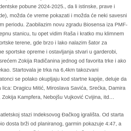
dentske pobune 2024-2025., da li istinske, prave i
vrde), možda će vreme pokazati i možda će neki savesni
dnom periodu. Zaobilazim novu zgradu Biosensa iza PMF-
epnu stanicu, tu opet vidim Raša i kratko mu klimnem
tske terene, gde brzo i lako nalazim šator za
e sportske opreme i ostavljanja stvari u garderobi,
ećem Zokija Radičanina jednog od favorita trke i ako
ekao. Startovala je trka na 6,4km takozvani
tonci se polako okupljaju kod startne kapije, deluje da
lica: Dragicu Mitić, Miroslava Savića, Srećka, Damira
 Zokija Kampfera, Nebojšu Vujković Cvijina, itd…
 atletskoj stazi Indeksovog Đačkog igrališta. Od starta
 bio dosta brži od planiranog, garmin pokazuje 4:47, a