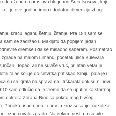
rodnu župu na proslavu blagdana Srca Isusova, koji
 a koji je ove godine imao i dodatnu dimenziju zbog
nje, kraću laganu šetnju, čitanje. Pre 18h sam se
ata sam se zadržao u Makijatu da popijem jedan
podnevne dremke i da se misaono saberem. Posmatrao
li i zgrade na malom Limanu, početak ulice Bulevara
nčan i topao, ali ne suviše vruć, prijatan vetar je
tni talas koji je do četvrtka pritiskao Srbiju, pala je i
eca su se igrala na spravama i trčkarala dok su njihovi
9:10 sam odlučio da je vreme da se uputim ka startnoj
om doktora Zorana Đinđića pokraj mog bivšeg –
ata. Poneka uspomena je prošla kroz sećanje, nekoliko
 i prilježno čuvalo zgradu. Na nekim mestima su bile