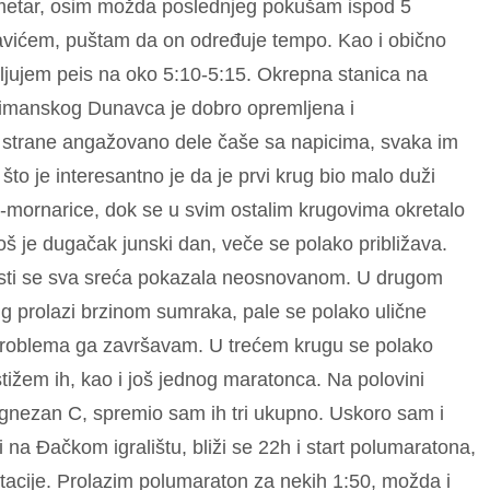
lometar, osim možda poslednjeg pokušam ispod 5
vićem, puštam da on određuje tempo. Kao i obično
jujem peis na oko 5:10-5:15. Okrepna stanica na
i limanskog Dunavca je dobro opremljena i
 strane angažovano dele čaše sa napicima, svaka im
o što je interesantno je da je prvi krug bio malo duži
-mornarice, dok se u svim ostalim krugovima okretalo
još je dugačak junski dan, veče se polako približava.
sti se sva sreća pokazala neosnovanom. U drugom
ug prolazi brzinom sumraka, pale se polako ulične
z problema ga završavam. U trećem krugu se polako
stižem ih, kao i još jednog maratonca. Na polovini
gnezan C, spremio sam ih tri ukupno. Uskoro sam i
ni na Đačkom igralištu, bliži se 22h i start polumaratona,
estacije. Prolazim polumaraton za nekih 1:50, možda i