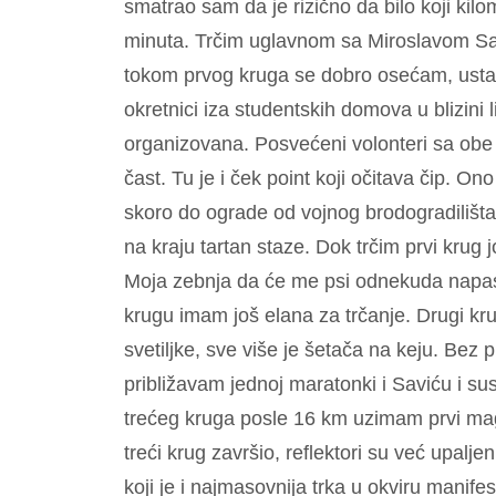
smatrao sam da je rizično da bilo koji ki
minuta. Trčim uglavnom sa Miroslavom Sa
tokom prvog kruga se dobro osećam, ustal
okretnici iza studentskih domova u blizin
organizovana. Posvećeni volonteri sa obe
čast. Tu je i ček point koji očitava čip. On
skoro do ograde od vojnog brodogradilišta
na kraju tartan staze. Dok trčim prvi krug 
Moja zebnja da će me psi odnekuda napa
krugu imam još elana za trčanje. Drugi kr
svetiljke, sve više je šetača na keju. Be
približavam jednoj maratonki i Saviću i su
trećeg kruga posle 16 km uzimam prvi ma
treći krug završio, reflektori su već upalje
koji je i najmasovnija trka u okviru manif