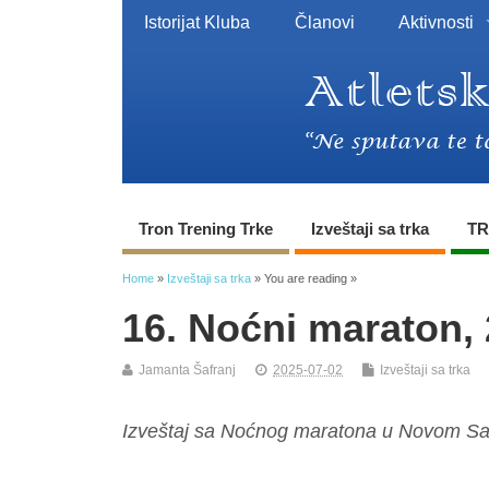
Istorijat Kluba
Članovi
Aktivnosti
Tron Trening Trke
Izveštaji sa trka
TR
Home
»
Izveštaji sa trka
» You are reading »
16. Noćni maraton, 
Jamanta Šafranj
2025-07-02
Izveštaji sa trka
Izveštaj sa Noćnog maratona u Novom S