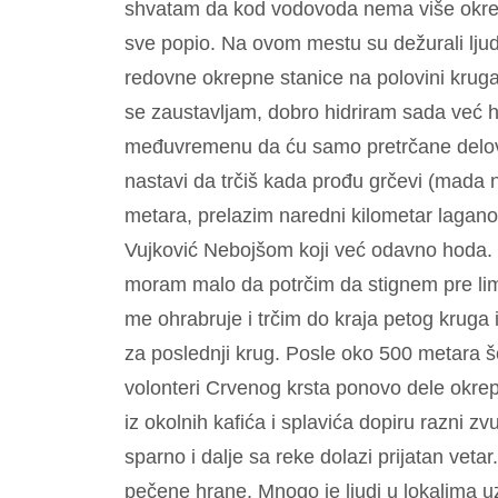
shvatam da kod vodovoda nema više okrepe
sve popio. Na ovom mestu su dežurali ljud
redovne okrepne stanice na polovini kruga
se zaustavljam, dobro hidriram sada već 
međuvremenu da ću samo pretrčane delove
nastavi da trčiš kada prođu grčevi (mada
metara, prelazim naredni kilometar lagan
Vujković Nebojšom koji već odavno hoda. U
moram malo da potrčim da stignem pre limit
me ohrabruje i trčim do kraja petog kruga
za poslednji krug. Posle oko 500 metara š
volonteri Crvenog krsta ponovo dele okrepu
iz okolnih kafića i splavića dopiru razni z
sparno i dalje sa reke dolazi prijatan veta
pečene hrane. Mnogo je ljudi u lokalima 