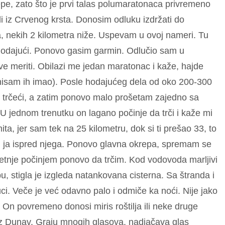
, zato što je prvi talas polumaratonaca privremeno
i iz Crvenog krsta. Donosim odluku izdržati do
, nekih 2 kilometra niže. Uspevam u ovoj nameri. Tu
hodajući. Ponovo gasim garmin. Odlučio sam u
 meriti. Obilazi me jedan maratonac i kaže, hajde
 nisam ih imao). Posle hodajućeg dela od oko 200-300
o trčeći, a zatim ponovo malo prošetam zajedno sa
 jednom trenutku on lagano počinje da trči i kaže mi
a, jer sam tek na 25 kilometru, dok si ti prešao 33, to
 i ja ispred njega. Ponovo glavna okrepa, spremam se
etnje počinjem ponovo da trčim. Kod vodovoda marljivi
, stigla je izgleda natankovana cisterna. Sa štranda i
vuci. Veče je već odavno palo i odmiče ka noći. Nije jako
r. On povremeno donosi miris roštilja ili neke druge
uz Dunav. Graju mnogih glasova, nadjačava glas