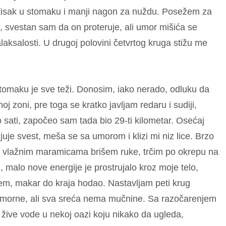
itisak u stomaku i manji nagon za nuždu. Posežem za
svestan sam da on proteruje, ali umor mišića se
aksalosti. U drugoj polovini četvrtog kruga stižu me
stomaku je sve teži. Donosim, iako nerado, odluku da
oj zoni, pre toga se kratko javljam redaru i sudiji,
 sati, započeo sam tada bio 29-ti kilometar. Osećaj
uje svest, meša se sa umorom i klizi mi niz lice. Brzo
ga, vlažnim maramicama brišem ruke, trčim po okrepu na
 malo nove energije je prostrujalo kroz moje telo,
em, makar do kraja hodao. Nastavljam peti krug
morne, ali sva sreća nema mučnine. Sa razočarenjem
m žive vode u nekoj oazi koju nikako da ugleda,