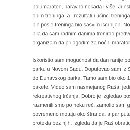
polumaraton, naravno nekada i više. Junsk
obim treninga, a i rezultati i učinci trening
bih posle treninga bio sasvim iscrpljen. N
bila da sam radnim danima trenirao pred
organizam da prilagodim za noćni marato
Iskoristio sam mogućnost da dan ranije 
parku u Novom Sadu. Doputovao sam iz Sub
do Dunavskog parka. Tamo sam bio oko 18h, 
pakete. Video sam nasmejanog Raša, jedno
rekreativnog trčanja. Dobro je izgledao po
razmenili smo po neku reč, zamolio sam ga
povremeno motaju oko štranda, a par puta 
protekla bez njih, izgleda da je Raš obra