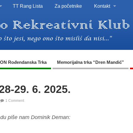
TT Rang Lista
Za početnike
Kontakt
ON Rođendanska Trka
Memorijalna trka “Dren Mandić”
28-29. 6. 2025.
1 Comment
adu piše nam Dominik Deman: