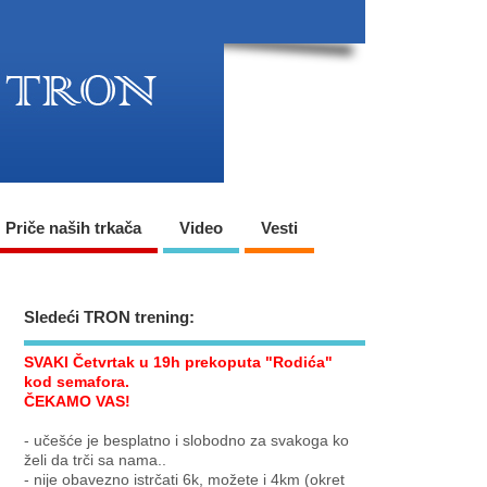
Priče naših trkača
Video
Vesti
Sledeći TRON trening:
SVAKI Četvrtak u 19h prekoputa "Rodića"
kod semafora.
ČEKAMO VAS!
- učešće je besplatno i slobodno za svakoga ko
želi da trči sa nama..
- nije obavezno istrčati 6k, možete i 4km (okret