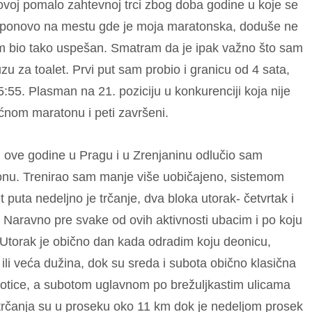
voj pomalo zahtevnoj trci zbog doba godine u koje se
 ponovo na mestu gde je moja maratonska, doduše ne
am bio tako uspešan. Smatram da je ipak važno što sam
u za toalet. Prvi put sam probio i granicu od 4 sata,
5. Plasman na 21. poziciju u konkurenciji koja nije
ćnom maratonu i peti završeni.
ove godine u Pragu i u Zrenjaninu odlučio sam
u. Trenirao sam manje više uobičajeno, sistemom
 puta nedeljno je trčanje, dva bloka utorak- četvrtak i
. Naravno pre svake od ovih aktivnosti ubacim i po koju
 Utorak je obično dan kada odradim koju deonicu,
ili veća dužina, dok su sreda i subota obično klasična
botice, a subotom uglavnom po brežuljkastim ulicama
a trčanja su u proseku oko 11 km dok je nedeljom prosek