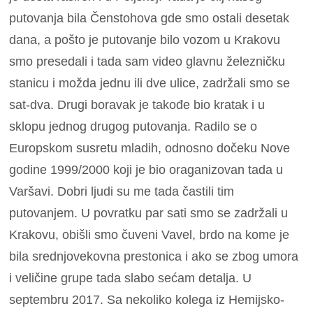
putovanja bila Čenstohova gde smo ostali desetak
dana, a pošto je putovanje bilo vozom u Krakovu
smo presedali i tada sam video glavnu železničku
stanicu i možda jednu ili dve ulice, zadržali smo se
sat-dva. Drugi boravak je takođe bio kratak i u
sklopu jednog drugog putovanja. Radilo se o
Europskom susretu mladih, odnosno dočeku Nove
godine 1999/2000 koji je bio oraganizovan tada u
Varšavi. Dobri ljudi su me tada častili tim
putovanjem. U povratku par sati smo se zadržali u
Krakovu, obišli smo čuveni Vavel, brdo na kome je
bila srednjovekovna prestonica i ako se zbog umora
i veličine grupe tada slabo sećam detalja. U
septembru 2017. Sa nekoliko kolega iz Hemijsko-