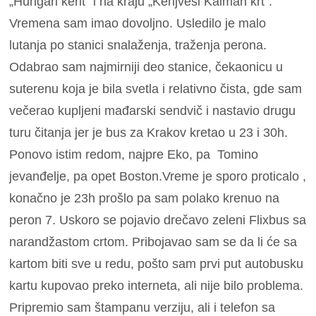
„Hungari kerit“ i na kraju „Kenjveši Kalman krt“.
Vremena sam imao dovoljno. Usledilo je malo
lutanja po stanici snalaženja, traženja perona.
Odabrao sam najmirniji deo stanice, čekaonicu u
suterenu koja je bila svetla i relativno čista, gde sam
večerao kupljeni mađarski sendvič i nastavio drugu
turu čitanja jer je bus za Krakov kretao u 23 i 30h.
Ponovo istim redom, najpre Eko, pa Tomino
jevanđelje, pa opet Boston.Vreme je sporo proticalo ,
konačno je 23h prošlo pa sam polako krenuo na
peron 7. Uskoro se pojavio drečavo zeleni Flixbus sa
narandžastom crtom. Pribojavao sam se da li će sa
kartom biti sve u redu, pošto sam prvi put autobusku
kartu kupovao preko interneta, ali nije bilo problema.
Pripremio sam štampanu verziju, ali i telefon sa