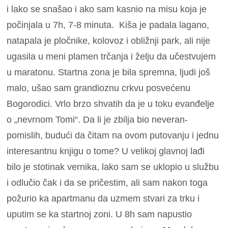
i lako se snašao i ako sam kasnio na misu koja je
počinjala u 7h, 7-8 minuta. Kiša je padala lagano,
natapala je pločnike, kolovoz i obližnji park, ali nije
ugasila u meni plamen trčanja i želju da učestvujem
u maratonu. Startna zona je bila spremna, ljudi još
malo, ušao sam grandioznu crkvu posvećenu
Bogorodici. Vrlo brzo shvatih da je u toku evanđelje
o „nevrnom Tomi“. Da li je zbilja bio neveran-
pomislih, budući da čitam na ovom putovanju i jednu
interesantnu knjigu o tome? U velikoj glavnoj lađi
bilo je stotinak vernika, lako sam se uklopio u službu
i odlučio čak i da se pričestim, ali sam nakon toga
požurio ka apartmanu da uzmem stvari za trku i
uputim se ka startnoj zoni. U 8h sam napustio