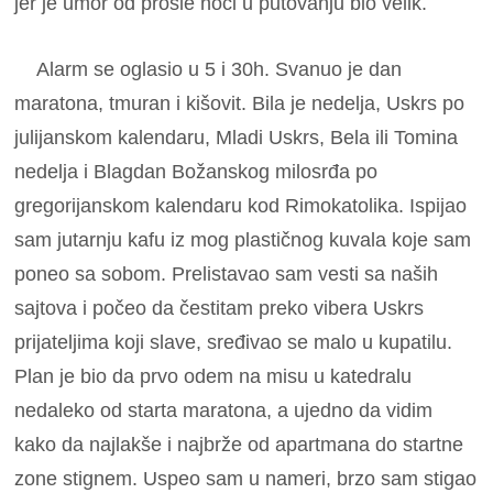
jer je umor od prošle noći u putovanju bio velik.
Alarm se oglasio u 5 i 30h. Svanuo je dan
maratona, tmuran i kišovit. Bila je nedelja, Uskrs po
julijanskom kalendaru, Mladi Uskrs, Bela ili Tomina
nedelja i Blagdan Božanskog milosrđa po
gregorijanskom kalendaru kod Rimokatolika. Ispijao
sam jutarnju kafu iz mog plastičnog kuvala koje sam
poneo sa sobom. Prelistavao sam vesti sa naših
sajtova i počeo da čestitam preko vibera Uskrs
prijateljima koji slave, sređivao se malo u kupatilu.
Plan je bio da prvo odem na misu u katedralu
nedaleko od starta maratona, a ujedno da vidim
kako da najlakše i najbrže od apartmana do startne
zone stignem. Uspeo sam u nameri, brzo sam stigao