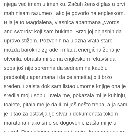
njega već imam u imeniku. Začuh ženski glas u prvi
mah nisam razumeo i ako je govorio na engleskom.
Bila je to Magdalena, vlasnica apartmana „Words
and swords“ koji sam bukirao. Brzo joj objasnih da
upravo stižem. Pozvonih na ulazna vrata stare
možda barokne zgrade i mlada energična žena je
otvorila, obratila mi se na engleskom rekavši da
soba još nije spremna da sednem na kauč u
predsoblju apartmana i da će smeštaj biti brzo
sređen. I zaista dok sam listao umorne knjige ona je
sredila moju sobu, uvela me, pokazala mi je kuhinju,
toalete, pitala me je da li mi još nešto treba, a ja sam
je pitao za ostavljanje stvari i dokumenata tokom
maratona i lako smo se dogovorili, izašla mi je u
susret. Raspakovao sam se i umio i krenuo ponovo