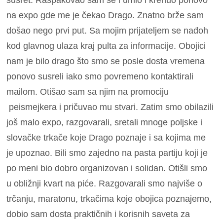
na expo gde me je čekao Drago. Znatno brže sam
došao nego prvi put. Sa mojim prijateljem se nađoh
kod glavnog ulaza kraj pulta za informacije. Obojici
nam je bilo drago što smo se posle dosta vremena
ponovo susreli iako smo povremeno kontaktirali
mailom. Otišao sam sa njim na promociju
peismejkera i pričuvao mu stvari. Zatim smo obilazili
još malo expo, razgovarali, sretali mnoge poljske i
slovačke trkače koje Drago poznaje i sa kojima me
je upoznao. Bili smo zajedno na pasta partiju koji je
po meni bio dobro organizovan i solidan. Otišli smo
u obližnji kvart na piće. Razgovarali smo najviše o
trčanju, maratonu, trkačima koje obojica poznajemo,
dobio sam dosta praktičnih i korisnih saveta za