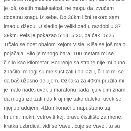
je loš, osetih malaksalost, ne mogu da izvučem
dodatnu snagu iz sebe. Do 36km lični rekord sam
imao u džepu. U sledio je veliki pad u razdoblju 37-
39km. Peis je pokazao 5:14, 5:20, pa čak i 5:25.
Trčalo se opet obalom-kejom Visle. Kiša se još malo
pojačala. Bilo je mnogo bara, 100 metara mi se
činilo kao kilometar. Bodrenje sa strane nije mi puno
značilo, mnogi su me sustizali i obilazili, činilo mi se
da baš užasno delujem. Oznaka za 40km pružila mi
je malo nade, uvek u maratonu kada nju vidim znam
da mogu izdržati i da kraj nije tako daleko, uvek se
njoj obradujem. 41km konačno napuštamo taj
tmurni, mokri, vetroviti kej, pravo čistilište za mene,
kratka uzbrdica, vidi se Vavel, čuje se Vavel, tu su