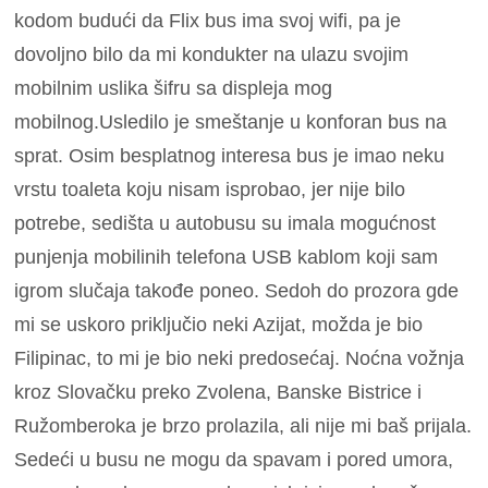
kodom budući da Flix bus ima svoj wifi, pa je
dovoljno bilo da mi kondukter na ulazu svojim
mobilnim uslika šifru sa displeja mog
mobilnog.Usledilo je smeštanje u konforan bus na
sprat. Osim besplatnog interesa bus je imao neku
vrstu toaleta koju nisam isprobao, jer nije bilo
potrebe, sedišta u autobusu su imala mogućnost
punjenja mobilinih telefona USB kablom koji sam
igrom slučaja takođe poneo. Sedoh do prozora gde
mi se uskoro priključio neki Azijat, možda je bio
Filipinac, to mi je bio neki predosećaj. Noćna vožnja
kroz Slovačku preko Zvolena, Banske Bistrice i
Ružomberoka je brzo prolazila, ali nije mi baš prijala.
Sedeći u busu ne mogu da spavam i pored umora,