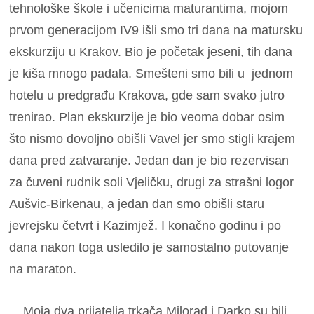
tehnološke škole i učenicima maturantima, mojom
prvom generacijom IV9 išli smo tri dana na matursku
ekskurziju u Krakov. Bio je početak jeseni, tih dana
je kiša mnogo padala. Smešteni smo bili u jednom
hotelu u predgrađu Krakova, gde sam svako jutro
trenirao. Plan ekskurzije je bio veoma dobar osim
što nismo dovoljno obišli Vavel jer smo stigli krajem
dana pred zatvaranje. Jedan dan je bio rezervisan
za čuveni rudnik soli Vjeličku, drugi za strašni logor
Aušvic-Birkenau, a jedan dan smo obišli staru
jevrejsku četvrt i Kazimjež. I konačno godinu i po
dana nakon toga usledilo je samostalno putovanje
na maraton.
Moja dva prijatelja trkača Milorad i Darko su bili