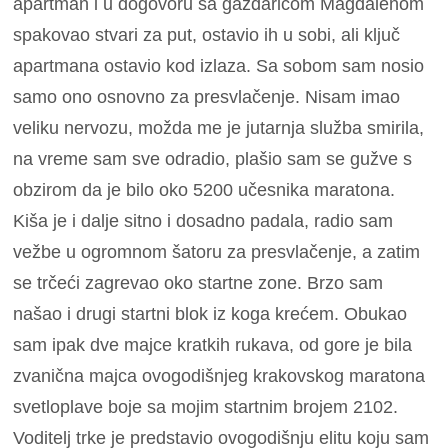
apartman i u dogovoru sa gazdaricom Magdalenom
spakovao stvari za put, ostavio ih u sobi, ali ključ
apartmana ostavio kod izlaza. Sa sobom sam nosio
samo ono osnovno za presvlačenje. Nisam imao
veliku nervozu, možda me je jutarnja služba smirila,
na vreme sam sve odradio, plašio sam se gužve s
obzirom da je bilo oko 5200 učesnika maratona.
Kiša je i dalje sitno i dosadno padala, radio sam
vežbe u ogromnom šatoru za presvlačenje, a zatim
se trčeći zagrevao oko startne zone. Brzo sam
našao i drugi startni blok iz koga krećem. Obukao
sam ipak dve majce kratkih rukava, od gore je bila
zvanična majca ovogodišnjeg krakovskog maratona
svetloplave boje sa mojim startnim brojem 2102.
Voditelj trke je predstavio ovogodišnju elitu koju sam