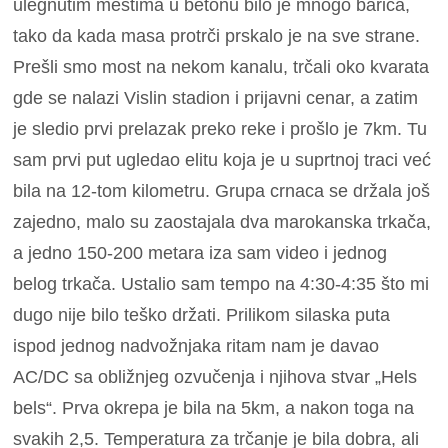
ulegnutim mestima u betonu bilo je mnogo barica,
tako da kada masa protrči prskalo je na sve strane.
Prešli smo most na nekom kanalu, trčali oko kvarata
gde se nalazi Vislin stadion i prijavni cenar, a zatim
je sledio prvi prelazak preko reke i prošlo je 7km. Tu
sam prvi put ugledao elitu koja je u suprtnoj traci već
bila na 12-tom kilometru. Grupa crnaca se držala još
zajedno, malo su zaostajala dva marokanska trkača,
a jedno 150-200 metara iza sam video i jednog
belog trkača. Ustalio sam tempo na 4:30-4:35 što mi
dugo nije bilo teško držati. Prilikom silaska puta
ispod jednog nadvožnjaka ritam nam je davao
AC/DC sa obližnjeg ozvučenja i njihova stvar „Hels
bels“. Prva okrepa je bila na 5km, a nakon toga na
svakih 2,5. Temperatura za trčanje je bila dobra, ali