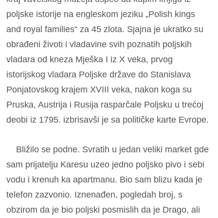
poljske istorije na engleskom jeziku „Polish kings
and royal families“ za 45 zlota. Sjajna je ukratko su
obrađeni životi i vladavine svih poznatih poljskih
vladara od kneza Mješka I iz X veka, prvog
istorijskog vladara Poljske države do Stanislava
Ponjatovskog krajem XVIII veka, nakon koga su
Pruska, Austrija i Rusija rasparčale Poljsku u trećoj
deobi iz 1795. izbrisavši je sa političke karte Evrope.
Bližilo se podne. Svratih u jedan veliki market gde
sam prijatelju Karesu uzeo jedno poljsko pivo i sebi
vodu i krenuh ka apartmanu. Bio sam blizu kada je
telefon zazvonio. Iznenađen, pogledah broj, s
obzirom da je bio poljski posmislih da je Drago, ali