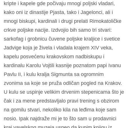
kripte i kapele gde počivaju mnogi poljski vladari,
kako oni iz dinastije Pjasta, tako i Jagelonci, ali i
mnogi biskupi, kardinali i drugi prelati Rimokatoličke
crkve poljske nacije. Izdvojio bih samo tri stvari:
sarkofag i grobnicu čuvene poljske kraljice i svetice
Jadvige koja je živela i vladala krajem XIV veka,
kapelu posvećenu krakovskom nadbiskupu i
kardinalu Karolu Vojtili kasnije poznatom papi Ivanu
Pavlu II, i kulu kralja Sigmunta sa ogromnim
zvonima sa koje se pruža odličan pogled na Krakov.
U kulu se uspinje velikim drvenim stepenicama što je
čak i za mene predstavljalo pravi trening s obzirom
na gomilu stvari, nekoliko kila na leđima koje sam
nosio. Ipak najdraže mi je to što sam u prodavnici
kraj vavelskog muzeja uspeo da kupim knjigu iz