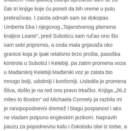
čak tri knjige koje ću poneti da bih vreme u putu
prekraćivao. I zaista odmah sam se dokopao
Umberta Eka i njegovog „Tajanstvenog plamena
kraljice Loane“, pred Suboticu sam ručao ono što
sam sebi pripremio, a onda mala gnjavaža oko
granice koja je ipak relativno brzo prošla, pasoška
kontrola u Subotici i Kelebiji, pa zatim promena voza
u Mađarskoj Kelebiji.Mađarski voz je zaista bio
mnogo bolji, udobniji i konforniji. Usledila je promena
štiva, došlo je na red ono pravo trkačko. Knjiga „26.2
miles to Boston“ od Michaela Connely-ja razbila mi
je ranopopodnevni dremež i blagu pospanost i ako
ne vladam potpuno engleskim jezikom. Napravih
pauzu za popodnevnu kafu i čokolodu obe iz torbe, a