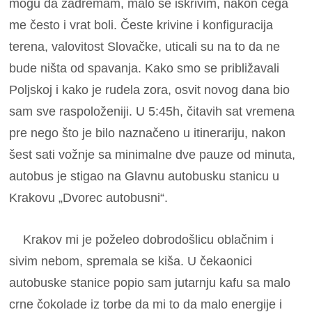
mogu da zadremam, malo se iskrivim, nakon čega
me često i vrat boli. Česte krivine i konfiguracija
terena, valovitost Slovačke, uticali su na to da ne
bude ništa od spavanja. Kako smo se približavali
Poljskoj i kako je rudela zora, osvit novog dana bio
sam sve raspoloženiji. U 5:45h, čitavih sat vremena
pre nego što je bilo naznačeno u itinerariju, nakon
šest sati vožnje sa minimalne dve pauze od minuta,
autobus je stigao na Glavnu autobusku stanicu u
Krakovu „Dvorec autobusni“.
Krakov mi je poželeo dobrodošlicu oblačnim i
sivim nebom, spremala se kiša. U čekaonici
autobuske stanice popio sam jutarnju kafu sa malo
crne čokolade iz torbe da mi to da malo energije i