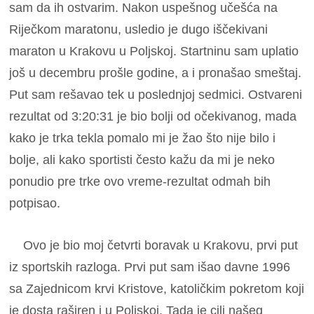
sam da ih ostvarim. Nakon uspešnog učešća na
Riječkom maratonu, usledio je dugo iščekivani
maraton u Krakovu u Poljskoj. Startninu sam uplatio
još u decembru prošle godine, a i pronašao smeštaj.
Put sam rešavao tek u poslednjoj sedmici. Ostvareni
rezultat od 3:20:31 je bio bolji od očekivanog, mada
kako je trka tekla pomalo mi je žao što nije bilo i
bolje, ali kako sportisti često kažu da mi je neko
ponudio pre trke ovo vreme-rezultat odmah bih
potpisao.
Ovo je bio moj četvrti boravak u Krakovu, prvi put
iz sportskih razloga. Prvi put sam išao davne 1996
sa Zajednicom krvi Kristove, katoličkim pokretom koji
je dosta raširen i u Poljskoj. Tada je cilj našeg