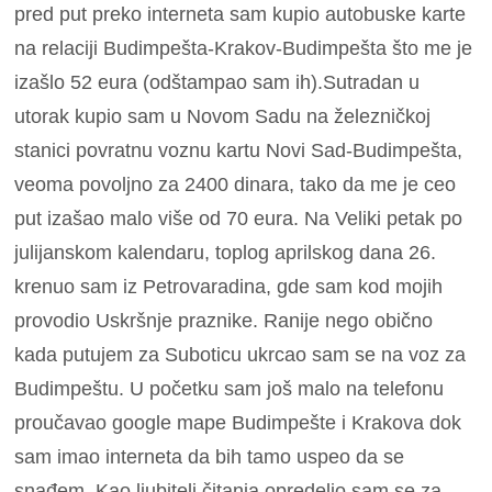
pred put preko interneta sam kupio autobuske karte
na relaciji Budimpešta-Krakov-Budimpešta što me je
izašlo 52 eura (odštampao sam ih).Sutradan u
utorak kupio sam u Novom Sadu na železničkoj
stanici povratnu voznu kartu Novi Sad-Budimpešta,
veoma povoljno za 2400 dinara, tako da me je ceo
put izašao malo više od 70 eura. Na Veliki petak po
julijanskom kalendaru, toplog aprilskog dana 26.
krenuo sam iz Petrovaradina, gde sam kod mojih
provodio Uskršnje praznike. Ranije nego obično
kada putujem za Suboticu ukrcao sam se na voz za
Budimpeštu. U početku sam još malo na telefonu
proučavao google mape Budimpešte i Krakova dok
sam imao interneta da bih tamo uspeo da se
snađem. Kao ljubitelj čitanja opredelio sam se za