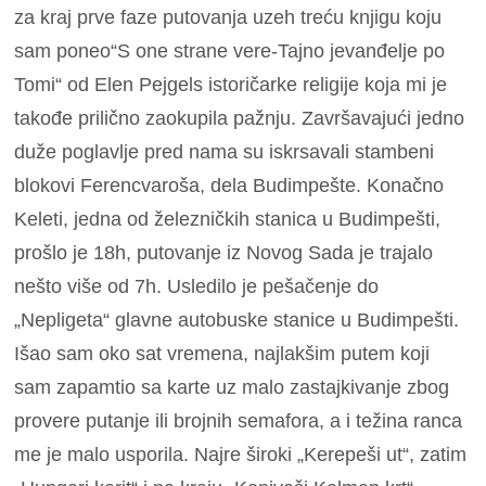
za kraj prve faze putovanja uzeh treću knjigu koju
sam poneo“S one strane vere-Tajno jevanđelje po
Tomi“ od Elen Pejgels istoričarke religije koja mi je
takođe prilično zaokupila pažnju. Završavajući jedno
duže poglavlje pred nama su iskrsavali stambeni
blokovi Ferencvaroša, dela Budimpešte. Konačno
Keleti, jedna od železničkih stanica u Budimpešti,
prošlo je 18h, putovanje iz Novog Sada je trajalo
nešto više od 7h. Usledilo je pešačenje do
„Nepligeta“ glavne autobuske stanice u Budimpešti.
Išao sam oko sat vremena, najlakšim putem koji
sam zapamtio sa karte uz malo zastajkivanje zbog
provere putanje ili brojnih semafora, a i težina ranca
me je malo usporila. Najre široki „Kerepeši ut“, zatim