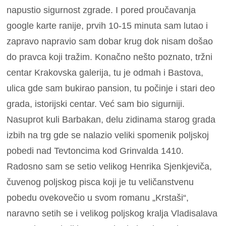
napustio sigurnost zgrade. I pored proučavanja
google karte ranije, prvih 10-15 minuta sam lutao i
zapravo napravio sam dobar krug dok nisam došao
do pravca koji tražim. Konačno nešto poznato, tržni
centar Krakovska galerija, tu je odmah i Bastova,
ulica gde sam bukirao pansion, tu počinje i stari deo
grada, istorijski centar. Već sam bio sigurniji.
Nasuprot kuli Barbakan, delu zidinama starog grada
izbih na trg gde se nalazio veliki spomenik poljskoj
pobedi nad Tevtoncima kod Grinvalda 1410.
Radosno sam se setio velikog Henrika Sjenkjeviča,
čuvenog poljskog pisca koji je tu veličanstvenu
pobedu ovekovečio u svom romanu „Krstaši“,
naravno setih se i velikog poljskog kralja Vladisalava