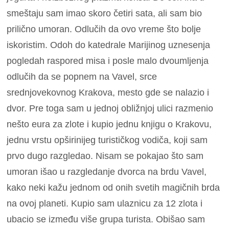
smeštaju sam imao skoro četiri sata, ali sam bio
prilično umoran. Odlučih da ovo vreme što bolje
iskoristim. Odoh do katedrale Marijinog uznesenja
pogledah raspored misa i posle malo dvoumljenja
odlučih da se popnem na Vavel, srce
srednjovekovnog Krakova, mesto gde se nalazio i
dvor. Pre toga sam u jednoj obližnjoj ulici razmenio
nešto eura za zlote i kupio jednu knjigu o Krakovu,
jednu vrstu opširinijeg turističkog vodiča, koji sam
prvo dugo razgledao. Nisam se pokajao što sam
umoran išao u razgledanje dvorca na brdu Vavel,
kako neki kažu jednom od onih svetih magičnih brda
na ovoj planeti. Kupio sam ulaznicu za 12 zlota i
ubacio se između više grupa turista. Obišao sam