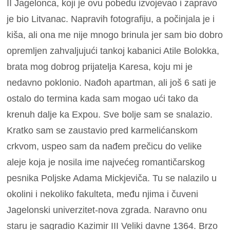
II Jagelonca, koji je ovu pobedu izvojevao i zapravo
je bio Litvanac. Napravih fotografiju, a počinjala je i
kiša, ali ona me nije mnogo brinula jer sam bio dobro
opremljen zahvaljujući tankoj kabanici Atile Bolokka,
brata mog dobrog prijatelja Karesa, koju mi je
nedavno poklonio. Nađoh apartman, ali još 6 sati je
ostalo do termina kada sam mogao ući tako da
krenuh dalje ka Expou. Sve bolje sam se snalazio.
Kratko sam se zaustavio pred karmelićanskom
crkvom, uspeo sam da nađem prečicu do velike
aleje koja je nosila ime najvećeg romantičarskog
pesnika Poljske Adama Mickjeviča. Tu se nalazilo u
okolini i nekoliko fakulteta, među njima i čuveni
Jagelonski univerzitet-nova zgrada. Naravno onu
staru je sagradio Kazimir III Veliki davne 1364. Brzo