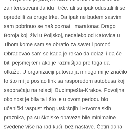
zainteresovani da idu i trče, ali su ipak odustali ili se
opredelili za druge trke. Da ipak ne budem sasvim
sam pobrinuo se naš poznati maratonac Drago
Boroja koji živi u Poljskoj, nedaleko od Katovica u
Tihom kome sam se obratio za savet i pomoć.
Obradovao sam se kada je rekao da dolazi i da će
biti pejsmejker i ako je razmišljao pre toga da
otkaže. U organizaciji putovanja mnogo mi je značilo
to što mi je poslao link sa rasporedom autobusa koji
saobraćaju na relaciji Budimpešta-Krakov. Povoljna
okolnost je bila ta i što je u ovom periodu bio
učenički raspust zbog Uskršnjih i Prvomajskih
praznika, pa su školske obaveze bile minimalne
svedene više na rad kući, bez nastave. Četiri dana