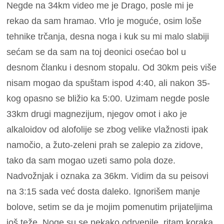
Negde na 34km video me je Drago, posle mi je
rekao da sam hramao. Vrlo je moguće, osim loše
tehnike trčanja, desna noga i kuk su mi malo slabiji
sećam se da sam na toj deonici osećao bol u
desnom članku i desnom stopalu. Od 30km peis više
nisam mogao da spuštam ispod 4:40, ali nakon 35-
kog opasno se bližio ka 5:00. Uzimam negde posle
33km drugi magnezijum, njegov omot i ako je
alkaloidov od alofolije se zbog velike vlažnosti ipak
namočio, a žuto-zeleni prah se zalepio za zidove,
tako da sam mogao uzeti samo pola doze.
Nadvožnjak i oznaka za 36km. Vidim da su peisovi
na 3:15 sada već dosta daleko. Ignorišem manje
bolove, setim se da je mojim pomenutim prijateljima
još teže. Noge su se nekako odrvenile, ritam koraka