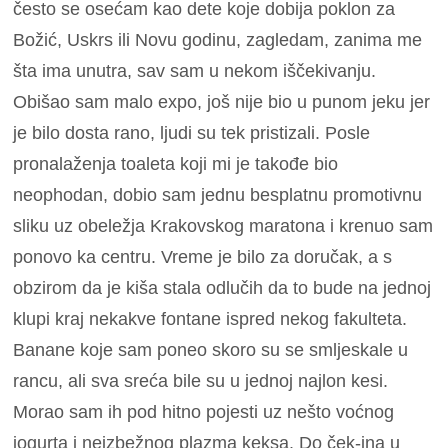
često se osećam kao dete koje dobija poklon za
Božić, Uskrs ili Novu godinu, zagledam, zanima me
šta ima unutra, sav sam u nekom iščekivanju.
Obišao sam malo expo, još nije bio u punom jeku jer
je bilo dosta rano, ljudi su tek pristizali. Posle
pronalaženja toaleta koji mi je takođe bio
neophodan, dobio sam jednu besplatnu promotivnu
sliku uz obeležja Krakovskog maratona i krenuo sam
ponovo ka centru. Vreme je bilo za doručak, a s
obzirom da je kiša stala odlučih da to bude na jednoj
klupi kraj nekakve fontane ispred nekog fakulteta.
Banane koje sam poneo skoro su se smljeskale u
rancu, ali sva sreća bile su u jednoj najlon kesi.
Morao sam ih pod hitno pojesti uz nešto voćnog
jogurta i neizbežnog plazma keksa. Do ček-ina u