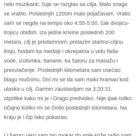
neki muzikanti, čuje se razglas sa cilja. Malo snage
se vratilo. Poslednjih 1200m malo pojačavam. Vratio
sam se negde na tempo oko 4:55-5:00, čak dvojicu-
trojicu obiđoh. Iza jedne krivine poslednih 200
metara, cilj je predamnom, prelazim startno-ciljnu
liniju, hodam ka medalji i okrepama u vidu flaše
vode, izotonika, banane, ka šatoru za masažu i
presvlačenje. Poslednjih kilometara sam osećao
blagu mučninu, čini mi se da sam malo hramao kod
ulaska u cilj. Garmin zaustavljam na 3:20:31,
otprilike kako mi je i Drago predvideo. Nije ipak toliko
očajno koliko mi se činilo poslednjih kilometara. Na
kraju je i čip tako pokazao.
U šatoru iako sam bio mokar do gole kože radio sam