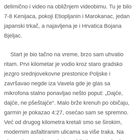
delimično i video na obližnjem videobimu. Tu je bilo
7-8 Kenijaca, pokoji Etiopljanin i Marokanac, jedan
japanski trkač, a najavljena je i Hrvatica Bojana
Bjeljac.
Start je bio tačno na vreme, brzo sam uhvatio
ritam. Prvi kilometar je vodio kroz staro gradsko
jezgro srednjovekovne prestonice Poljske i
završavao negde iza Vavela gde je glas sa
mikrofona stalno ponavljao nešto poput: „Dajće,
dajće, ne pšeštajće“. Malo brže krenuh po običaju,
garmin je pokazao 4:27, osećao sam se spremno.
Već od drugog kilometra kretali smo se širokim,
modernim asfaltiranim ulicama sa više traka. Na