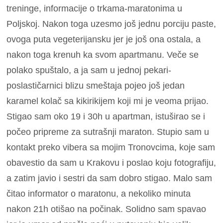
treninge, informacije o trkama-maratonima u
Poljskoj. Nakon toga uzesmo još jednu porciju paste,
ovoga puta vegeterijansku jer je još ona ostala, a
nakon toga krenuh ka svom apartmanu. Veče se
polako spuštalo, a ja sam u jednoj pekari-
poslastičarnici blizu smeštaja pojeo još jedan
karamel kolač sa kikirikijem koji mi je veoma prijao.
Stigao sam oko 19 i 30h u apartman, istuširao se i
počeo pripreme za sutrašnji maraton. Stupio sam u
kontakt preko vibera sa mojim Tronovcima, koje sam
obavestio da sam u Krakovu i poslao koju fotografiju,
a zatim javio i sestri da sam dobro stigao. Malo sam
čitao informator o maratonu, a nekoliko minuta
nakon 21h otišao na počinak. Solidno sam spavao