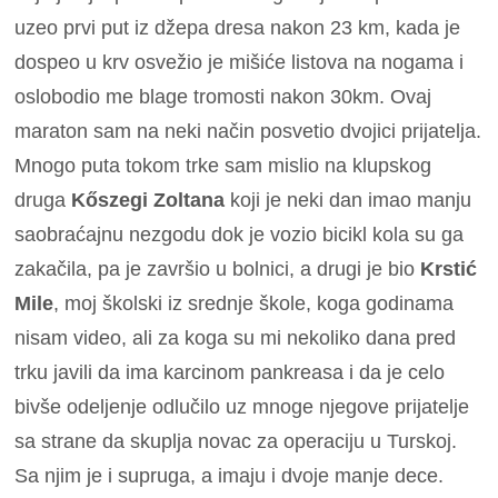
uzeo prvi put iz džepa dresa nakon 23 km, kada je
dospeo u krv osvežio je mišiće listova na nogama i
oslobodio me blage tromosti nakon 30km. Ovaj
maraton sam na neki način posvetio dvojici prijatelja.
Mnogo puta tokom trke sam mislio na klupskog
druga
Kőszegi Zoltana
koji je neki dan imao manju
saobraćajnu nezgodu dok je vozio bicikl kola su ga
zakačila, pa je završio u bolnici, a drugi je bio
Krstić
Mile
, moj školski iz srednje škole, koga godinama
nisam video, ali za koga su mi nekoliko dana pred
trku javili da ima karcinom pankreasa i da je celo
bivše odeljenje odlučilo uz mnoge njegove prijatelje
sa strane da skuplja novac za operaciju u Turskoj.
Sa njim je i supruga, a imaju i dvoje manje dece.