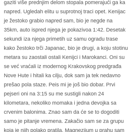
gaziti više prednjim delom stopala pomerajući ga ka
napred. Ugledah elitu u suprotnoj traci opet. Kenijac
je žestoko grabio napred sam, bio je negde na
35km, auto ispred njega je pokazivoa 1:42. Desetak
sekundi iza njega primetih uz samu ogradu trase
kako žestoko trči Japanac, bio je drugi, a koju stotinu
metara su zaostali ostali Kenijci i Marokanci. Oni su
se već vraćali iz modernog Krakovskog predgrađa
Nove Hute i hitali ka cilju, dok sam ja tek nedavno
prešao pola staze. Peis mi je još bio dobar. Prvi
pejseri oni na 3:15 su me sustigli nakon 24
kilometara, nekoliko momaka i jedna devojka sa
crvenim balonima. Znao sam da će se to dogoditi
samo je pitanje vremena. Zakačio sam se za grupu
koja je njih polako pratila. Magnezijum u prahu sam