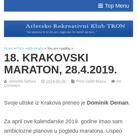
Top Menu
Home
»
Priče naših trkača
» You are reading »
18. KRAKOVSKI
MARATON, 28.4.2019.
Jamanta Šafranj
2019-05-06
Priče naših trkača
No
Comment
Svoje utiske iz Krakova preneo je
Dominik Deman
.
Za april ove kalendarske 2019. godine imao sam
ambiciozne planove u pogledu maratona. Uspeo