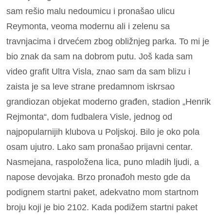
sam rešio malu nedoumicu i pronašao ulicu
Reymonta, veoma modernu ali i zelenu sa
travnjacima i drvećem zbog obližnjeg parka. To mi je
bio znak da sam na dobrom putu. Još kada sam
video grafit Ultra Visla, znao sam da sam blizu i
zaista je sa leve strane predamnom iskrsao
grandiozan objekat moderno građen, stadion „Henrik
Rejmonta“, dom fudbalera Visle, jednog od
najpopularnijih klubova u Poljskoj. Bilo je oko pola
osam ujutro. Lako sam pronašao prijavni centar.
Nasmejana, raspoložena lica, puno mladih ljudi, a
napose devojaka. Brzo pronađoh mesto gde da
podignem startni paket, adekvatno mom startnom
broju koji je bio 2102. Kada podižem startni paket