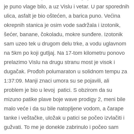
je puno vlage bilo, a uz Vislu i vetar. U par sporednih
ulica, asfalt je bio oštećen, a barica puno. Većina
okrepnih stanica je osim vode sadržala i izotonik,
šećer, banane, čokoladu, mokre sunđere. Izotonik
sam uzeo tek u drugom delu trke, a vodu uglavnom
na 5km po koji gutljaj. Na 17-tom kilometru ponovo
prelazimo Vislu na drugu stranu most je visok i
dugačak. Prođoh polumaraton u solidnom tempu za
1:37:09. Manji znaci umora su se pojavili, ali
problem je bio u levoj patici. S obzirom da su
mizuno patike plave boje wave prodigy 2, meni bile
malo veće i da su bile natopljene vodom, a čarape
tanke i veštačke, uložak u patici se počeo izvlačiti i
gužvati. To me je donekle zabrinulo i počeo sam