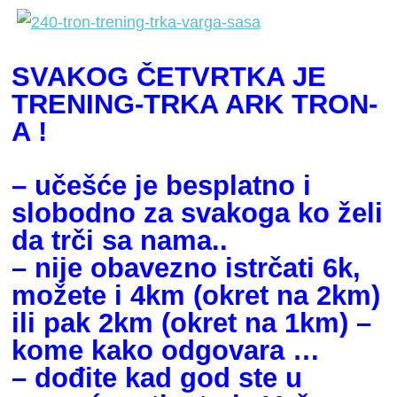
SVAKOG ČETVRTKA JE
TRENING-TRKA ARK TRON-
A !
– učešće je besplatno i
slobodno za svakoga ko želi
da trči sa nama..
– nije obavezno istrčati 6k,
možete i 4km (okret na 2km)
ili pak 2km (okret na 1km) –
kome kako odgovara …
– dođite kad god ste u