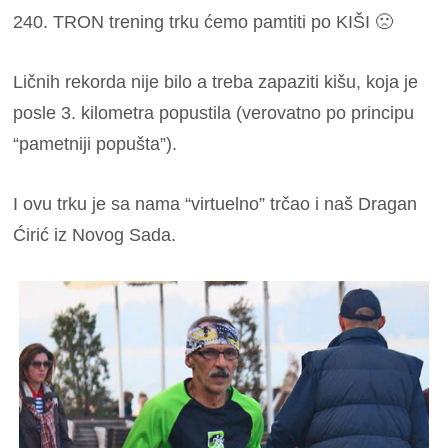
240. TRON trening trku ćemo pamtiti po KIŠI 🙁
Ličnih rekorda nije bilo a treba zapaziti kišu, koja je
posle 3. kilometra popustila (verovatno po principu
“pametniji popušta”).
I ovu trku je sa nama “virtuelno” trčao i naš Dragan
Ćirić iz Novog Sada.