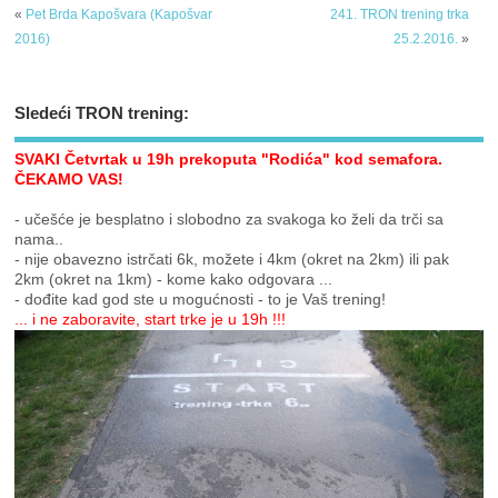
«
Pet Brda Kapošvara (Kapošvar
241. TRON trening trka
2016)
25.2.2016.
»
Sledeći TRON trening:
SVAKI Četvrtak u 19h prekoputa "Rodića" kod semafora.
ČEKAMO VAS!
- učešće je besplatno i slobodno za svakoga ko želi da trči sa
nama..
- nije obavezno istrčati 6k, možete i 4km (okret na 2km) ili pak
2km (okret na 1km) - kome kako odgovara ...
- dođite kad god ste u mogućnosti - to je Vaš trening!
... i ne zaboravite, start trke je u 19h !!!