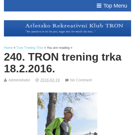
Top Menu
Home
»
Tron Trening Trke
» You are reading »
240. TRON trening trka
18.2.2016.
Administrator
2016-02-19
No Comment