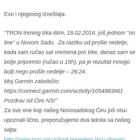
Evo i njegovog izveštaja:
“TRON trening trka 6km, 18.02.2016. još jednom ”on
line” u Novom Sadu. Za razliku od prošle nedelje,
kada sam ručao sat vremena pre trke, danas sam se
bolje pripremio (ručao u 15h), pa je rezultat mnogo
bolji nego prošle nedelje – 26:24.
Moj Garmin zabeležio:
https://connect.garmin.com/activity/1054983961
Pozdrav od Ćire NS!”
Za sve one koji našeg Novosadskog Ćiru još nisu
upoznali lično, preporučujemo dva teksta sa našeg
sajta:
http://www.tron.org.rs/kad-porastem-bicu-dragan-