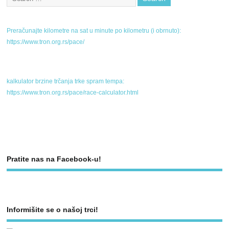
Preračunajte kilometre na sat u minute po kilometru (i obrnuto):
https://www.tron.org.rs/pace/
kalkulator brzine trčanja trke spram tempa:
https://www.tron.org.rs/pace/race-calculator.html
Pratite nas na Facebook-u!
Informišite se o našoj trci!