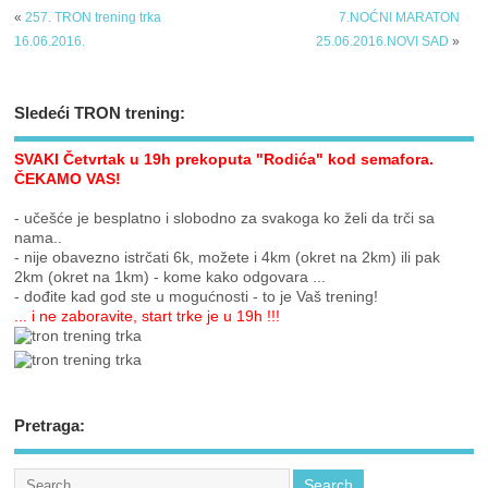
«
257. TRON trening trka
7.NOĆNI MARATON
16.06.2016.
25.06.2016.NOVI SAD
»
Sledeći TRON trening:
SVAKI Četvrtak u 19h prekoputa "Rodića" kod semafora.
ČEKAMO VAS!
- učešće je besplatno i slobodno za svakoga ko želi da trči sa
nama..
- nije obavezno istrčati 6k, možete i 4km (okret na 2km) ili pak
2km (okret na 1km) - kome kako odgovara ...
- dođite kad god ste u mogućnosti - to je Vaš trening!
... i ne zaboravite, start trke je u 19h !!!
Pretraga: