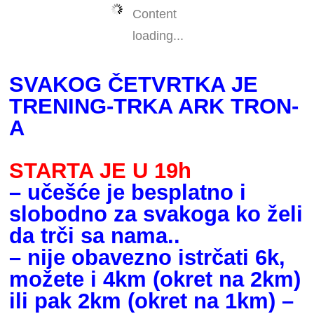
Content
loading...
SVAKOG ČETVRTKA JE
TRENING-TRKA ARK TRON-
A
STARTA JE U 19h
– učešće je besplatno i
slobodno za svakoga ko želi
da trči sa nama..
– nije obavezno istrčati 6k,
možete i 4km (okret na 2km)
ili pak 2km (okret na 1km) –