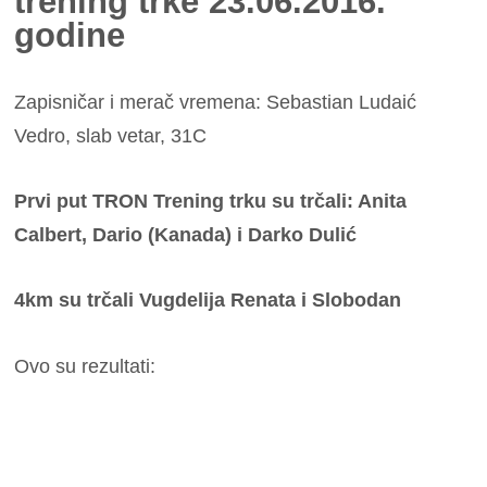
trening trke 23.06.2016.
godine
Zapisničar i merač vremena: Sebastian Ludaić
Vedro, slab vetar, 31C
Prvi put TRON Trening trku su trčali: Anita
Calbert, Dario (Kanada) i Darko Dulić
4km su trčali Vugdelija Renata i Slobodan
Ovo su rezultati: