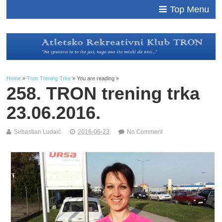
Top Menu
Home
»
Tron Trening Trke
» You are reading »
258. TRON trening trka
23.06.2016.
Sebastian Ludaić
2016-06-23
No Comment