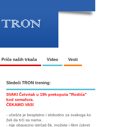
Priče naših trkača
Video
Vesti
Sledeći TRON trening:
SVAKI Četvrtak u 19h prekoputa "Rodića"
kod semafora.
ČEKAMO VAS!
- učešće je besplatno i slobodno za svakoga ko
želi da trči sa nama..
- nije obavezno istrčati 6k, možete i 4km (okret