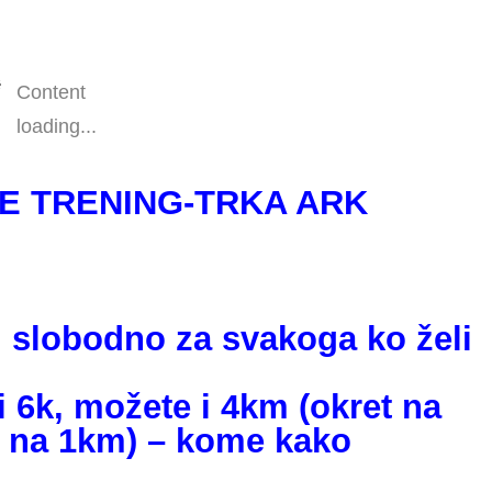
Content
loading...
E TRENING-TRKA ARK
i slobodno za svakoga ko želi
i 6k, možete i 4km (okret na
t na 1km) – kome kako