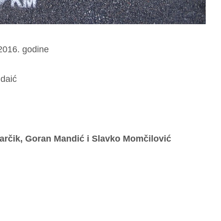
.2016. godine
udaić
ivarčik, Goran Mandić i Slavko Momčilović