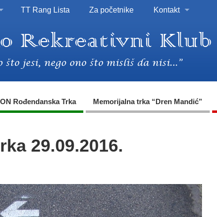
TT Rang Lista
Za početnike
Kontakt
ON Rođendanska Trka
Memorijalna trka “Dren Mandić”
rka 29.09.2016.