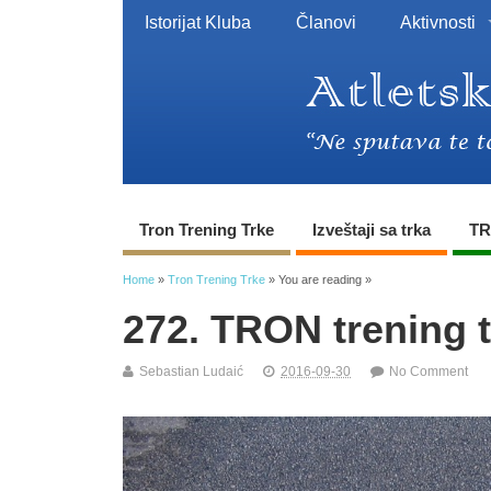
Istorijat Kluba
Članovi
Aktivnosti
Tron Trening Trke
Izveštaji sa trka
TR
Home
»
Tron Trening Trke
» You are reading »
272. TRON trening t
Sebastian Ludaić
2016-09-30
No Comment