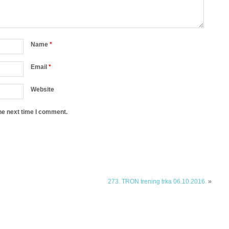
Name
*
Email
*
Website
he next time I comment.
273. TRON trening trka 06.10.2016.
»