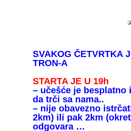
SVAKOG ČETVRTKA J
TRON-A
STARTA JE U 19h
– učešće je besplatno 
da trči sa nama..
– nije obavezno istrčat
2km) ili pak 2km (okre
odgovara …