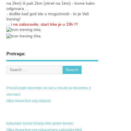
na 2km) ili pak 2km (okret na 1km) - kome kako
odgovara ...
- dođite kad god ste u mogućnosti - to je Vaš
trening!
... i ne zaboravite, start trke je u 19h !!!
Pretraga:
Preračunajte kilometre na sat u minute po kilometru (i
obrnuto):
https://www.tron.org.rs/pace/
kalkulator brzine trčanja trke spram tempa:
https://www.tron.org.rs/pace/race-calculator.html