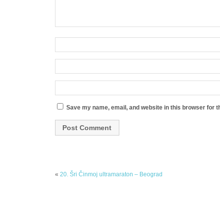
Save my name, email, and website in this browser for t
«
20. Šri Činmoj ultramaraton – Beograd