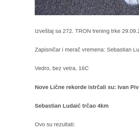
Izveštaj sa 272. TRON trening trke 29.09
Zapisničar i merač vremena: Sebastian L
Vedro, bez vetra, 16C
Nove Lične rekorde istrčali su: Ivan P
Sebastian Ludaić trčao 4km
Ovo su rezultati: