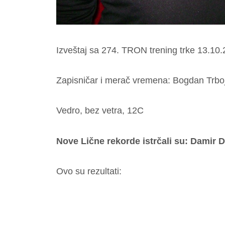
Izveštaj sa 274. TRON trening trke 13.10
Zapisničar i merač vremena: Bogdan Trbo
Vedro, bez vetra, 12C
Nove Lične rekorde istrčali su: Damir D
Ovo su rezultati: