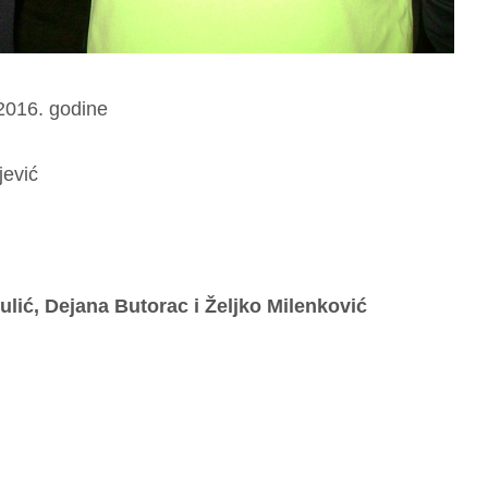
.2016. godine
jević
ulić, Dejana Butorac i Željko Milenković