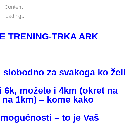
Content
loading...
E TRENING-TRKA ARK
i slobodno za svakoga ko želi
i 6k, možete i 4km (okret na
t na 1km) – kome kako
 mogućnosti – to je Vaš