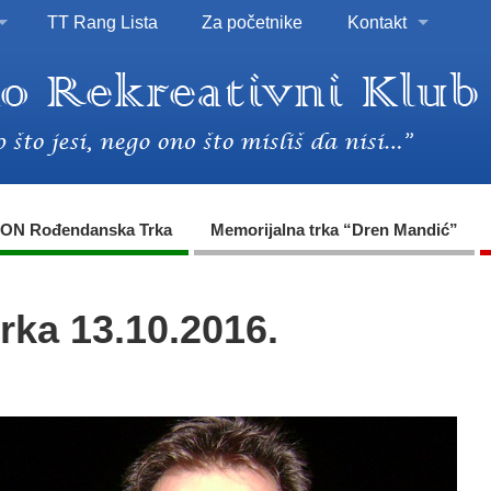
TT Rang Lista
Za početnike
Kontakt
ON Rođendanska Trka
Memorijalna trka “Dren Mandić”
rka 13.10.2016.