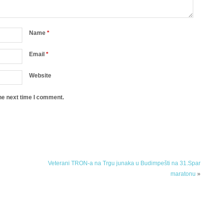
Name
*
Email
*
Website
he next time I comment.
Veterani TRON-a na Trgu junaka u Budimpešti na 31.Spar
maratonu
»