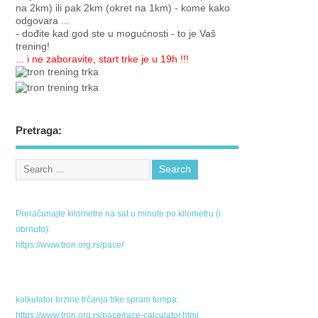
na 2km) ili pak 2km (okret na 1km) - kome kako
odgovara ...
- dođite kad god ste u mogućnosti - to je Vaš
trening!
... i ne zaboravite, start trke je u 19h !!!
Pretraga:
Preračunajte kilometre na sat u minute po kilometru (i
obrnuto):
https://www.tron.org.rs/pace/
kalkulator brzine trčanja trke spram tempa:
https://www.tron.org.rs/pace/race-calculator.html