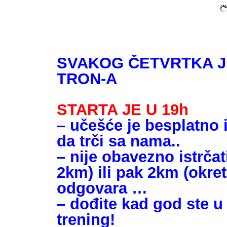
SVAKOG ČETVRTKA J
TRON-A
STARTA JE U 19h
– učešće je besplatno 
da trči sa nama..
– nije obavezno istrčat
2km) ili pak 2km (okre
odgovara …
– dođite kad god ste u
trening!