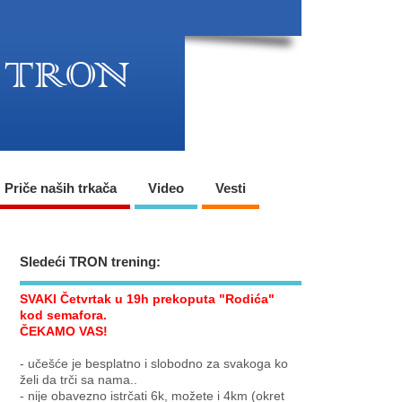
Priče naših trkača
Video
Vesti
Sledeći TRON trening:
SVAKI Četvrtak u 19h prekoputa "Rodića"
kod semafora.
ČEKAMO VAS!
- učešće je besplatno i slobodno za svakoga ko
želi da trči sa nama..
- nije obavezno istrčati 6k, možete i 4km (okret