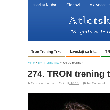
Istorijat Kluba
Članovi
Aktivnosti
Tron Trening Trke
Izveštaji sa trka
TR
Home
»
Tron Trening Trke
» You are reading »
274. TRON trening t
Sebastian Ludaić
2016-10-16
No Comment