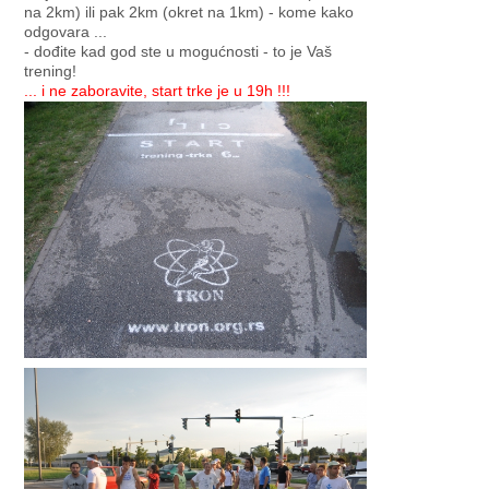
na 2km) ili pak 2km (okret na 1km) - kome kako
odgovara ...
- dođite kad god ste u mogućnosti - to je Vaš
trening!
... i ne zaboravite, start trke je u 19h !!!