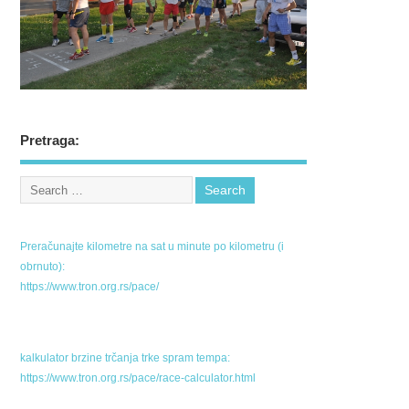
Pretraga:
Preračunajte kilometre na sat u minute po kilometru (i
obrnuto):
https://www.tron.org.rs/pace/
kalkulator brzine trčanja trke spram tempa:
https://www.tron.org.rs/pace/race-calculator.html