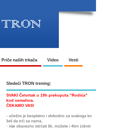
Priče naših trkača
Video
Vesti
Sledeći TRON trening:
SVAKI Četvrtak u 19h prekoputa "Rodića"
kod semafora.
ČEKAMO VAS!
- učešće je besplatno i slobodno za svakoga ko
želi da trči sa nama..
- nije obavezno istrčati 6k, možete i 4km (okret