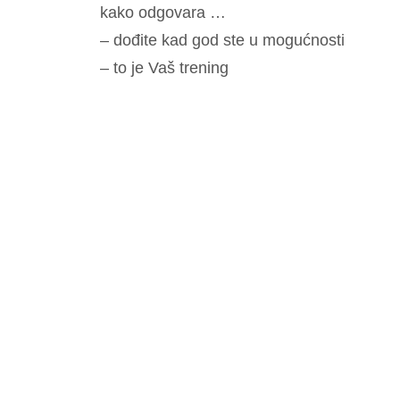
kako odgovara …
– dođite kad god ste u mogućnosti
– to je Vaš trening