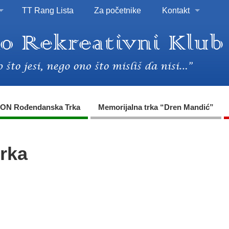
TT Rang Lista
Za početnike
Kontakt
ON Rođendanska Trka
Memorijalna trka “Dren Mandić”
trka