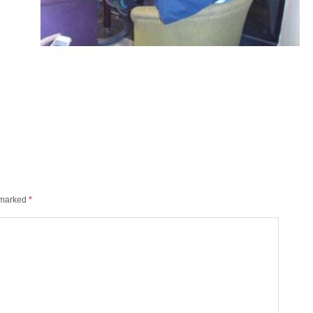
e marked
*