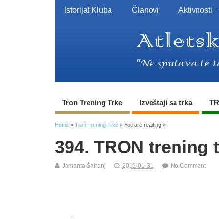
Istorijat Kluba
Članovi
Aktivnosti
Tron Trening Trke
Izveštaji sa trka
TR
Home
»
Tron Trening Trke
» You are reading »
394. TRON trening 
Jamanta Šafranj
2019-01-31
No Comment