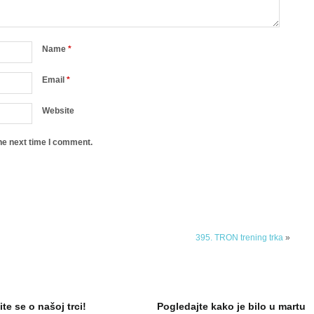
Name
*
Email
*
Website
he next time I comment.
395. TRON trening trka
»
ite se o našoj trci!
Pogledajte kako je bilo u martu