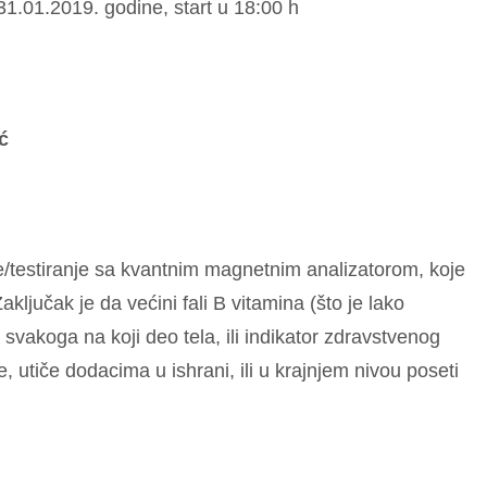
31.01.2019. godine, start u 18:00 h
ć
je/testiranje sa kvantnim magnetnim analizatorom, koje
Zaključak je da većini fali B vitamina (što je lako
 svakoga na koji deo tela, ili indikator zdravstvenog
, utiče dodacima u ishrani, ili u krajnjem nivou poseti