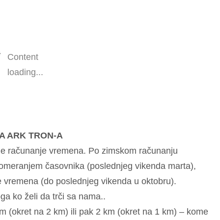
Content
loading...
A ARK TRON-A
etnje računanje vremena. Po zimskom računanju
 pomeranjem časovnika (poslednjeg vikenda marta),
e vremena (do poslednjeg vikenda u oktobru).
a ko želi da trči sa nama..
km (okret na 2 km) ili pak 2 km (okret na 1 km) – kome