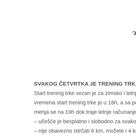
SVAKOG ČETVRTKA JE TRENING TRK
Start trening trke vezan je za zimsko i l
vremena start trening trke je u 18h, a sa
menja se na 19h dok traje letnje računanj
– učešće je besplatno i slobodno za svakog
– nije obavezno istrčati 6 km, možete i 4 