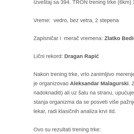
Izveštaj sa 394. TRON trening trke (6km) 
Vreme: vedro, bez vetra, 2 stepena
Zapisničar i merač vremena:
Zlatko Bedi
Lični rekord:
Dragan Rapić
Nakon trening trke, vrlo zanimljivo meren
je organizovao
Aleksandar Malagurski
. 
nadoknaditi) ali uz šalu na stranu, upućuje
stanja organizma da se posveti više pažnje
lekar, radi klasičnih analiza krvi itd.
Ovo su rezultati trening trke: