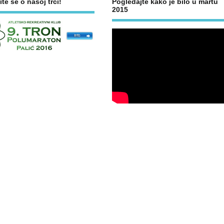
ite se o našoj trci!
Pogledajte kako je bilo u martu
2015