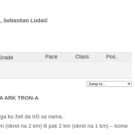
, Sebastian Ludaić
Pace
Class
Pos.
Grade
A ARK TRON-A
oga ko želi da trči sa nama..
km (okret na 2 km) ili pak 2 km (okret na 1 km) – kome