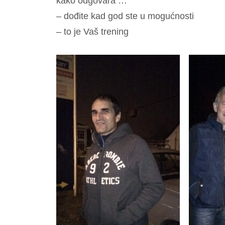
kako odgovara …
– dođite kad god ste u mogućnosti
– to je Vaš trening