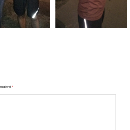
e marked
*