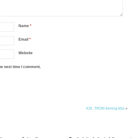
Name
*
Email
*
Website
he next time I comment.
435. TRON trening trka
»