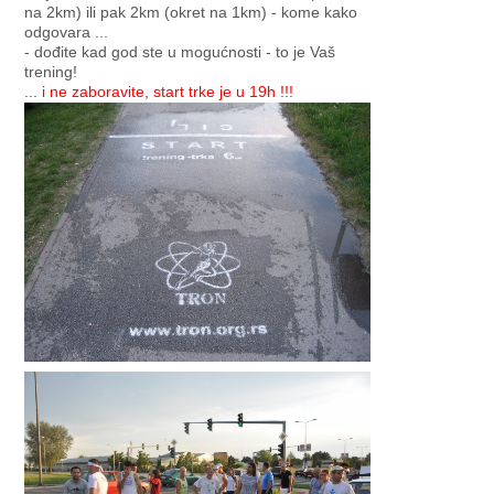
na 2km) ili pak 2km (okret na 1km) - kome kako
odgovara ...
- dođite kad god ste u mogućnosti - to je Vaš
trening!
... i ne zaboravite, start trke je u 19h !!!