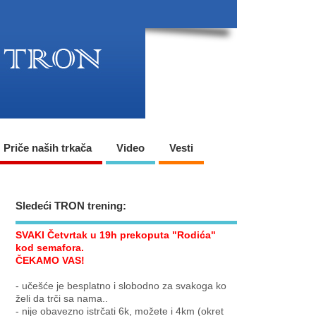
Priče naših trkača
Video
Vesti
Sledeći TRON trening:
SVAKI Četvrtak u 19h prekoputa "Rodića"
kod semafora.
ČEKAMO VAS!
- učešće je besplatno i slobodno za svakoga ko
želi da trči sa nama..
- nije obavezno istrčati 6k, možete i 4km (okret