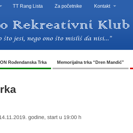
TT Rang Lista
Za početnike
Kontakt
ON Rođendanska Trka
Memorijalna trka “Dren Mandić”
trka
14.11.2019. godine, start u 19:00 h