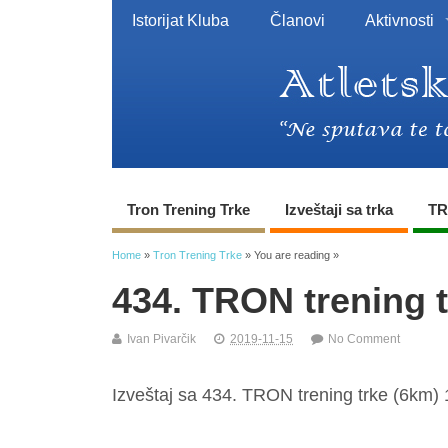
Istorijat Kluba
Članovi
Aktivnosti
Tron Trening Trke
Izveštaji sa trka
TR
Home
»
Tron Trening Trke
» You are reading »
434. TRON trening 
Ivan Pivarčik
2019-11-15
No Comment
Izveštaj sa 434. TRON trening trke (6km) 