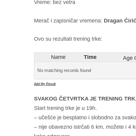
Vreme: bez vetra
Merač i zapisničar vremena:
Dragan Ćirić
Ovo su rezultati trening trke:
Name
Time
Age 
No matching records found
Add My Result
SVAKOG ČETVRTKA JE TRENING TRK
Start trening trke je u 19h.
– učešće je besplatno i slobodno za svak
– nije obavezno istrčati 6 km, možete i 4 