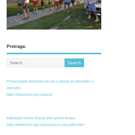
Pretraga:
Preračunajte kilometre na sat u minute po kilometru (i
obrnuto):
https://www.tron.org.rs/pace/
kalkulator brzine trčanja trke spram tempa:
https://www.tron.org.rs/pace/race-calculator.html