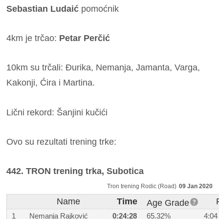
Sebastian Ludaić
pomoćnik
4km je trčao:
Petar Perčić
10km su trčali: Đurika, Nemanja, Jamanta, Varga,
Kakonji, Ćira i Martina.
Lični rekord: Šanjini kučići
Ovo su rezultati trening trke:
442. TRON trening trka, Subotica
Tron trening Rodic (Road)
09 Jan 2020
Name
Time
Age Grade
1
Nemanja Rajković
0:24:28
65.32%
4:04