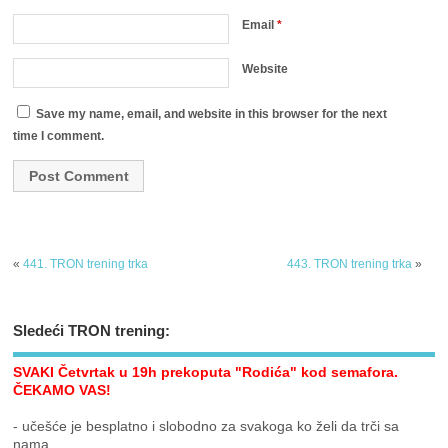
Email
*
Website
Save my name, email, and website in this browser for the next
time I comment.
«
441. TRON trening trka
443. TRON trening trka
»
Sledeći TRON trening:
SVAKI Četvrtak u 19h prekoputa "Rodića" kod semafora.
ČEKAMO VAS!
- učešće je besplatno i slobodno za svakoga ko želi da trči sa
nama..