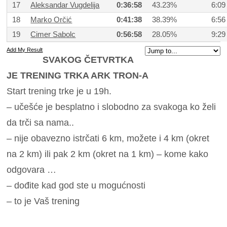
17
Aleksandar Vugdelija
0:36:58
43.23%
6:09
18
Marko Orčić
0:41:38
38.39%
6:56
19
Cimer Sabolc
0:56:58
28.05%
9:29
Add My Result
SVAKOG ČETVRTKA
JE TRENING TRKA ARK TRON-A
Start trening trke je u 19h.
– učešće je besplatno i slobodno za svakoga ko želi
da trči sa nama..
– nije obavezno istrčati 6 km, možete i 4 km (okret
na 2 km) ili pak 2 km (okret na 1 km) – kome kako
odgovara …
– dođite kad god ste u mogućnosti
– to je Vaš trening