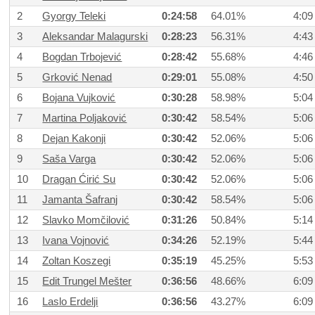
2
Gyorgy Teleki
0:24:58
64.01%
4:09
3
Aleksandar Malagurski
0:28:23
56.31%
4:43
4
Bogdan Trbojević
0:28:42
55.68%
4:46
5
Grković Nenad
0:29:01
55.08%
4:50
6
Bojana Vujković
0:30:28
58.98%
5:04
7
Martina Poljaković
0:30:42
58.54%
5:06
8
Dejan Kakonji
0:30:42
52.06%
5:06
9
Saša Varga
0:30:42
52.06%
5:06
10
Dragan Ćirić Su
0:30:42
52.06%
5:06
11
Jamanta Šafranj
0:30:42
58.54%
5:06
12
Slavko Momčilović
0:31:26
50.84%
5:14
13
Ivana Vojnović
0:34:26
52.19%
5:44
14
Zoltan Koszegi
0:35:19
45.25%
5:53
15
Edit Trungel Mešter
0:36:56
48.66%
6:09
16
Laslo Erdelji
0:36:56
43.27%
6:09