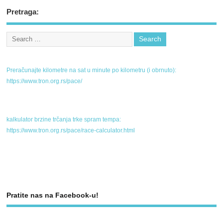
Pretraga:
Preračunajte kilometre na sat u minute po kilometru (i obrnuto):
https://www.tron.org.rs/pace/
kalkulator brzine trčanja trke spram tempa:
https://www.tron.org.rs/pace/race-calculator.html
Pratite nas na Facebook-u!