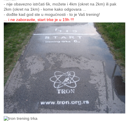
- nije obavezno istrčati 6k, možete i 4km (okret na 2km) ili pak
2km (okret na 1km) - kome kako odgovara ...
- dođite kad god ste u mogućnosti - to je Vaš trening!
... i ne zaboravite, start trke je u 19h !!!