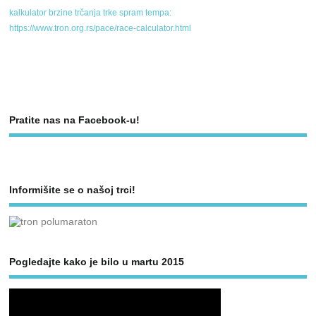
kalkulator brzine trčanja trke spram tempa:
https://www.tron.org.rs/pace/race-calculator.html
Pratite nas na Facebook-u!
Informišite se o našoj trci!
Pogledajte kako je bilo u martu 2015