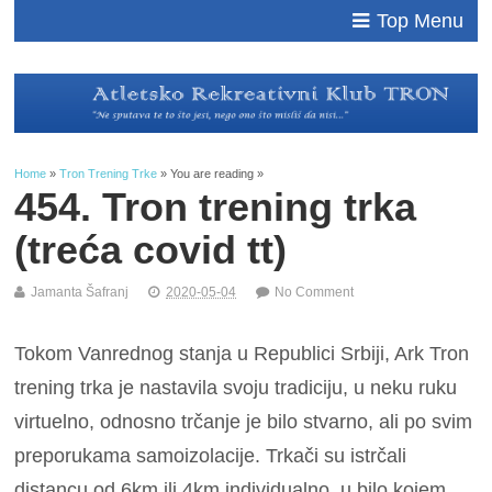
Top Menu
Home
»
Tron Trening Trke
» You are reading »
454. Tron trening trka
(treća covid tt)
Jamanta Šafranj
2020-05-04
No Comment
Tokom Vanrednog stanja u Republici Srbiji, Ark Tron
trening trka je nastavila svoju tradiciju, u neku ruku
virtuelno, odnosno trčanje je bilo stvarno, ali po svim
preporukama samoizolacije. Trkači su istrčali
distancu od 6km ili 4km individualno, u bilo kojem