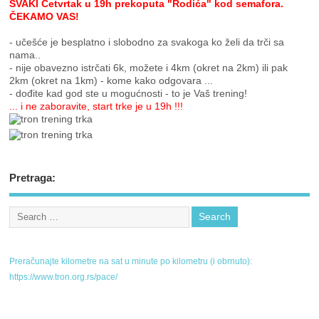
SVAKI Četvrtak u 19h prekoputa "Rodića" kod semafora.
ČEKAMO VAS!
- učešće je besplatno i slobodno za svakoga ko želi da trči sa
nama..
- nije obavezno istrčati 6k, možete i 4km (okret na 2km) ili pak
2km (okret na 1km) - kome kako odgovara ...
- dođite kad god ste u mogućnosti - to je Vaš trening!
... i ne zaboravite, start trke je u 19h !!!
Pretraga:
Preračunajte kilometre na sat u minute po kilometru (i obrnuto):
https://www.tron.org.rs/pace/