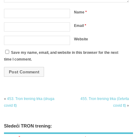
Name
*
Email
*
Website
Save my name, email, and website in this browser for the next
time I comment.
«
453. Tron trening trka (druga
455. Tron trening trka (četvrta
covid tt)
covid tt)
»
Sledeći TRON trening: