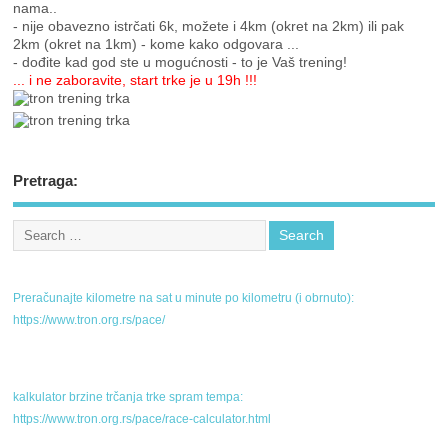
nama..
- nije obavezno istrčati 6k, možete i 4km (okret na 2km) ili pak
2km (okret na 1km) - kome kako odgovara ...
- dođite kad god ste u mogućnosti - to je Vaš trening!
... i ne zaboravite, start trke je u 19h !!!
Pretraga:
Preračunajte kilometre na sat u minute po kilometru (i obrnuto):
https://www.tron.org.rs/pace/
kalkulator brzine trčanja trke spram tempa:
https://www.tron.org.rs/pace/race-calculator.html