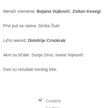
Merači vremena:
Bojana
Vujković
,
Zoltan Kesegi
Prvi put sa nama: Siniša Šuić
Lični rekord:
Dimitrije Crnokrak
4km su trčale: Sonja Oros, Ivana Vojnović
Ovo su rezultati trening trke:
Content