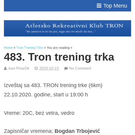
Top Menu
Home
»
Tron Trening Trke
» You are reading »
483. Tron trening trka
Ivan Pivarčik
2020-10-23
No Comment
Izveštaj sa 483. TRON trening trke (6km)
22.10.2020. godine, start u 19:00 h
Vreme: 20C, bez vetra, vedro
Zapisničar vremena:
Bogdan Trbojević