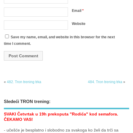
Email
*
Website
Save my name, email, and website in this browser for the next
time I comment.
«
482. Tron trening trka
484. Tron trening trka
»
Sledeći TRON trening:
SVAKI Četvrtak u 19h prekoputa "Rodića" kod semafora.
ČEKAMO VAS!
- učešće je besplatno i slobodno za svakoga ko želi da trči sa