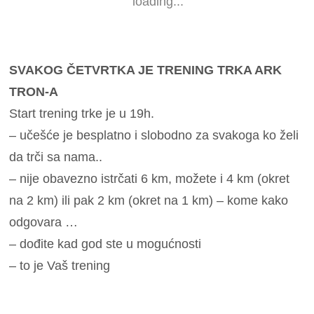
loading...
SVAKOG ČETVRTKA JE TRENING TRKA ARK
TRON-A
Start trening trke je u 19h.
– učešće je besplatno i slobodno za svakoga ko želi
da trči sa nama..
– nije obavezno istrčati 6 km, možete i 4 km (okret
na 2 km) ili pak 2 km (okret na 1 km) – kome kako
odgovara …
– dođite kad god ste u mogućnosti
– to je Vaš trening