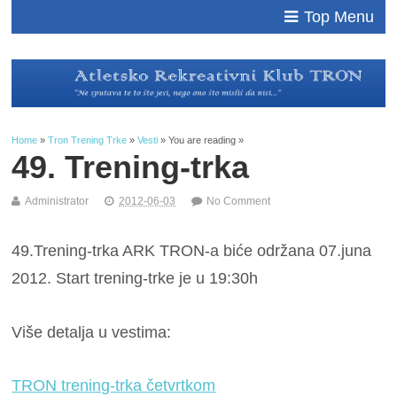
Top Menu
Home
»
Tron Trening Trke
»
Vesti
» You are reading »
49. Trening-trka
Administrator
2012-06-03
No Comment
49.Trening-trka ARK TRON-a biće održana 07.juna
2012. Start trening-trke je u 19:30h
Više detalja u vestima:
TRON trening-trka četvrtkom