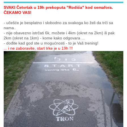
SVAKI Četvrtak u 19h prekoputa "Rodića" kod semafora.
ČEKAMO VAS!
- učešće je besplatno i slobodno za svakoga ko želi da trči sa
nama..
- nije obavezno istrčati 6k, možete i 4km (okret na 2km) ili pak
2km (okret na 1km) - kome kako odgovara ...
- dođite kad god ste u mogućnosti - to je Vaš trening!
... i ne zaboravite, start trke je u 19h !!!