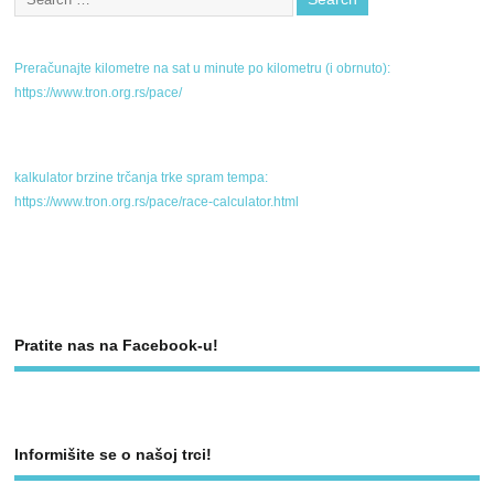
Preračunajte kilometre na sat u minute po kilometru (i obrnuto):
https://www.tron.org.rs/pace/
kalkulator brzine trčanja trke spram tempa:
https://www.tron.org.rs/pace/race-calculator.html
Pratite nas na Facebook-u!
Informišite se o našoj trci!