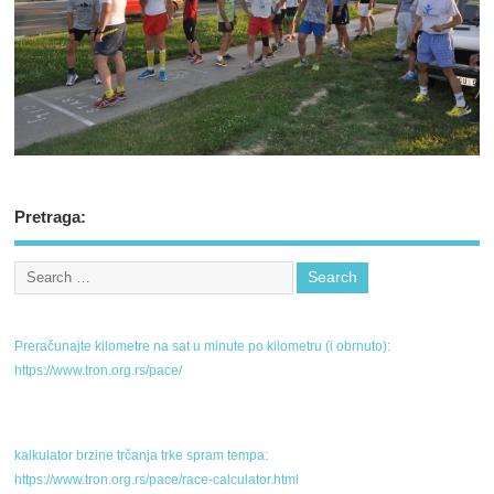
Pretraga:
Preračunajte kilometre na sat u minute po kilometru (i obrnuto):
https://www.tron.org.rs/pace/
kalkulator brzine trčanja trke spram tempa:
https://www.tron.org.rs/pace/race-calculator.html