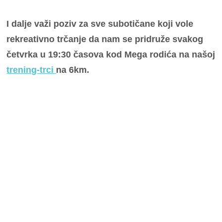
I dalje važi poziv za sve subotičane koji vole
rekreativno trčanje da nam se pridruže svakog
četvrka u 19:30 časova kod Mega rodića na našoj
trening-trci
na 6km.