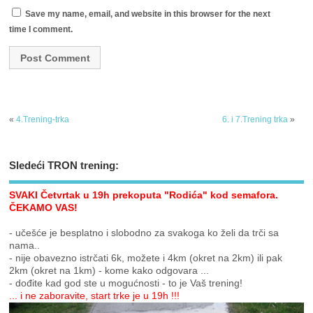
Save my name, email, and website in this browser for the next
time I comment.
«
4.Trening-trka
6. i 7.Trening trka
»
Sledeći TRON trening:
SVAKI Četvrtak u 19h prekoputa "Rodića" kod semafora.
ČEKAMO VAS!
- učešće je besplatno i slobodno za svakoga ko želi da trči sa
nama..
- nije obavezno istrčati 6k, možete i 4km (okret na 2km) ili pak
2km (okret na 1km) - kome kako odgovara ...
- dođite kad god ste u mogućnosti - to je Vaš trening!
... i ne zaboravite, start trke je u 19h !!!