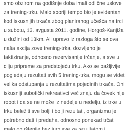
smo obzirom na godišnje doba imali odlične uslove
za trening-trku. Malo sporiji tempo bio je evidentan
kod iskusnijih trkača zbog planiranog učešća na trci
u subotu, 13. avgusta 2011. godine, Horgoš-Kanjiža
u dužini od 13km. Ali upravo iz razloga što se ova
naša akcija zove trening-trka, dozvljeno je
taktiziranje, odnosno rezervisanije trčanje, a sve u
cilju pripreme za predstojeću trku. Ako se pažljivije
pogledaju rezultati svih 5 trening-trka, mogu se videti
velika odstupanja u rezultatima pojedinih trkača. Oni
iskusniji subotički rekreativci već znaju da čovek nije
robot i da se ne može iz nedelje u nedelju, iz trke u
trku beležiti sve bolji i bolji rezultati, organizmu je
potrebno dati i predaha, odnosno ponekad trčati
malo opuštenije bez jurnjave za rezultatom i