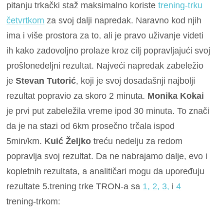
pitanju trkački staž maksimalno koriste
trening-trku
četvrtkom
za svoj dalji napredak. Naravno kod njih
ima i više prostora za to, ali je pravo uživanje videti
ih kako zadovoljno prolaze kroz cilj popravljajući svoj
prošlonedeljni rezultat. Najveći napredak zabeležio
je
Stevan Tutorić
, koji je svoj dosadašnji najbolji
rezultat popravio za skoro 2 minuta.
Monika Kokai
je prvi put zabeležila vreme ipod 30 minuta. To znači
da je na stazi od 6km prosečno trčala ispod
5min/km.
Kuić Željko
treću nedelju za redom
popravlja svoj rezultat. Da ne nabrajamo dalje, evo i
kopletnih rezultata, a analitičari mogu da upoređuju
rezultate 5.trening trke TRON-a sa
1,
2,
3,
i
4
trening-trkom: