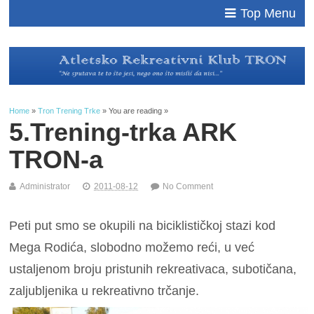
Top Menu
Home
»
Tron Trening Trke
» You are reading »
5.Trening-trka ARK
TRON-a
Administrator
2011-08-12
No Comment
Peti put smo se okupili na biciklističkoj stazi kod
Mega Rodića, slobodno možemo reći, u već
ustaljenom broju pristunih rekreativaca, subotičana,
zaljubljenika u rekreativno trčanje.