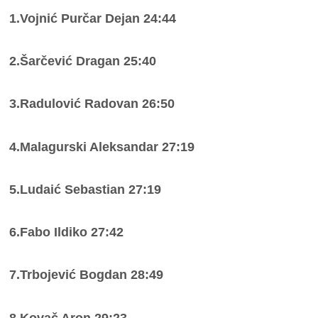
1.Vojnić Purčar Dejan 24:44
2.Šarčević Dragan 25:40
3.Radulović Radovan 26:50
4.Malagurski Aleksandar 27:19
5.Ludaić Sebastian 27:19
6.Fabo Ildiko 27:42
7.Trbojević Bogdan 28:49
8.Kovač Aron 29:23