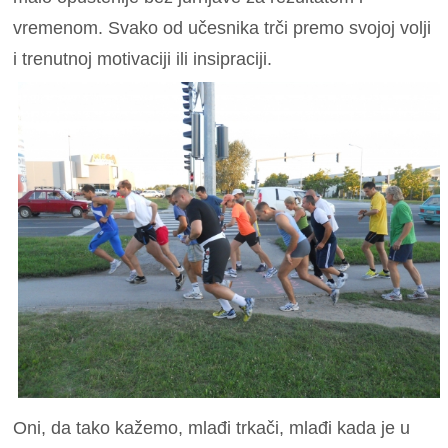
vremenom. Svako od učesnika trči premo svojoj volji
i trenutnoj motivaciji ili insipraciji.
Oni, da tako kažemo, mlađi trkači, mlađi kada je u