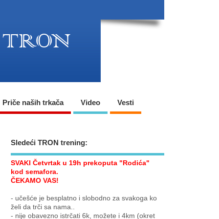
Priče naših trkača
Video
Vesti
Sledeći TRON trening:
SVAKI Četvrtak u 19h prekoputa "Rodića"
kod semafora.
ČEKAMO VAS!
- učešće je besplatno i slobodno za svakoga ko
želi da trči sa nama..
- nije obavezno istrčati 6k, možete i 4km (okret