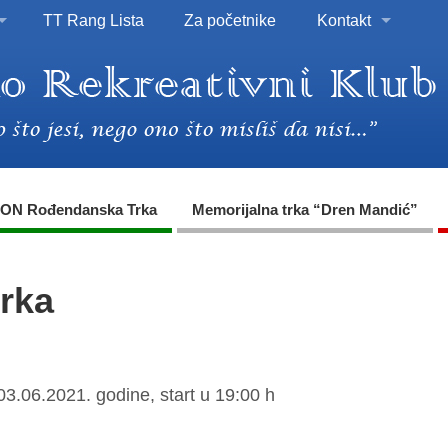
TT Rang Lista
Za početnike
Kontakt
ON Rođendanska Trka
Memorijalna trka “Dren Mandić”
trka
03.06.2021. godine, start u 19:00 h