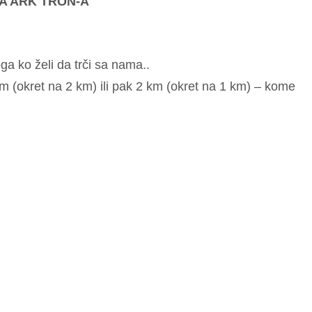
A ARK TRON-A
a ko želi da trči sa nama..
km (okret na 2 km) ili pak 2 km (okret na 1 km) – kome