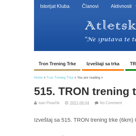
Istorijat Kluba
Članovi
Aktivnosti
Tron Trening Trke
Izveštaji sa trka
TR
Home
»
Tron Trening Trke
» You are reading »
515. TRON trening 
Ivan Pivarčik
2021-06-04
No Comment
Izveštaj sa 515. TRON trening trke (6km) 