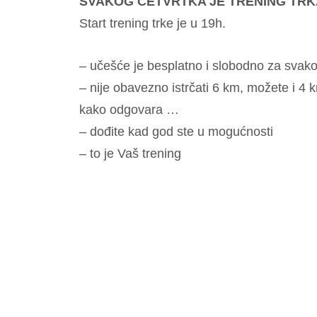
SVAKOG ČETVRTKA JE TRENING TRK
Start trening trke je u 19h.
– učešće je besplatno i slobodno za svakog
– nije obavezno istrčati 6 km, možete i 4 
kako odgovara …
– dođite kad god ste u mogućnosti
– to je Vaš trening