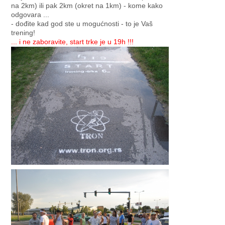
na 2km) ili pak 2km (okret na 1km) - kome kako
odgovara ...
- dođite kad god ste u mogućnosti - to je Vaš
trening!
... i ne zaboravite, start trke je u 19h !!!