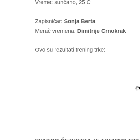
Vreme: sunčano, 25 C
Zapisničar:
Sonja Berta
Merač vremena:
Dimitrije Crnokrak
Ovo su rezultati trening trke: