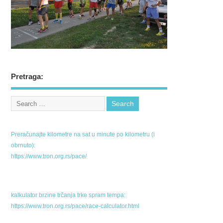
Pretraga:
Preračunajte kilometre na sat u minute po kilometru (i
obrnuto):
https://www.tron.org.rs/pace/
kalkulator brzine trčanja trke spram tempa:
https://www.tron.org.rs/pace/race-calculator.html