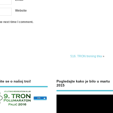
Website
he next time I comment.
516. TRON trening trka
»
ite se o našoj trci!
Pogledajte kako je bilo u martu
2015