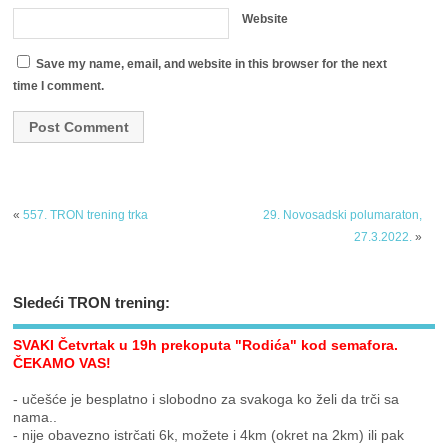
Website
Save my name, email, and website in this browser for the next
time I comment.
«
557. TRON trening trka
29. Novosadski polumaraton,
27.3.2022.
»
Sledeći TRON trening:
SVAKI Četvrtak u 19h prekoputa "Rodića" kod semafora.
ČEKAMO VAS!
- učešće je besplatno i slobodno za svakoga ko želi da trči sa
nama..
- nije obavezno istrčati 6k, možete i 4km (okret na 2km) ili pak