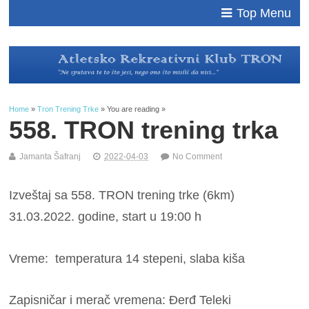
Top Menu
Home
»
Tron Trening Trke
» You are reading »
558. TRON trening trka
Jamanta Šafranj
2022-04-03
No Comment
Izveštaj sa 558. TRON trening trke (6km)
31.03.2022. godine, start u 19:00 h
Vreme: temperatura 14 stepeni, slaba kiša
Zapisničar i merač vremena: Đerđ Teleki