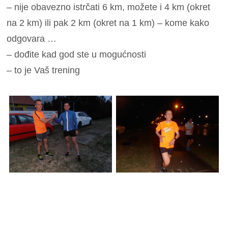
– nije obavezno istrčati 6 km, možete i 4 km (okret
na 2 km) ili pak 2 km (okret na 1 km) – kome kako
odgovara …
– dođite kad god ste u mogućnosti
– to je Vaš trening