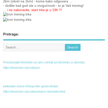
2km (okret na 1km) - kome kako odgovara ...
- dođite kad god ste u mogućnosti - to je Vaš trening!
... i ne zaboravite, start trke je u 19h !!!
Pretraga:
Preračunajte kilometre na sat u minute po kilometru (i obrnuto):
https://www.tron.org.rs/pace/
kalkulator brzine trčanja trke spram tempa:
https://www.tron.org.rs/pace/race-calculator.html