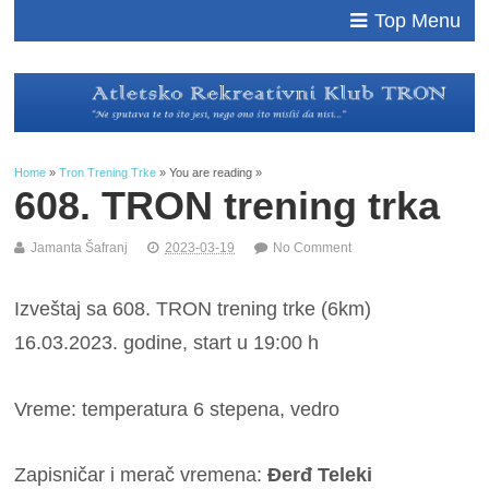
Top Menu
Home
»
Tron Trening Trke
» You are reading »
608. TRON trening trka
Jamanta Šafranj
2023-03-19
No Comment
Izveštaj sa 608. TRON trening trke (6km)
16.03.2023. godine, start u 19:00 h
Vreme: temperatura 6 stepena, vedro
Zapisničar i merač vremena:
Đerđ Teleki