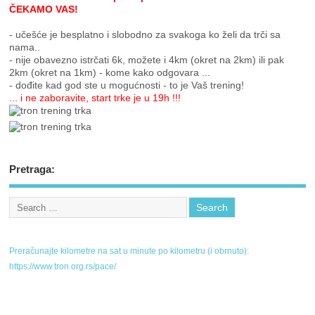
ČEKAMO VAS!
- učešće je besplatno i slobodno za svakoga ko želi da trči sa
nama..
- nije obavezno istrčati 6k, možete i 4km (okret na 2km) ili pak
2km (okret na 1km) - kome kako odgovara ...
- dođite kad god ste u mogućnosti - to je Vaš trening!
... i ne zaboravite, start trke je u 19h !!!
Pretraga:
Preračunajte kilometre na sat u minute po kilometru (i obrnuto):
https://www.tron.org.rs/pace/