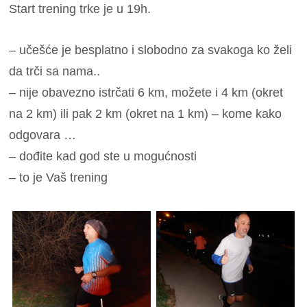
Start trening trke je u 19h.
– učešće je besplatno i slobodno za svakoga ko želi
da trči sa nama..
– nije obavezno istrčati 6 km, možete i 4 km (okret
na 2 km) ili pak 2 km (okret na 1 km) – kome kako
odgovara …
– dođite kad god ste u mogućnosti
– to je Vaš trening