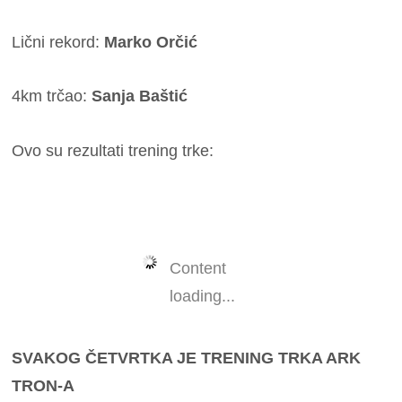
Lični rekord:
Marko Orčić
4km trčao:
Sanja Baštić
Ovo su rezultati trening trke:
Content
loading...
SVAKOG ČETVRTKA JE TRENING TRKA ARK
TRON-A