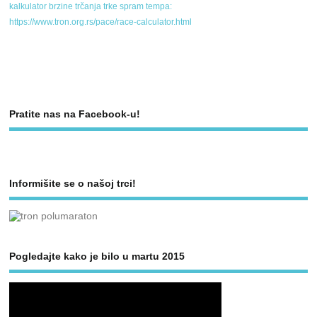
kalkulator brzine trčanja trke spram tempa:
https://www.tron.org.rs/pace/race-calculator.html
Pratite nas na Facebook-u!
Informišite se o našoj trci!
Pogledajte kako je bilo u martu 2015