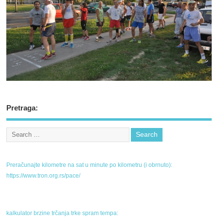
Pretraga:
Preračunajte kilometre na sat u minute po kilometru (i obrnuto):
https://www.tron.org.rs/pace/
kalkulator brzine trčanja trke spram tempa: