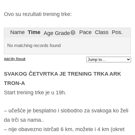
Ovo su rezultati trening trke:
Name
Time
Pace
Class
Pos.
Age Grade
No matching records found
Add My Result
SVAKOG ČETVRTKA JE TRENING TRKA ARK
TRON-A
Start trening trke je u 19h.
– učešće je besplatno i slobodno za svakoga ko želi
da trči sa nama..
– nije obavezno istrčati 6 km, možete i 4 km (okret