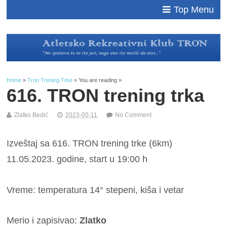
Top Menu
Home
»
Tron Trening Trke
» You are reading »
616. TRON trening trka
Zlatko Bedić
2023-05-11
No Comment
Izveštaj sa 616. TRON trening trke (6km)
11.05.2023. godine, start u 19:00 h
Vreme: temperatura 14° stepeni, kiša i vetar
Merio i zapisivao:
Zlatko