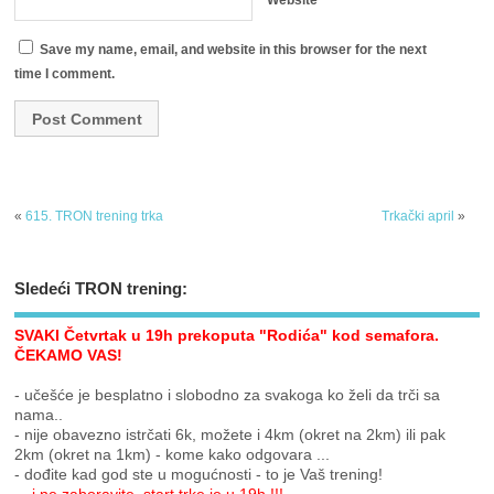
Website
Save my name, email, and website in this browser for the next
time I comment.
«
615. TRON trening trka
Trkački april
»
Sledeći TRON trening:
SVAKI Četvrtak u 19h prekoputa "Rodića" kod semafora.
ČEKAMO VAS!
- učešće je besplatno i slobodno za svakoga ko želi da trči sa
nama..
- nije obavezno istrčati 6k, možete i 4km (okret na 2km) ili pak
2km (okret na 1km) - kome kako odgovara ...
- dođite kad god ste u mogućnosti - to je Vaš trening!