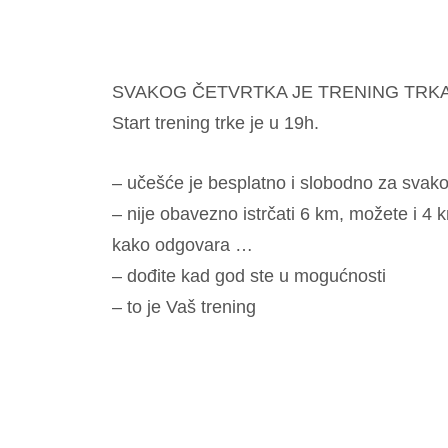
SVAKOG ČETVRTKA JE TRENING TRKA
Start trening trke je u 19h.
– učešće je besplatno i slobodno za svakog
– nije obavezno istrčati 6 km, možete i 4 
kako odgovara …
– dođite kad god ste u mogućnosti
– to je Vaš trening