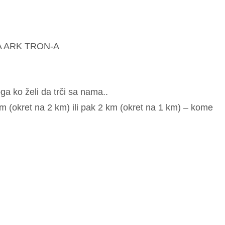
 ARK TRON-A
a ko želi da trči sa nama..
km (okret na 2 km) ili pak 2 km (okret na 1 km) – kome