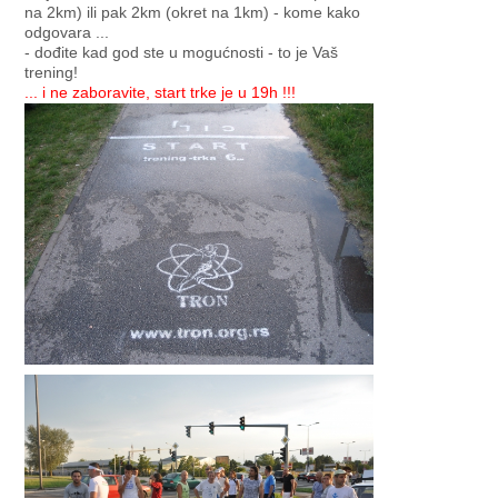
na 2km) ili pak 2km (okret na 1km) - kome kako
odgovara ...
- dođite kad god ste u mogućnosti - to je Vaš
trening!
... i ne zaboravite, start trke je u 19h !!!