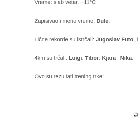
Vreme: slab vetar, +11°C
Zapisivao i merio vreme:
Dule
.
Lične rekorde su istrčali:
Jugoslav Futo
,
4km su trčali:
Luigi
,
Tibor
,
Kjara
i
Nika
.
Ovo su rezultati trening trke: