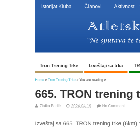
Istorijat Kluba
Članovi
Aktivnosti
Tron Trening Trke
Izveštaji sa trka
TR
Home
»
Tron Trening Trke
» You are reading »
665. TRON trening 
Zlatko Bedić
2024-04-19
No Comment
Izveštaj sa 665. TRON trening trke (6km) 