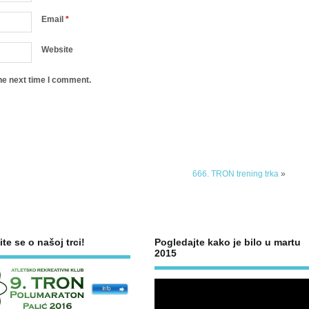
Email
*
Website
he next time I comment.
666. TRON trening trka
»
ite se o našoj trci!
Pogledajte kako je bilo u martu
2015