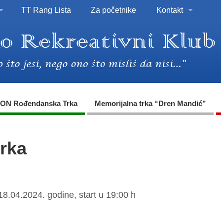
TT Rang Lista
Za početnike
Kontakt
ON Rođendanska Trka
Memorijalna trka “Dren Mandić”
trka
18.04.2024. godine, start u 19:00 h