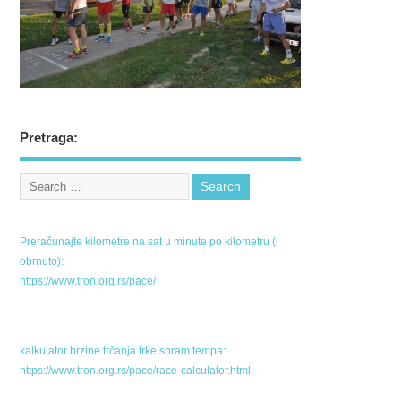
Pretraga:
Preračunajte kilometre na sat u minute po kilometru (i
obrnuto):
https://www.tron.org.rs/pace/
kalkulator brzine trčanja trke spram tempa:
https://www.tron.org.rs/pace/race-calculator.html