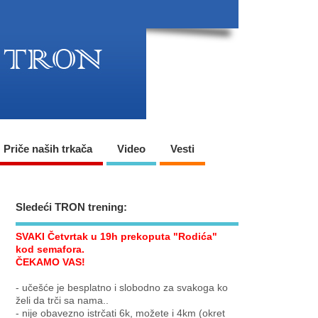
Priče naših trkača
Video
Vesti
Sledeći TRON trening:
SVAKI Četvrtak u 19h prekoputa "Rodića"
kod semafora.
ČEKAMO VAS!
- učešće je besplatno i slobodno za svakoga ko
želi da trči sa nama..
- nije obavezno istrčati 6k, možete i 4km (okret