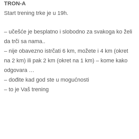
TRON-A
Start trening trke je u 19h.
– učešće je besplatno i slobodno za svakoga ko želi
da trči sa nama..
– nije obavezno istrčati 6 km, možete i 4 km (okret
na 2 km) ili pak 2 km (okret na 1 km) – kome kako
odgovara …
– dođite kad god ste u mogućnosti
– to je Vaš trening