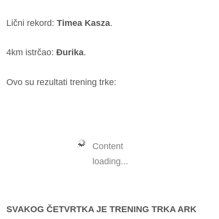
Lični rekord:
Timea Kasza
.
4km istrčao:
Đurika
.
Ovo su rezultati trening trke:
Content
loading...
SVAKOG ČETVRTKA JE TRENING TRKA ARK