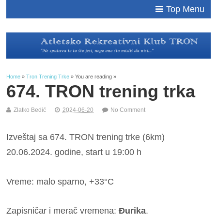
Top Menu
Home
»
Tron Trening Trke
» You are reading »
674. TRON trening trka
Zlatko Bedić
2024-06-20
No Comment
Izveštaj sa 674. TRON trening trke (6km)
20.06.2024. godine, start u 19:00 h
Vreme: malo sparno, +33°C
Zapisničar i merač vremena:
Đurika
.