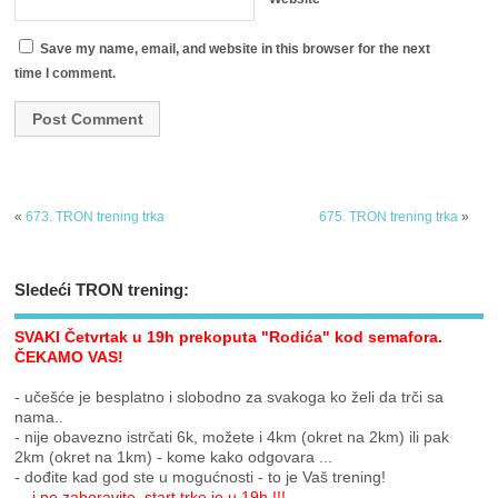
Save my name, email, and website in this browser for the next
time I comment.
«
673. TRON trening trka
675. TRON trening trka
»
Sledeći TRON trening:
SVAKI Četvrtak u 19h prekoputa "Rodića" kod semafora.
ČEKAMO VAS!
- učešće je besplatno i slobodno za svakoga ko želi da trči sa
nama..
- nije obavezno istrčati 6k, možete i 4km (okret na 2km) ili pak
2km (okret na 1km) - kome kako odgovara ...
- dođite kad god ste u mogućnosti - to je Vaš trening!
... i ne zaboravite, start trke je u 19h !!!