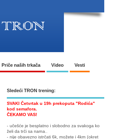
Priče naših trkača
Video
Vesti
Sledeći TRON trening:
SVAKI Četvrtak u 19h prekoputa "Rodića"
kod semafora.
ČEKAMO VAS!
- učešće je besplatno i slobodno za svakoga ko
želi da trči sa nama..
- nije obavezno istrčati 6k, možete i 4km (okret