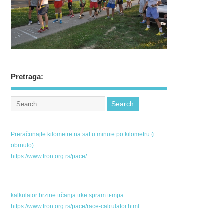
Pretraga:
Preračunajte kilometre na sat u minute po kilometru (i
obrnuto):
https://www.tron.org.rs/pace/
kalkulator brzine trčanja trke spram tempa:
https://www.tron.org.rs/pace/race-calculator.html