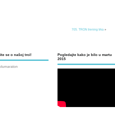
705. TRON trening trka
»
ite se o našoj trci!
Pogledajte kako je bilo u martu
2015