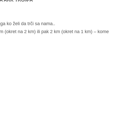
A ARK TRON-A
a ko želi da trči sa nama..
km (okret na 2 km) ili pak 2 km (okret na 1 km) – kome