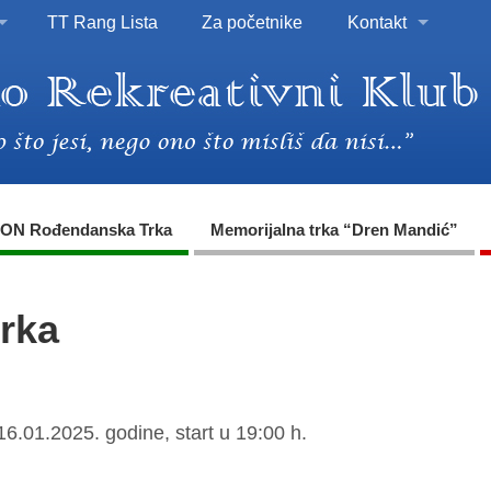
TT Rang Lista
Za početnike
Kontakt
ON Rođendanska Trka
Memorijalna trka “Dren Mandić”
trka
6.01.2025. godine, start u 19:00 h.