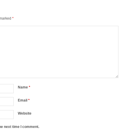
e marked
*
Name
*
Email
*
Website
he next time I comment.