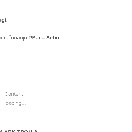
ugi
.
om računanju PB-a –
Sebo
.
Content
loading...