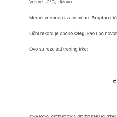
Vreme: -2°C, klizavo.
Merači vremena i zapisničari:
Bogdan
i
V
Lični rekord je oborio
Oleg
, kao i po nov
Ovo su rezultati trening trke: