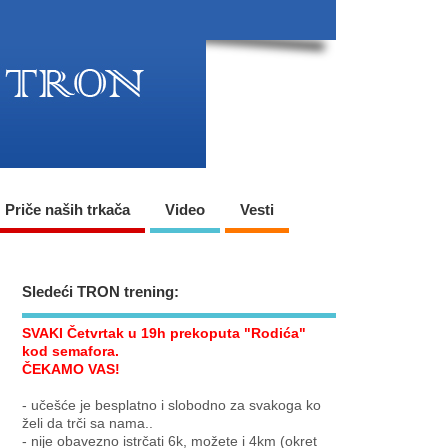
Priče naših trkača
Video
Vesti
Sledeći TRON trening:
SVAKI Četvrtak u 19h prekoputa "Rodića"
kod semafora.
ČEKAMO VAS!
- učešće je besplatno i slobodno za svakoga ko
želi da trči sa nama..
- nije obavezno istrčati 6k, možete i 4km (okret