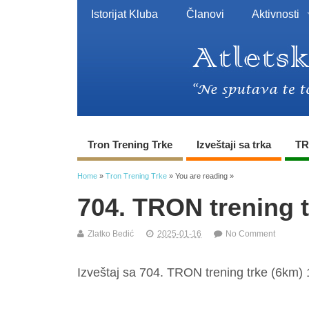
Istorijat Kluba
Članovi
Aktivnosti
Tron Trening Trke
Izveštaji sa trka
TR
Home
»
Tron Trening Trke
» You are reading »
704. TRON trening 
Zlatko Bedić
2025-01-16
No Comment
Izveštaj sa 704. TRON trening trke (6km) 1