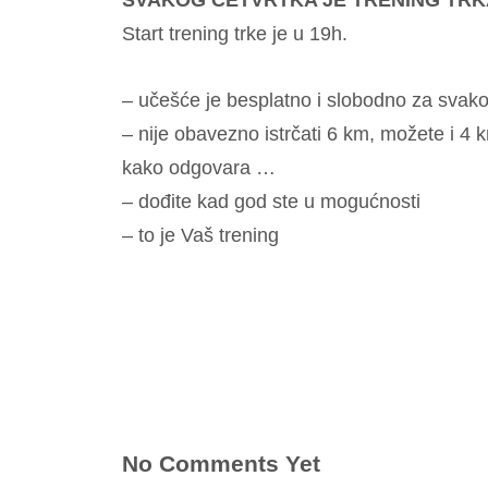
SVAKOG ČETVRTKA JE TRENING TRK
Start trening trke je u 19h.
– učešće je besplatno i slobodno za svakog
– nije obavezno istrčati 6 km, možete i 4 
kako odgovara …
– dođite kad god ste u mogućnosti
– to je Vaš trening
No Comments Yet