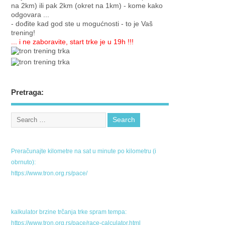
na 2km) ili pak 2km (okret na 1km) - kome kako
odgovara ...
- dođite kad god ste u mogućnosti - to je Vaš
trening!
... i ne zaboravite, start trke je u 19h !!!
Pretraga:
Preračunajte kilometre na sat u minute po kilometru (i
obrnuto):
https://www.tron.org.rs/pace/
kalkulator brzine trčanja trke spram tempa:
https://www.tron.org.rs/pace/race-calculator.html