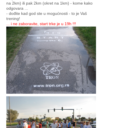
na 2km) ili pak 2km (okret na 1km) - kome kako
odgovara ...
- dođite kad god ste u mogućnosti - to je Vaš
trening!
... i ne zaboravite, start trke je u 19h !!!