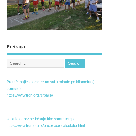
Pretraga:
Preračunajte kilometre na sat u minute po kilometru (i
obrnuto):
https://www.tron.org.rs/pace/
kalkulator brzine trčanja trke spram tempa:
https://www.tron.org.rs/pace/race-calculator.html