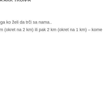
A ARK TRON-A
a ko želi da trči sa nama..
km (okret na 2 km) ili pak 2 km (okret na 1 km) – kome