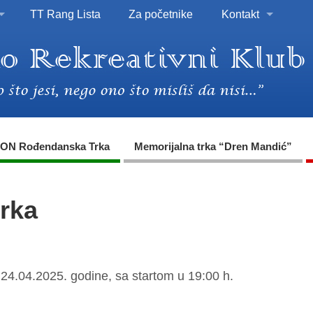
TT Rang Lista
Za početnike
Kontakt
ON Rođendanska Trka
Memorijalna trka “Dren Mandić”
trka
 24.04.2025. godine, sa startom u 19:00 h.