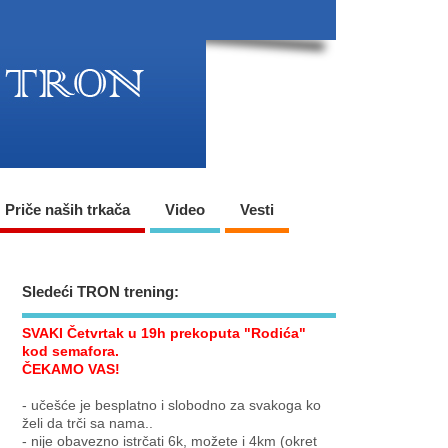
Priče naših trkača
Video
Vesti
Sledeći TRON trening:
SVAKI Četvrtak u 19h prekoputa "Rodića"
kod semafora.
ČEKAMO VAS!
- učešće je besplatno i slobodno za svakoga ko
želi da trči sa nama..
- nije obavezno istrčati 6k, možete i 4km (okret