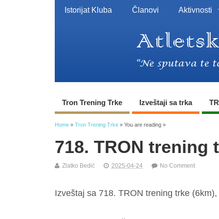
Istorijat Kluba
Članovi
Aktivnosti
Tron Trening Trke
Izveštaji sa trka
TR
Home
»
Tron Trening Trke
» You are reading »
718. TRON trening 
Zlatko Bedić
2025-04-24
No Comment
Izveštaj sa 718. TRON trening trke (6km),