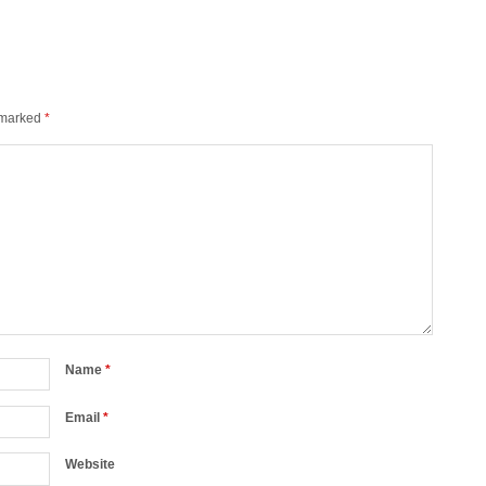
e marked
*
Name
*
Email
*
Website