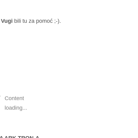
i
Vugi
bili tu za pomoć ;-).
Content
loading...