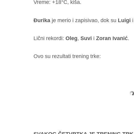
Vreme: +18°C, kiša.
Đurika
je merio i zapisivao, dok su
Luigi
Lični rekordi:
Oleg
,
Suvi
i
Zoran Ivanić
.
Ovo su rezultati trening trke: