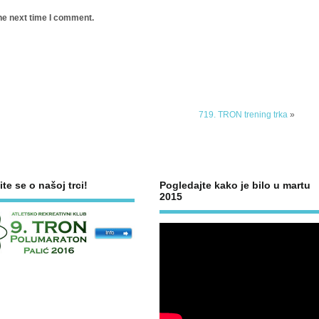
he next time I comment.
719. TRON trening trka
»
ite se o našoj trci!
Pogledajte kako je bilo u martu
2015