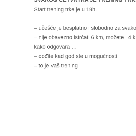
SVAKOG ČETVRTKA JE TRENING TRK
Start trening trke je u 19h.
– učešće je besplatno i slobodno za svakog
– nije obavezno istrčati 6 km, možete i 4 
kako odgovara …
– dođite kad god ste u mogućnosti
– to je Vaš trening