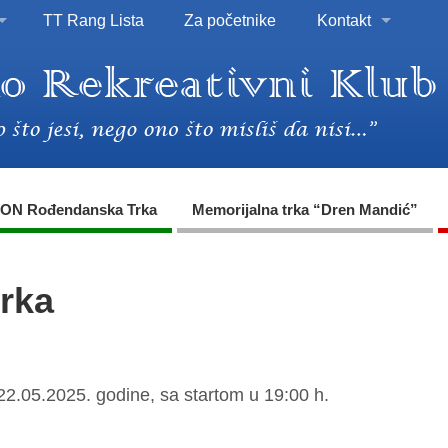
TT Rang Lista
Za početnike
Kontakt
ON Rođendanska Trka
Memorijalna trka “Dren Mandić”
trka
22.05.2025. godine, sa startom u 19:00 h.