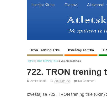
Istorijat Kluba
Članovi
Aktivnosti
Tron Trening Trke
Izveštaji sa trka
TR
Home
»
Tron Trening Trke
» You are reading »
722. TRON trening 
Zlatko Bedić
2025-05-22
No Comment
Izveštaj sa 722. TRON trening trke (6km) 