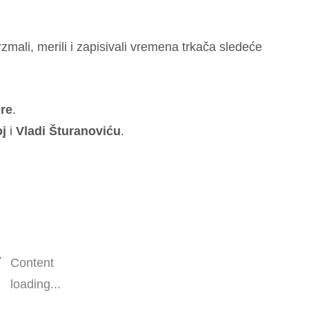
rzmali, merili i zapisivali vremena trkača sledeće
ore
.
oj
i
Vladi Šturanoviću
.
Content
loading...