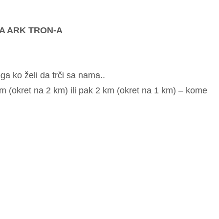
A ARK TRON-A
a ko želi da trči sa nama..
km (okret na 2 km) ili pak 2 km (okret na 1 km) – kome