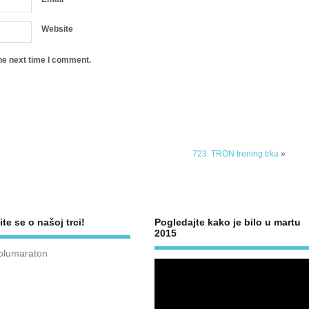
Website
he next time I comment.
723. TRON trening trka
»
ite se o našoj trci!
Pogledajte kako je bilo u martu
2015