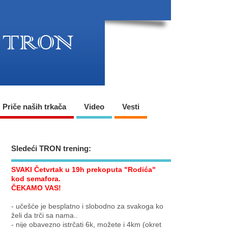
Priče naših trkača
Video
Vesti
Sledeći TRON trening:
SVAKI Četvrtak u 19h prekoputa "Rodića"
kod semafora.
ČEKAMO VAS!
- učešće je besplatno i slobodno za svakoga ko
želi da trči sa nama..
- nije obavezno istrčati 6k, možete i 4km (okret