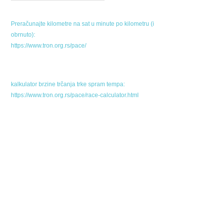
Preračunajte kilometre na sat u minute po kilometru (i
obrnuto):
https://www.tron.org.rs/pace/
kalkulator brzine trčanja trke spram tempa:
https://www.tron.org.rs/pace/race-calculator.html