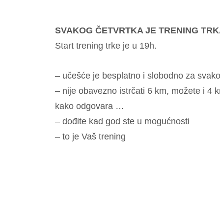
SVAKOG ČETVRTKA JE TRENING TRK
Start trening trke je u 19h.
– učešće je besplatno i slobodno za svakog
– nije obavezno istrčati 6 km, možete i 4 
kako odgovara …
– dođite kad god ste u mogućnosti
– to je Vaš trening