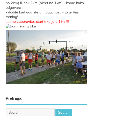
na 2km) ili pak 2km (okret na 1km) - kome kako
odgovara ...
- dođite kad god ste u mogućnosti - to je Vaš
trening!
... i ne zaboravite, start trke je u 19h !!!
Pretraga: