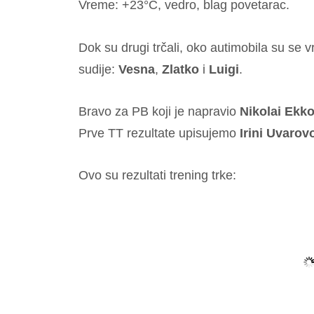
Vreme: +23°C, vedro, blag povetarac.
Dok su drugi trčali, oko autimobila su se v
sudije:
Vesna
,
Zlatko
i
Luigi
.
Bravo za PB koji je napravio
Nikolai Ekk
Prve TT rezultate upisujemo
Irini Uvarov
Ovo su rezultati trening trke: