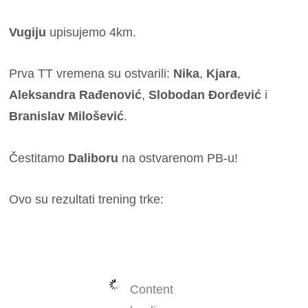
Vugiju
upisujemo 4km.
Prva TT vremena su ostvarili:
Nika
,
Kjara
,
Aleksandra Rađenović
,
Slobodan Đorđević
i
Branislav Milošević
.
Čestitamo
Daliboru
na ostvarenom PB-u!
Ovo su rezultati trening trke:
Content