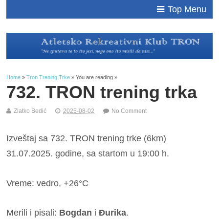
Top Menu
Home
»
Tron Trening Trke
» You are reading »
732. TRON trening trka
Zlatko Bedić
2025-08-02
No Comment
Izveštaj sa 732. TRON trening trke (6km)
31.07.2025. godine, sa startom u 19:00 h.
Vreme: vedro, +26°C
Merili i pisali:
Bogdan
i
Đurika
.