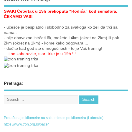
SVAKI Četvrtak u 19h prekoputa "Rodića" kod semafora.
ČEKAMO VAS!
- učešće je besplatno i slobodno za svakoga ko želi da trči sa
nama..
- nije obavezno istrčati 6k, možete i 4km (okret na 2km) ili pak
2km (okret na 1km) - kome kako odgovara ...
- dođite kad god ste u mogućnosti - to je Vaš trening!
... i ne zaboravite, start trke je u 19h !!!
Pretraga:
Preračunajte kilometre na sat u minute po kilometru (i obrnuto):
https://www.tron.org.rs/pace/