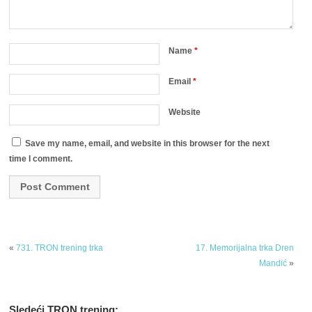
Name
*
Email
*
Website
Save my name, email, and website in this browser for the next
time I comment.
«
731. TRON trening trka
17. Memorijalna trka Dren
Mandić
»
Sledeći TRON trening: