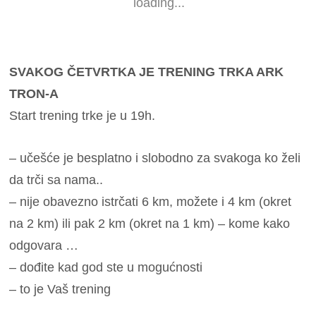
loading...
SVAKOG ČETVRTKA JE TRENING TRKA ARK
TRON-A
Start trening trke je u 19h.
– učešće je besplatno i slobodno za svakoga ko želi
da trči sa nama..
– nije obavezno istrčati 6 km, možete i 4 km (okret
na 2 km) ili pak 2 km (okret na 1 km) – kome kako
odgovara …
– dođite kad god ste u mogućnosti
– to je Vaš trening