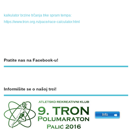
kalkulator brzine trčanja trke spram tempa:
https://www.tron.org.rs/pace/race-calculator.html
Pratite nas na Facebook-u!
Informišite se o našoj trci!