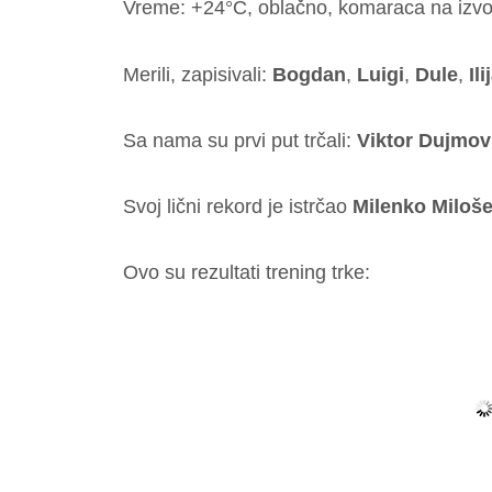
Vreme: +24°C, oblačno, komaraca na izvol
Merili, zapisivali:
Bogdan
,
Luigi
,
Dule
,
Ili
Sa nama su prvi put trčali:
Viktor Dujmov
Svoj lični rekord je istrčao
Milenko Miloše
Ovo su rezultati trening trke: