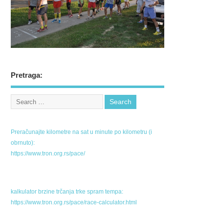
Pretraga:
Preračunajte kilometre na sat u minute po kilometru (i
obrnuto):
https://www.tron.org.rs/pace/
kalkulator brzine trčanja trke spram tempa:
https://www.tron.org.rs/pace/race-calculator.html