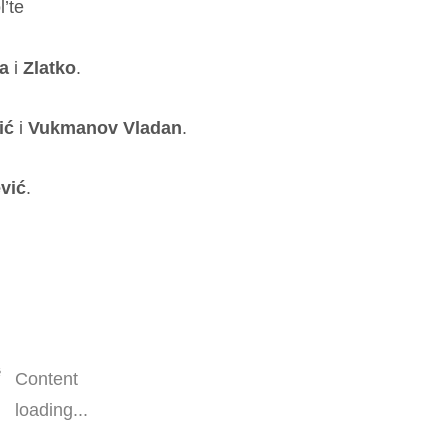
’te
ja
i
Zlatko
.
ić
i
Vukmanov Vladan
.
vić
.
Content
loading...