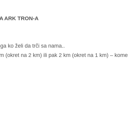
A ARK TRON-A
a ko želi da trči sa nama..
km (okret na 2 km) ili pak 2 km (okret na 1 km) – kome