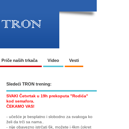
Priče naših trkača
Video
Vesti
Sledeći TRON trening:
SVAKI Četvrtak u 19h prekoputa "Rodića"
kod semafora.
ČEKAMO VAS!
- učešće je besplatno i slobodno za svakoga ko
želi da trči sa nama..
- nije obavezno istrčati 6k, možete i 4km (okret