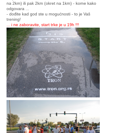
na 2km) ili pak 2km (okret na 1km) - kome kako
odgovara ...
- dođite kad god ste u mogućnosti - to je Vaš
trening!
... i ne zaboravite, start trke je u 19h !!!