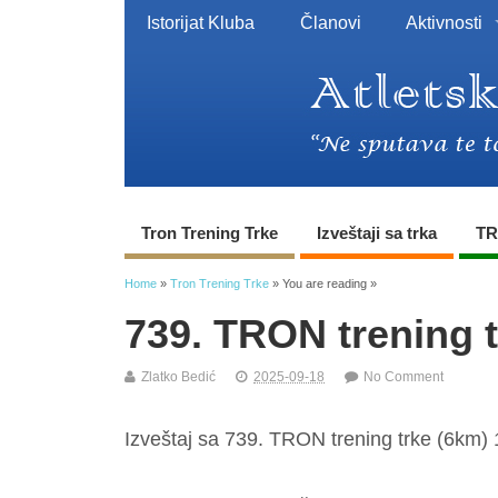
Istorijat Kluba
Članovi
Aktivnosti
Tron Trening Trke
Izveštaji sa trka
TR
Home
»
Tron Trening Trke
» You are reading »
739. TRON trening 
Zlatko Bedić
2025-09-18
No Comment
Izveštaj sa 739. TRON trening trke (6km) 