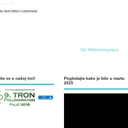
he next time I comment.
740. TRON trening trka
»
ite se o našoj trci!
Pogledajte kako je bilo u martu
2015