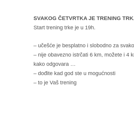
SVAKOG ČETVRTKA JE TRENING TRK
Start trening trke je u 19h.
– učešće je besplatno i slobodno za svakog
– nije obavezno istrčati 6 km, možete i 4 
kako odgovara …
– dođite kad god ste u mogućnosti
– to je Vaš trening