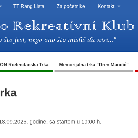
TT Rang Lista
Za početnike
Kontakt
ON Rođendanska Trka
Memorijalna trka “Dren Mandić”
trka
18.09.2025. godine, sa startom u 19:00 h.