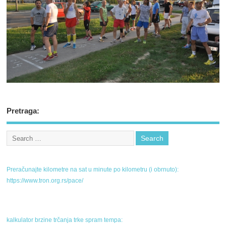
Pretraga:
Preračunajte kilometre na sat u minute po kilometru (i obrnuto):
https://www.tron.org.rs/pace/
kalkulator brzine trčanja trke spram tempa: