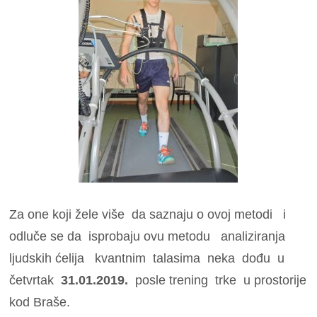
Za one koji žele više da saznaju o ovoj metodi i
odluče se da isprobaju ovu metodu analiziranja
ljudskih ćelija kvantnim talasima neka dođu u
četvrtak
31.01.2019.
posle trening trke u prostorije
kod Braše.