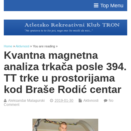
Top Menu
Home
»
Aktivnosti
» You are reading »
Kvantna magnetna
analiza trkača posle 394.
TT trke u prostorijama
kod Braše Rodić centar
Aleksandar Malagurski
2019-01-30
Aktivnosti
No
Comment