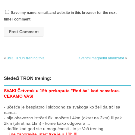
Save my name, email, and website in this browser for the next
time I comment.
«
393. TRON trening trka
Kvantni magnetni analizator
»
Sledeći TRON trening:
SVAKI Četvrtak u 19h prekoputa "Rodića" kod semafora.
ČEKAMO VAS!
- učešće je besplatno i slobodno za svakoga ko želi da trči sa
nama..
- nije obavezno istrčati 6k, možete i 4km (okret na 2km) ili pak
2km (okret na 1km) - kome kako odgovara ...
- dođite kad god ste u mogućnosti - to je Vaš trening!
... i ne zaboravite, start trke je u 19h !!!