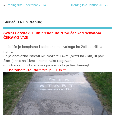
«
Trening trke Decembar 2014
Trening trke Januar 2015
»
Sledeći TRON trening:
SVAKI Četvrtak u 19h prekoputa "Rodića" kod semafora.
ČEKAMO VAS!
- učešće je besplatno i slobodno za svakoga ko želi da trči sa
nama..
- nije obavezno istrčati 6k, možete i 4km (okret na 2km) ili pak
2km (okret na 1km) - kome kako odgovara ...
- dođite kad god ste u mogućnosti - to je Vaš trening!
... i ne zaboravite, start trke je u 19h !!!