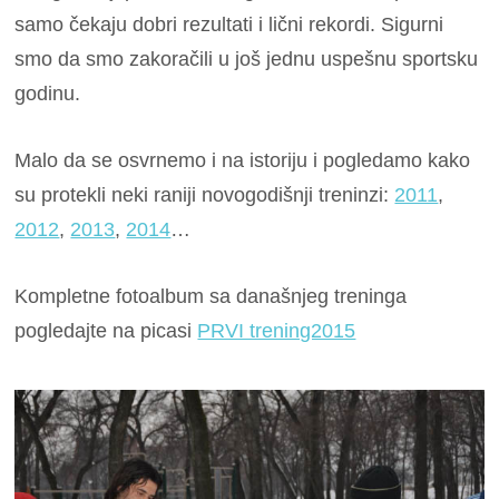
samo čekaju dobri rezultati i lični rekordi. Sigurni
smo da smo zakoračili u još jednu uspešnu sportsku
godinu.
Malo da se osvrnemo i na istoriju i pogledamo kako
su protekli neki raniji novogodišnji treninzi:
2011
,
2012
,
2013
,
2014
…
Kompletne fotoalbum sa današnjeg treninga
pogledajte na picasi
PRVI trening2015