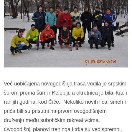
Već uobičajena novogodišnja trasa vodila je srpskim
šorom prema šumi i Kelebiji, a okretnica je bila, kao i
ranijih godina, kod Čiče. Nekoliko novih lica, smeh i
priča bili su prisutni na prvom ovogodišnjem
druženju među subotičkim rekreativcima.
Ovogodišnji planovi treninga i trka su već spremni,