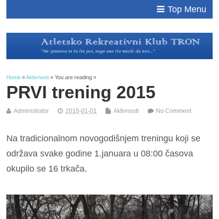
Top Menu
Home
»
Aktivnosti
» You are reading »
PRVI trening 2015
Administrator
2015-01-01
Aktivnosti
No Comment
Na tradicionalnom novogodišnjem treningu koji se
održava svake godine 1.januara u 08:00 časova
okupilo se 16 trkača.