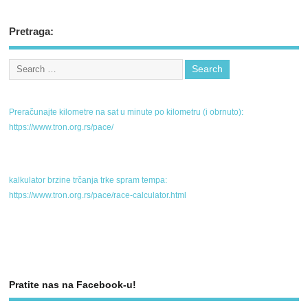
Pretraga:
Preračunajte kilometre na sat u minute po kilometru (i obrnuto):
https://www.tron.org.rs/pace/
kalkulator brzine trčanja trke spram tempa:
https://www.tron.org.rs/pace/race-calculator.html
Pratite nas na Facebook-u!