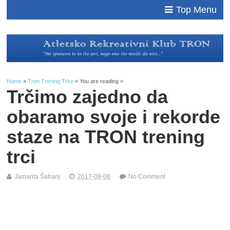
Top Menu
Home
»
Tron Trening Trke
» You are reading »
Trčimo zajedno da
obaramo svoje i rekorde
staze na TRON trening
trci
Jamanta Šafranj
2017-09-06
No Comment