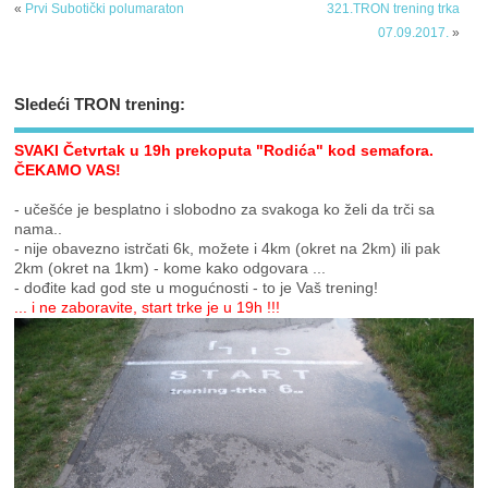
«
Prvi Subotički polumaraton
321.TRON trening trka
07.09.2017.
»
Sledeći TRON trening:
SVAKI Četvrtak u 19h prekoputa "Rodića" kod semafora.
ČEKAMO VAS!
- učešće je besplatno i slobodno za svakoga ko želi da trči sa
nama..
- nije obavezno istrčati 6k, možete i 4km (okret na 2km) ili pak
2km (okret na 1km) - kome kako odgovara ...
- dođite kad god ste u mogućnosti - to je Vaš trening!
... i ne zaboravite, start trke je u 19h !!!