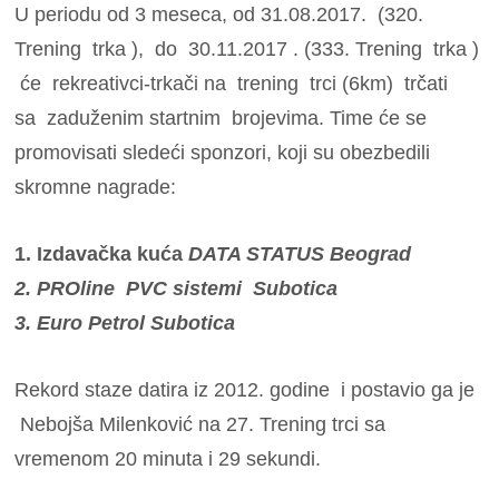
U periodu od 3 meseca, od 31.08.2017. (320.
Trening trka ), do 30.11.2017 . (333. Trening trka )
će rekreativci-trkači na trening trci (6km) trčati
sa zaduženim startnim brojevima. Time će se
promovisati sledeći sponzori, koji su obezbedili
skromne nagrade:
1. Izdavačka kuća
DATA STATUS Beograd
2. PROline PVC sistemi Subotica
3. Euro Petrol Subotica
Rekord staze datira iz 2012. godine i postavio ga je
Nebojša Milenković na 27. Trening trci sa
vremenom 20 minuta i 29 sekundi.