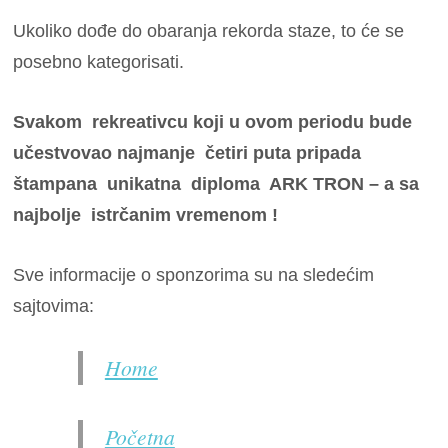
Ukoliko dođe do obaranja rekorda staze, to će se
posebno kategorisati.
Svakom rekreativcu koji u ovom periodu bude
učestvovao najmanje četiri puta pripada
štampana unikatna diploma ARK TRON – a sa
najbolje istrčanim vremenom !
Sve informacije o sponzorima su na sledećim
sajtovima:
Home
Početna