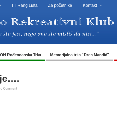
TT Rang Lista
Za početnike
Kontakt
ON Rođendanska Trka
Memorijalna trka “Dren Mandić”
je….
No Comment