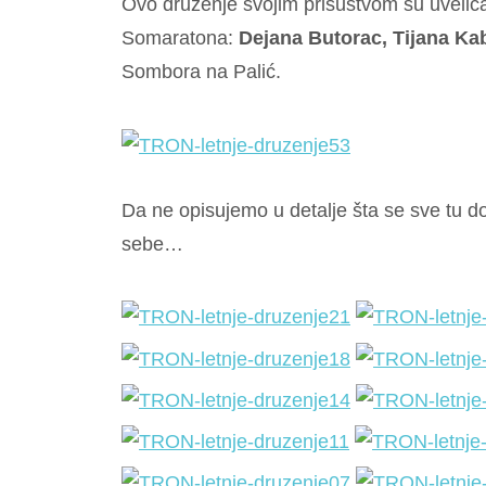
Ovo druženje svojim prisustvom su uveličali 
Somaratona:
Dejana Butorac, Tijana Ka
Sombora na Palić.
Da ne opisujemo u detalje šta se sve tu dog
sebe…