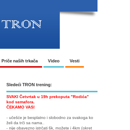
Priče naših trkača
Video
Vesti
Sledeći TRON trening:
SVAKI Četvrtak u 19h prekoputa "Rodića"
kod semafora.
ČEKAMO VAS!
- učešće je besplatno i slobodno za svakoga ko
želi da trči sa nama..
- nije obavezno istrčati 6k, možete i 4km (okret