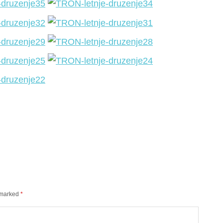
e marked
*