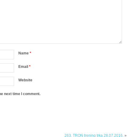
Name
*
Email
*
Website
he next time I comment.
263. TRON trening trka 28.07.2016.
»