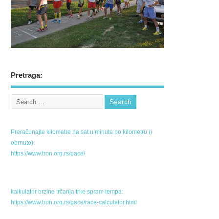
Pretraga:
Preračunajte kilometre na sat u minute po kilometru (i
obrnuto):
https://www.tron.org.rs/pace/
kalkulator brzine trčanja trke spram tempa:
https://www.tron.org.rs/pace/race-calculator.html