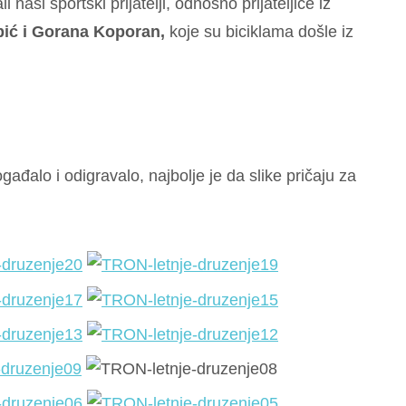
naši sportski prijatelji, odnosno prijateljice iz
bić i Gorana Koporan,
koje su biciklama došle iz
ađalo i odigravalo, najbolje je da slike pričaju za