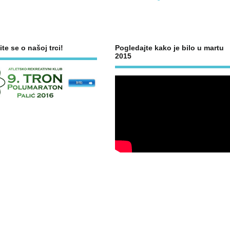
ite se o našoj trci!
Pogledajte kako je bilo u martu
2015