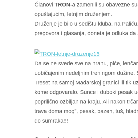
Članovi
TRON
-a zamenili su obavezne su
opuštajućim, letnjim druženjem.
Druženje je bilo u sedištu kluba, na Palić
pregovora i glasanja, doneta je odluka da 
Da se ne svede sve na hranu, piće, lenča
uobičajenim nedeljnim treningom dužine. Sta
Treset na samoj Mađarskoj granici ili tik 
kome odgovaralo. Sunce i duboki pesak učin
poprilično ozbiljan na kraju. Ali nakon trča
trava doma mog”, pesak, bazen, tuš, hladn
do sumraka!!!