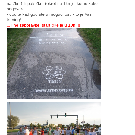
na 2km) ili pak 2km (okret na 1km) - kome kako
odgovara ...
- dođite kad god ste u mogućnosti - to je Vaš
trening!
... i ne zaboravite, start trke je u 19h !!!