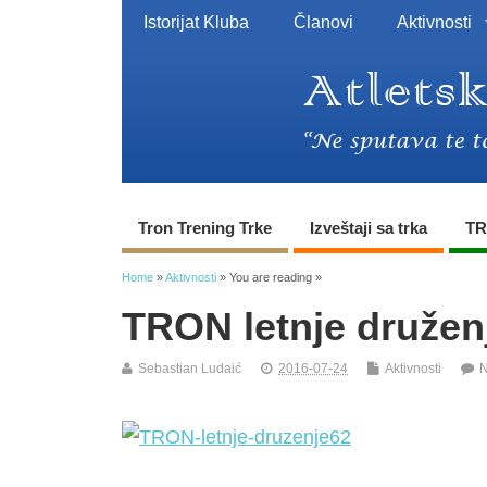
Istorijat Kluba
Članovi
Aktivnosti
Tron Trening Trke
Izveštaji sa trka
TR
Home
»
Aktivnosti
» You are reading »
TRON letnje družen
Sebastian Ludaić
2016-07-24
Aktivnosti