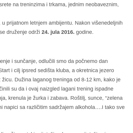
srete na treninzima i trkama, jednim neobaveznim,
u, u prijatnom letnjem ambijentu. Nakon višenedeljnih
se druženje održi
24. jula 2016.
godine.
renje i sunčanje, odlučili smo da počnemo dan
rt i cilj ipsred sedišta kluba, a okretnica jezero
uz žicu. Dužina laganog treninga od 8-12 km, kako je
ili su da i ovaj naizgled lagani trening ispadne
nja, krenula je žurka i zabava. Roštilj, sunce, “zelena
i napici sa različitim sadržajem alkohola….I tako sve