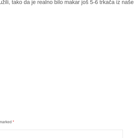
ružili, tako da je realno bilo makar još 5-6 trkača iz naše
e marked
*