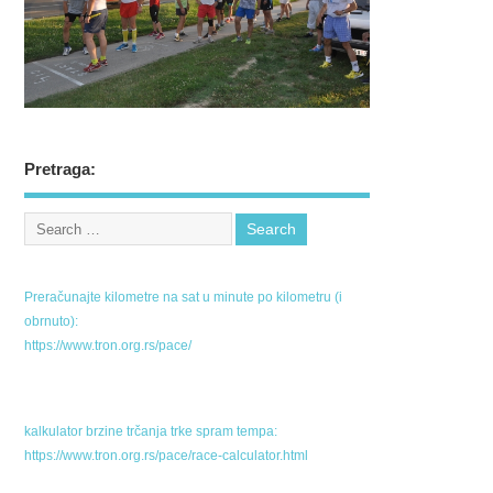
Pretraga:
Preračunajte kilometre na sat u minute po kilometru (i
obrnuto):
https://www.tron.org.rs/pace/
kalkulator brzine trčanja trke spram tempa:
https://www.tron.org.rs/pace/race-calculator.html