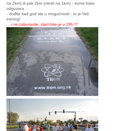
na 2km) ili pak 2km (okret na 1km) - kome kako
odgovara ...
- dođite kad god ste u mogućnosti - to je Vaš
trening!
... i ne zaboravite, start trke je u 19h !!!