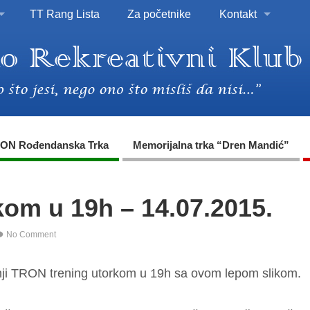
TT Rang Lista
Za početnike
Kontakt
ON Rođendanska Trka
Memorijalna trka “Dren Mandić”
om u 19h – 14.07.2015.
No Comment
nji TRON trening utorkom u 19h sa ovom lepom slikom.