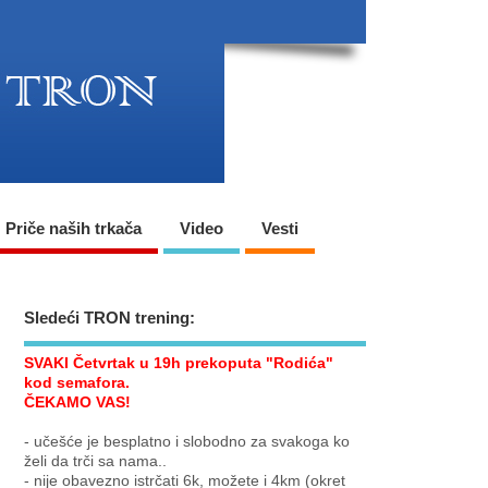
Priče naših trkača
Video
Vesti
Sledeći TRON trening:
SVAKI Četvrtak u 19h prekoputa "Rodića"
kod semafora.
ČEKAMO VAS!
- učešće je besplatno i slobodno za svakoga ko
želi da trči sa nama..
- nije obavezno istrčati 6k, možete i 4km (okret