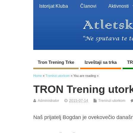
Istorijat Kluba
Članovi
Aktivnosti
Tron Trening Trke
Izveštaji sa trka
TR
Home
»
Treninzi utorkom
» You are reading »
TRON Trening utork
Administrator
2015-07-14
Treninzi utorkom
Naš prijatelj Bogdan je ovekovečio današ