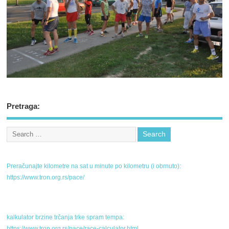
Pretraga:
Preračunajte kilometre na sat u minute po kilometru (i obrnuto):
https://www.tron.org.rs/pace/
kalkulator brzine trčanja trke spram tempa:
https://www.tron.org.rs/pace/race-calculator.html