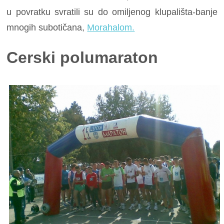
u povratku svratili su do omiljenog klupališta-banje
mnogih subotičana,
Morahalom.
Cerski polumaraton