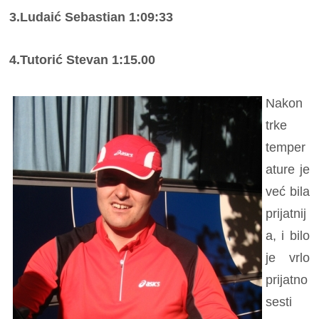
3.Ludaić Sebastian 1:09:33
4.Tutorić Stevan 1:15.00
Nakon
trke
temper
ature je
već bila
prijatnij
a, i bilo
je vrlo
prijatno
sesti