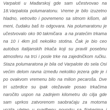
Varpaloti u Mađarskoj gde sam učestvovao na
18.Varpalota polumaratonu. Vreme je bilo izuzetno
hladno, vetrovito i povremeno sa sitnom kišom, ali
meni, čudaku baš to odgovara. Na polumaratonu je
učestvovalo oko 90 takmičara a na pratećim trkama
na 10 i 4km još nekoliko stotina. Čak je bio ceo
autobus italijanskih trkača koji su pravili posebnu
atmosferu na trci i posle trke na zajedničkom ručku.
Staza polumaratona je bila od Varpalote do sela Osi
većim delom ravna između nekoliko jezera gde je i
po ovakvom vremenu bilo na milion pecaroša. Dve
tri uzbrdice su ipak otežavale posao trkačima
naročito uspon na zadnjem kilometru do cilja gde
sam uprkos zatvorenom saobraćaju za motorna
vozila uleteo u svadbenu povorku sa fijakerima i