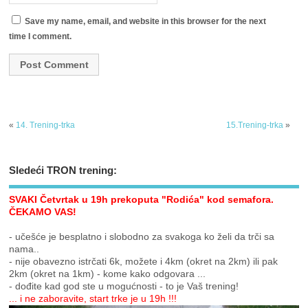
Save my name, email, and website in this browser for the next
time I comment.
«
14. Trening-trka
15.Trening-trka
»
Sledeći TRON trening:
SVAKI Četvrtak u 19h prekoputa "Rodića" kod semafora.
ČEKAMO VAS!
- učešće je besplatno i slobodno za svakoga ko želi da trči sa
nama..
- nije obavezno istrčati 6k, možete i 4km (okret na 2km) ili pak
2km (okret na 1km) - kome kako odgovara ...
- dođite kad god ste u mogućnosti - to je Vaš trening!
... i ne zaboravite, start trke je u 19h !!!