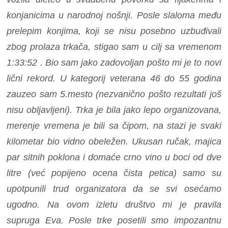
konjanicima u narodnoj nošnji. Posle slaloma među
prelepim konjima, koji se nisu posebno uzbuđivali
zbog prolaza trkača, stigao sam u cilj sa vremenom
1:33:52 . Bio sam jako zadovoljan pošto mi je to novi
lični rekord. U kategorij veterana 46 do 55 godina
zauzeo sam 5.mesto (nezvanično pošto rezultati još
nisu obljavljeni). Trka je bila jako lepo organizovana,
merenje vremena je bili sa čipom, na stazi je svaki
kilometar bio vidno obeležen. Ukusan ručak, majica
par sitnih poklona i domaće crno vino u boci od dve
litre (već popijeno ocena čista petica) samo su
upotpunili trud organizatora da se svi osećamo
ugodno. Na ovom izletu društvo mi je pravila
supruga Eva. Posle trke posetili smo impozantnu