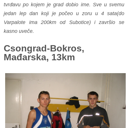
tvrđavu po kojem je grad dobio ime. Sve u svemu
jedan lep dan koji je počeo u zoru u 4 sata(do
Varpalote ima 200km od Subotice) i završio se
kasno uveče.
Csongrad-Bokros,
Mađarska, 13km