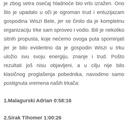
je zbog vetra osećaj hladnoće bio vrlo izražen. Ono
što je upadalo u oči je ogroman trud i entuzijazam
gospodina Wiszi Bele, jer se činilo da je kompletnu
organizaciju trke sam sproveo i vodio. Bili je nekoliko
sitnih propusta, koje nećemo ovoga puta spominjati
jer je bilo evidentno da je gospodin Wiszi u trku
uložio svu svoju energiju, znanje i trud. Pošto
rezultati još nisu objavljeni, a u cilju nije bilo
klasičnog proglašenja pobednika, navodimo samo
postignuta vremena naših trkača:
1.Malagurski Adrian 0:58:16
2.Sirak Tihomer 1:00:26