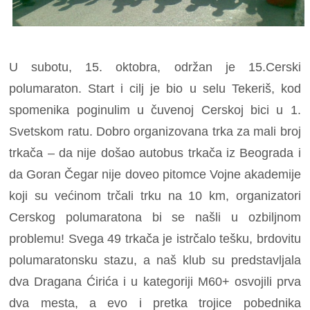
U subotu, 15. oktobra, održan je 15.Cerski
polumaraton. Start i cilj je bio u selu Tekeriš, kod
spomenika poginulim u čuvenoj Cerskoj bici u 1.
Svetskom ratu. Dobro organizovana trka za mali broj
trkača – da nije došao autobus trkača iz Beograda i
da Goran Čegar nije doveo pitomce Vojne akademije
koji su većinom trčali trku na 10 km, organizatori
Cerskog polumaratona bi se našli u ozbiljnom
problemu! Svega 49 trkača je istrčalo tešku, brdovitu
polumaratonsku stazu, a naš klub su predstavljala
dva Dragana Ćirića i u kategoriji M60+ osvojili prva
dva mesta, a evo i pretka trojice pobednika