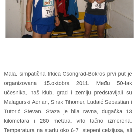
Mala, simpatična trkica Csongrad-Bokros prvi put je
organizovana 15.oktobra 2011. Među 50-tak
učesnika, naš klub, grad i zemlju predstavljali su
Malagurski Adrian, Sirak Tihomer, Ludaić Sebastian i
Tutorić Stevan. Staza je bila ravna, dugačka 13
kilometara i 280 metara, vrlo tačno izmerena.
Temperatura na startu oko 6-7 stepeni celzijusa, ali