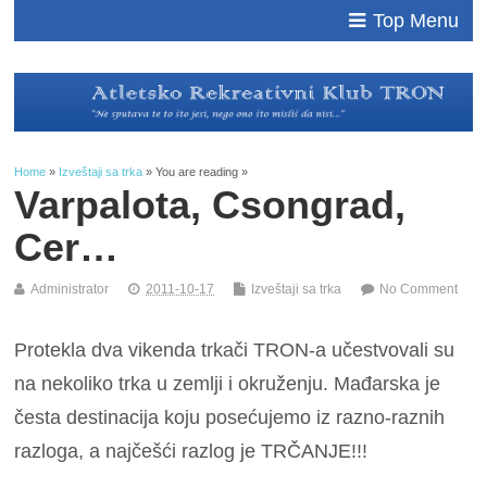
Top Menu
Home
»
Izveštaji sa trka
» You are reading »
Varpalota, Csongrad,
Cer…
Administrator
2011-10-17
Izveštaji sa trka
No Comment
Protekla dva vikenda trkači TRON-a učestvovali su
na nekoliko trka u zemlji i okruženju. Mađarska je
česta destinacija koju posećujemo iz razno-raznih
razloga, a najčešći razlog je TRČANJE!!!