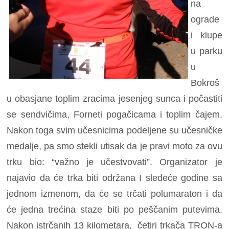
na
ograde
i klupe
u parku
u
Bokroš
u obasjane toplim zracima jesenjeg sunca i počastiti
se sendvičima, Forneti pogačicama i toplim čajem.
Nakon toga svim učesnicima podeljene su učesničke
medalje, pa smo stekli utisak da je pravi moto za ovu
trku bio: “važno je učestvovati”. Organizator je
najavio da će trka biti održana I sledeće godine sa
jednom izmenom, da će se trčati polumaraton i da
će jedna trećina staze biti po peščanim putevima.
Nakon istrčanih 13 kilometara, četiri trkača TRON-a