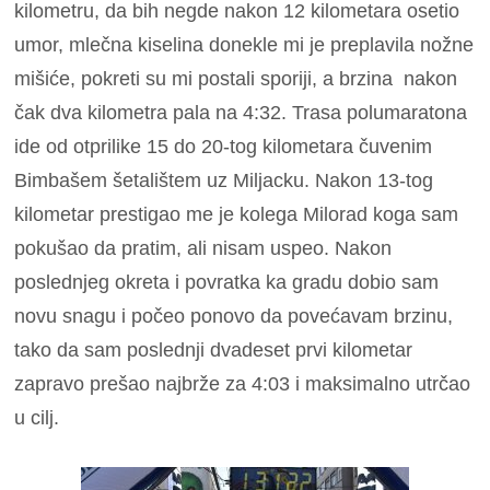
kilometru, da bih negde nakon 12 kilometara osetio
umor, mlečna kiselina donekle mi je preplavila nožne
mišiće, pokreti su mi postali sporiji, a brzina nakon
čak dva kilometra pala na 4:32. Trasa polumaratona
ide od otprilike 15 do 20-tog kilometara čuvenim
Bimbašem šetalištem uz Miljacku. Nakon 13-tog
kilometar prestigao me je kolega Milorad koga sam
pokušao da pratim, ali nisam uspeo. Nakon
poslednjeg okreta i povratka ka gradu dobio sam
novu snagu i počeo ponovo da povećavam brzinu,
tako da sam poslednji dvadeset prvi kilometar
zapravo prešao najbrže za 4:03 i maksimalno utrčao
u cilj.