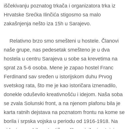
iščekivanju poznatog trkača i organizatora trka iz
Hrvatske Srećka Ilinčića stigosmo sa malo
zakašnjenja nešto iza 15h u Sarajevo.
Relativno brzo smo smešteni u hostele. Članovi
naše grupe, nas pedesetak smešteno je u dva
hostela u centru Sarajeva u sobe sa krevetima na
sprat za 5-6 osoba. Mene je zapao hostel Franc
Ferdinand sav sređen u istorijskom duhu Prvog
svetskog rata, što me je kao istoričara iznenadilo,
donekle oduševilo kreativnošću i idejom. Naša soba
se zvala Solunski front, a na njenom plafonu bila je
karta ratnih dejstava na poznatom frontu na kome se
borila i srpska vojska u periodu od 1916-1918. Na