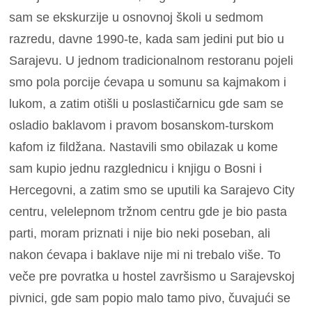
sam se ekskurzije u osnovnoj školi u sedmom
razredu, davne 1990-te, kada sam jedini put bio u
Sarajevu. U jednom tradicionalnom restoranu pojeli
smo pola porcije ćevapa u somunu sa kajmakom i
lukom, a zatim otišli u poslastičarnicu gde sam se
osladio baklavom i pravom bosanskom-turskom
kafom iz fildžana. Nastavili smo obilazak u kome
sam kupio jednu razglednicu i knjigu o Bosni i
Hercegovni, a zatim smo se uputili ka Sarajevo City
centru, velelepnom tržnom centru gde je bio pasta
parti, moram priznati i nije bio neki poseban, ali
nakon ćevapa i baklave nije mi ni trebalo više. To
veče pre povratka u hostel završismo u Sarajevskoj
pivnici, gde sam popio malo tamo pivo, čuvajući se