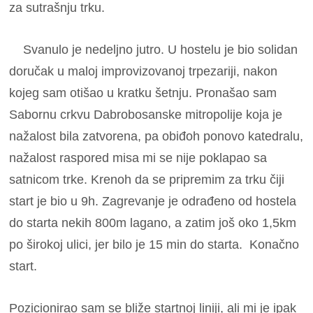
za sutrašnju trku.
Svanulo je nedeljno jutro. U hostelu je bio solidan
doručak u maloj improvizovanoj trpezariji, nakon
kojeg sam otišao u kratku šetnju. Pronašao sam
Sabornu crkvu Dabrobosanske mitropolije koja je
nažalost bila zatvorena, pa obiđoh ponovo katedralu,
nažalost raspored misa mi se nije poklapao sa
satnicom trke. Krenoh da se pripremim za trku čiji
start je bio u 9h. Zagrevanje je odrađeno od hostela
do starta nekih 800m lagano, a zatim još oko 1,5km
po širokoj ulici, jer bilo je 15 min do starta. Konačno
start.
Pozicionirao sam se bliže startnoj liniji, ali mi je ipak