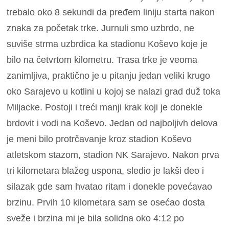
trebalo oko 8 sekundi da pređem liniju starta nakon
znaka za početak trke. Jurnuli smo uzbrdo, ne
suviše strma uzbrdica ka stadionu Koševo koje je
bilo na četvrtom kilometru. Trasa trke je veoma
zanimljiva, praktično je u pitanju jedan veliki krugo
oko Sarajevo u kotlini u kojoj se nalazi grad duž toka
Miljacke. Postoji i treći manji krak koji je donekle
brdovit i vodi na Koševo. Jedan od najboljivh delova
je meni bilo protrčavanje kroz stadion Koševo
atletskom stazom, stadion NK Sarajevo. Nakon prva
tri kilometara blažeg uspona, sledio je lakši deo i
silazak gde sam hvatao ritam i donekle povećavao
brzinu. Prvih 10 kilometara sam se osećao dosta
sveže i brzina mi je bila solidna oko 4:12 po