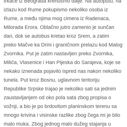
trkače iz Beograda krenusmo dalje. Na autoputu, na
izlazu kod Rume pokupismo nekoliko osoba iz
Rume, a među njima mog cimera iz Radenaca,
Milorada Erora. Oblačno jutro zamenio je sunčan
dan, dok se autobus kretao kroz Srem, a zatim
preko Mačve ka Drini i graničnom prelazu kod Malog
Zvornika. Put je zatim nastavljen preko Zvornika,
Milića, Vlasenice i Han Pijeska do Sarajeva, koje se
nekako iznenada pojavilo ispred nas nakon nekoliko
tunela. Put kroz Bosnu, uglavnom teritoriju
Republike Srpske trajao je nekoliko sati sa jednim
zaustavljanjem od oko pola sata zbog propisa o
vožnji, a bio je po brdovitom planinskom terenu sa
mnogo krivina i visinske razlike zbog čega mi je bilo
malo muka. Zbog jednog malo dužeg stajanja u