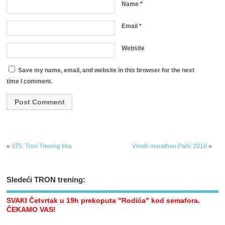
Name
*
Email
*
Website
Save my name, email, and website in this browser for the next
time I comment.
«
375. Tron Trening trka
Vinski marathon Palić 2018
»
Sledeći TRON trening:
SVAKI Četvrtak u 19h prekoputa "Rodića" kod semafora.
ČEKAMO VAS!