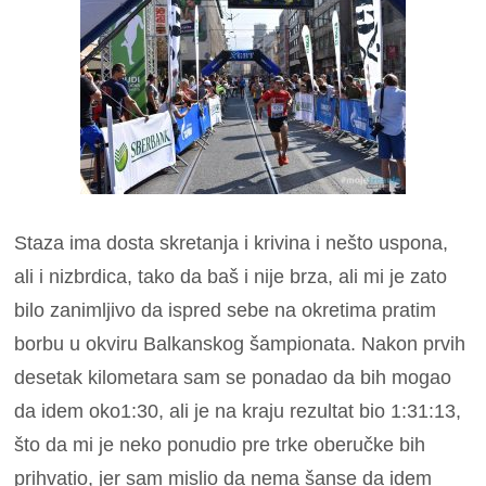
Staza ima dosta skretanja i krivina i nešto uspona,
ali i nizbrdica, tako da baš i nije brza, ali mi je zato
bilo zanimljivo da ispred sebe na okretima pratim
borbu u okviru Balkanskog šampionata. Nakon prvih
desetak kilometara sam se ponadao da bih mogao
da idem oko1:30, ali je na kraju rezultat bio 1:31:13,
što da mi je neko ponudio pre trke oberučke bih
prihvatio, jer sam mislio da nema šanse da idem