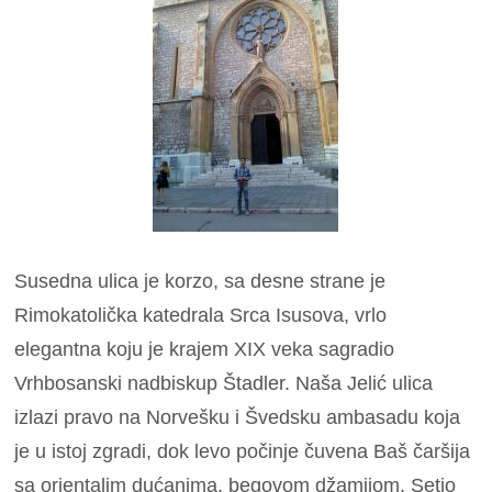
Susedna ulica je korzo, sa desne strane je
Rimokatolička katedrala Srca Isusova, vrlo
elegantna koju je krajem XIX veka sagradio
Vrhbosanski nadbiskup Štadler. Naša Jelić ulica
izlazi pravo na Norvešku i Švedsku ambasadu koja
je u istoj zgradi, dok levo počinje čuvena Baš čaršija
sa orjentalim dućanima, begovom džamijom. Setio