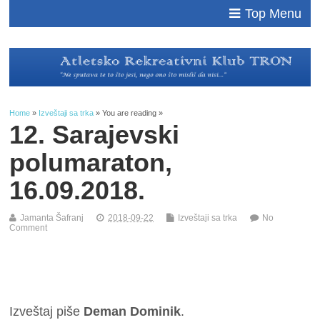
Top Menu
Home
»
Izveštaji sa trka
» You are reading »
12. Sarajevski
polumaraton,
16.09.2018.
Jamanta Šafranj
2018-09-22
Izveštaji sa trka
No
Comment
Izveštaj piše
Deman Dominik
.