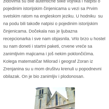
zidovima su bile autentične slike vojnika i natpisi o
pojedinim istorijskim činjenicama u vezi sa Prvim
svetskim ratom na engleskom jeziku. U hodniku su
na podu bili takođe natpisi o pojedinim istorijskim
činjenicama. Dočekala nas je ljubazna
recepcionarka i sve nam objasnila. Vrlo brzo u hostel
su nam doneti i startni paketi, crvene vreće sa
zanimljivim majicama i još nekim poklončićima.
Kolega matematičar Milorad i geograf Zoran iz
Zrenjanina su u mom društvu krenuli u popodnevni
obilazak. On je bio zanimljiv i plodonosan.