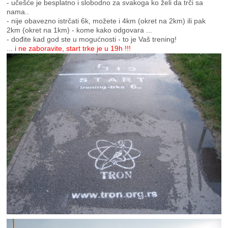
- učešće je besplatno i slobodno za svakoga ko želi da trči sa
nama..
- nije obavezno istrčati 6k, možete i 4km (okret na 2km) ili pak
2km (okret na 1km) - kome kako odgovara ...
- dođite kad god ste u mogućnosti - to je Vaš trening!
... i ne zaboravite, start trke je u 19h !!!