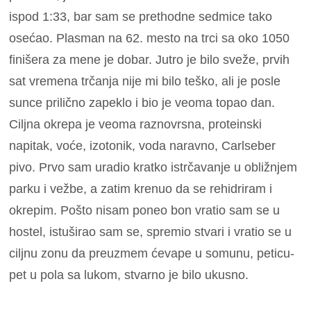
ispod 1:33, bar sam se prethodne sedmice tako
osećao. Plasman na 62. mesto na trci sa oko 1050
finišera za mene je dobar. Jutro je bilo sveže, prvih
sat vremena trčanja nije mi bilo teško, ali je posle
sunce prilično zapeklo i bio je veoma topao dan.
Ciljna okrepa je veoma raznovrsna, proteinski
napitak, voće, izotonik, voda naravno, Carlseber
pivo. Prvo sam uradio kratko istrčavanje u obližnjem
parku i vežbe, a zatim krenuo da se rehidriram i
okrepim. Pošto nisam poneo bon vratio sam se u
hostel, istuširao sam se, spremio stvari i vratio se u
ciljnu zonu da preuzmem ćevape u somunu, peticu-
pet u pola sa lukom, stvarno je bilo ukusno.