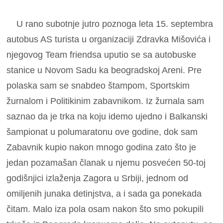
U rano subotnje jutro poznoga leta 15. septembra
autobus AS turista u organizaciji Zdravka Mišovića i
njegovog Team friendsa uputio se sa autobuske
stanice u Novom Sadu ka beogradskoj Areni. Pre
polaska sam se snabdeo štampom, Sportskim
žurnalom i Politikinim zabavnikom. Iz žurnala sam
saznao da je trka na koju idemo ujedno i Balkanski
šampionat u polumaratonu ove godine, dok sam
Zabavnik kupio nakon mnogo godina zato što je
jedan pozamašan članak u njemu posvećen 50-toj
godišnjici izlaženja Zagora u Srbiji, jednom od
omiljenih junaka detinjstva, a i sada ga ponekada
čitam. Malo iza pola osam nakon što smo pokupili