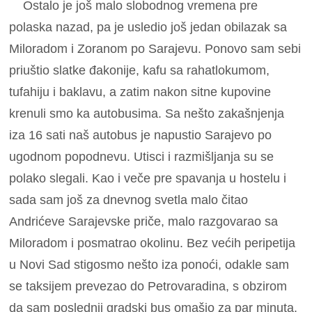
Ostalo je još malo slobodnog vremena pre
polaska nazad, pa je usledio još jedan obilazak sa
Miloradom i Zoranom po Sarajevu. Ponovo sam sebi
priuštio slatke đakonije, kafu sa rahatlokumom,
tufahiju i baklavu, a zatim nakon sitne kupovine
krenuli smo ka autobusima. Sa nešto zakašnjenja
iza 16 sati naš autobus je napustio Sarajevo po
ugodnom popodnevu. Utisci i razmišljanja su se
polako slegali. Kao i veče pre spavanja u hostelu i
sada sam još za dnevnog svetla malo čitao
Andrićeve Sarajevske priče, malo razgovarao sa
Miloradom i posmatrao okolinu. Bez većih peripetija
u Novi Sad stigosmo nešto iza ponoći, odakle sam
se taksijem prevezao do Petrovaradina, s obzirom
da sam poslednji gradski bus omašio za par minuta.