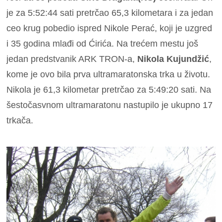
je za 5:52:44 sati pretrčao 65,3 kilometara i za jedan
ceo krug pobedio ispred Nikole Perać, koji je uzgred
i 35 godina mlađi od Ćirića. Na trećem mestu još
jedan predstvanik ARK TRON-a,
Nikola Kujundžić
,
kome je ovo bila prva ultramaratonska trka u životu.
Nikola je 61,3 kilometar pretrčao za 5:49:20 sati. Na
šestočasvnom ultramaratonu nastupilo je ukupno 17
trkača.