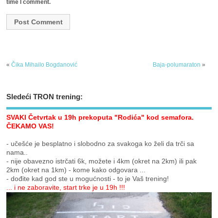
time I comment.
«
Čika Mihailo Bogdanović
Baja-polumaraton
»
Sledeći TRON trening:
SVAKI Četvrtak u 19h prekoputa "Rodića" kod semafora.
ČEKAMO VAS!
- učešće je besplatno i slobodno za svakoga ko želi da trči sa
nama..
- nije obavezno istrčati 6k, možete i 4km (okret na 2km) ili pak
2km (okret na 1km) - kome kako odgovara ...
- dođite kad god ste u mogućnosti - to je Vaš trening!
... i ne zaboravite, start trke je u 19h !!!