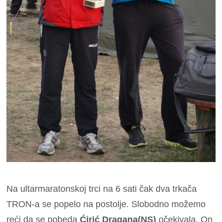
Na ultarmaratonskoj trci na 6 sati čak dva trkača
TRON-a se popelo na postolje. Slobodno možemo
reći da se pobeda
Ćirić Dragana(NS)
očekivala. On