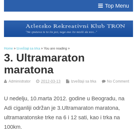
Top Menu
Home
»
Izveštaji sa trka
» You are reading »
3. Ultramaraton
maratona
Administrator
2012-03-13
Izveštaji sa trka
No Comment
U nedelju, 10.marta 2012. godine u Beogradu, na
Adi ciganliji održan je 3.Ultramaraton maratona,
ultramaratonske trke na 6 i 12 sati, kao i trka na
100km.