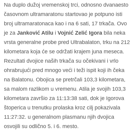
Na duplo dužoj vremenskoj trci, odnosno dvanaesto
časovnom ultramaratonu startovao je potpuno isti
broj ultramaratonaca kao i na 6 sati, 17 trkača. Ovo
je za
Janković Atilu
i
Vojnić Zelić Igora
bila neka
vrsta generalne probe pred Ultrabalaton, trku na 212
kilometara koja će se održati krajem juna meseca.
Rezultati dvojice naših trkača su očekivani i vrlo
ohrabrujući pred mnogo veći i teži ispit koji ih čeka
na Balatonu. Obojica se pretrčali 103,3 kilometara,
sa malom razlikom u vremenu. Atila je svojih 103,3
kilometara završio za 11:13:38 sati, dok je Igorova
štoperica u trenutku prolaska kroz cilj pokazivala
11:27:32. u generalnom plasmanu njih dvojica
osvojili su odlično 5. i 6. mesto.