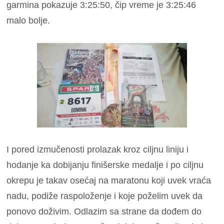
garmina pokazuje 3:25:50, čip vreme je 3:25:46
malo bolje.
I pored izmučenosti prolazak kroz ciljnu liniju i
hodanje ka dobijanju finišerske medalje i po ciljnu
okrepu je takav osećaj na maratonu koji uvek vraća
nadu, podiže raspoloženje i koje poželim uvek da
ponovo doživim. Odlazim sa strane da dođem do