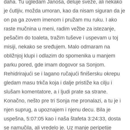
daha. Tu ugledam Janoša, deluje sveže, ali nekako
je ćutljiv, možda umoran, kao da nisam siguran da je
on pa ga zovem imenom i pružam mu ruku. I ako
raste mučnina u meni, radim vežbe za istezanje,
pešačim do toaleta, tražim tuševe i uspevam u toj
misiji, nekako se sređujem. Malo odmaram na
obližnjoj klupi i odlazim do spomenika u manjem
parku pored, gde imam dogovor sa Sonjom.
Rehidrirajući se i lagano ručajući finišersku okrepu
gledam masu trkča koja i dalje pristiže ka cilju i
slušam komentatore, a i ljudi prate sa strane.
Konačno, nešto pre tri Sonja me pronalazi, a tu je i
njen suprug, a upoznajem i njenu decu. Bila je
uspešna, 5:07:05 kao i naša štafeta 3:24:33, dosta
se namučila, ali vredelo je. Uz manje peripetije