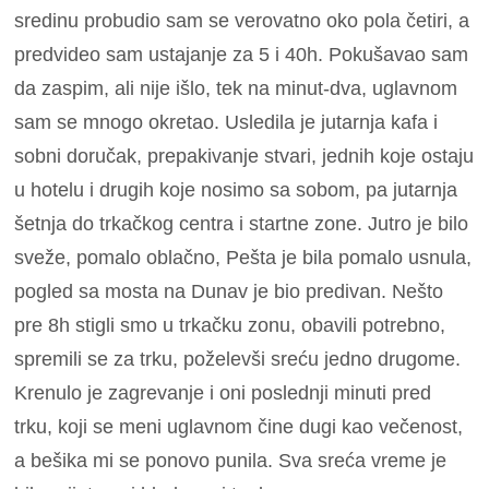
sredinu probudio sam se verovatno oko pola četiri, a
predvideo sam ustajanje za 5 i 40h. Pokušavao sam
da zaspim, ali nije išlo, tek na minut-dva, uglavnom
sam se mnogo okretao. Usledila je jutarnja kafa i
sobni doručak, prepakivanje stvari, jednih koje ostaju
u hotelu i drugih koje nosimo sa sobom, pa jutarnja
šetnja do trkačkog centra i startne zone. Jutro je bilo
sveže, pomalo oblačno, Pešta je bila pomalo usnula,
pogled sa mosta na Dunav je bio predivan. Nešto
pre 8h stigli smo u trkačku zonu, obavili potrebno,
spremili se za trku, poželevši sreću jedno drugome.
Krenulo je zagrevanje i oni poslednji minuti pred
trku, koji se meni uglavnom čine dugi kao večenost,
a bešika mi se ponovo punila. Sva sreća vreme je