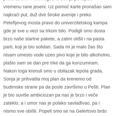
vremenu rane jeseni. Uz pomoć karte pronašao sam
najkraći put, duž dve široke avenije i preko
Petefijevog mosta pravo do univerzitetskog kampa
gde je sve u vezi sa trkom bilo. Podigli smo dosta
brzo naše startne pakete, a zatim otišli i na pasta
parti, koji je bio solidan. Sada mi je malo žao što
nisam umesto vode uzeo pivo koje je bilo alkoholno,
plašio sam se dan pre trke da ga konzumiram.
Nakon toga krenuli smo u obilazak lepota grada.
Sonja je prihvatila moj plan da krenemo od
budimske strane pa da posle završimo u Pešti. Plan
je bio suviše ambiciozan pa nas je brzo i veče
zateklo, a i umor nas je polako savlađivao, pa i
nismo sve obišli. Popeli smo se na Gelertovo brdo