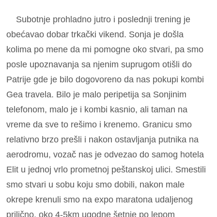
Subotnje prohladno jutro i poslednji trening je
obećavao dobar trkački vikend. Sonja je došla
kolima po mene da mi pomogne oko stvari, pa smo
posle upoznavanja sa njenim suprugom otišli do
Patrije gde je bilo dogovoreno da nas pokupi kombi
Gea travela. Bilo je malo peripetija sa Sonjinim
telefonom, malo je i kombi kasnio, ali taman na
vreme da sve to rešimo i krenemo. Granicu smo
relativno brzo prešli i nakon ostavljanja putnika na
aerodromu, vozač nas je odvezao do samog hotela
Elit u jednoj vrlo prometnoj peštanskoj ulici. Smestili
smo stvari u sobu koju smo dobili, nakon male
okrepe krenuli smo na expo maratona udaljenog
prilično, oko 4-5km ugodne šetnje po lepom