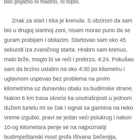
bilo prijatno ni hladno, ni toplo.
Znak za start i trka je krenula. S obzirom da sam
bio u drugoj startnoj zoni, nisam morao puno da se
guram probijam i obilazim. Startovao sam oko 45
sekundi iza zvaničnog starta. Hrabro sam krenuo,
malo brže, moglo bi se reći i prebrzo, 4:24. Pokušao
sam da brzinu ustalim na oko 4:30 po kilometru i
uglavnom uspevao bez problema na prvim
kilometrima uz dunavsku obalu sa budimske strane.
Nakon 6 km trasa skreće ka unutrašnjosti u jednom
dužem tunelu mi se čak i signal sa garmina na neko
vreme izgubio, pravi se jedan veći polukrug i nakon
10-og kilometara penje se na najpoznatiji
budimpeštanski most grofa Ištvana Sečenjija,