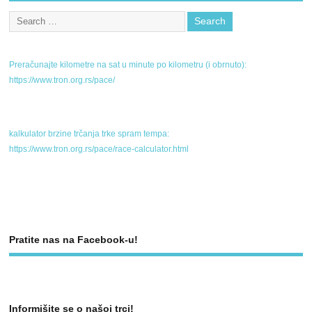
Preračunajte kilometre na sat u minute po kilometru (i obrnuto):
https://www.tron.org.rs/pace/
kalkulator brzine trčanja trke spram tempa:
https://www.tron.org.rs/pace/race-calculator.html
Pratite nas na Facebook-u!
Informišite se o našoj trci!