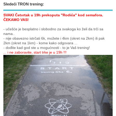
Sledeći TRON trening:
SVAKI Četvrtak u 19h prekoputa "Rodića" kod semafora.
ČEKAMO VAS!
- učešće je besplatno i slobodno za svakoga ko želi da trči sa
nama..
- nije obavezno istrčati 6k, možete i 4km (okret na 2km) ili pak
2km (okret na 1km) - kome kako odgovara ...
- dođite kad god ste u mogućnosti - to je Vaš trening!
... i ne zaboravite, start trke je u 19h !!!