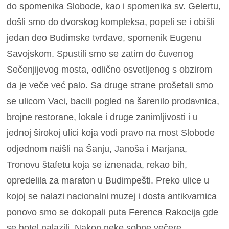
do spomenika Slobode, kao i spomenika sv. Gelertu,
došli smo do dvorskog kompleksa, popeli se i obišli
jedan deo Budimske tvrđave, spomenik Eugenu
Savojskom. Spustili smo se zatim do čuvenog
Sečenjijevog mosta, odlično osvetljenog s obzirom
da je veče već palo. Sa druge strane prošetali smo
se ulicom Vaci, bacili pogled na šarenilo prodavnica,
brojne restorane, lokale i druge zanimljivosti i u
jednoj širokoj ulici koja vodi pravo na most Slobode
odjednom naišli na Šanju, Janoša i Marjana,
Tronovu štafetu koja se iznenada, rekao bih,
opredelila za maraton u Budimpešti. Preko ulice u
kojoj se nalazi nacionalni muzej i dosta antikvarnica
ponovo smo se dokopali puta Ferenca Rakocija gde
se hotel nalazili. Nakon neke sobne večere