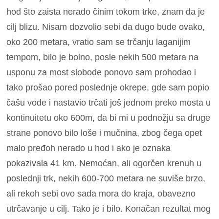
hod što zaista nerado činim tokom trke, znam da je
cilj blizu. Nisam dozvolio sebi da dugo bude ovako,
oko 200 metara, vratio sam se trčanju laganijim
tempom, bilo je bolno, posle nekih 500 metara na
usponu za most slobode ponovo sam prohodao i
tako prošao pored poslednje okrepe, gde sam popio
čašu vode i nastavio trčati još jednom preko mosta u
kontinuitetu oko 600m, da bi mi u podnožju sa druge
strane ponovo bilo loše i mučnina, zbog čega opet
malo pređoh nerado u hod i ako je oznaka
pokazivala 41 km. Nemoćan, ali ogorčen krenuh u
poslednji trk, nekih 600-700 metara ne suviše brzo,
ali rekoh sebi ovo sada mora do kraja, obavezno
utrčavanje u cilj. Tako je i bilo. Konačan rezultat mog