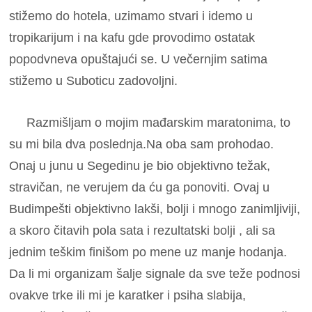
stižemo do hotela, uzimamo stvari i idemo u
tropikarijum i na kafu gde provodimo ostatak
popodvneva opuštajući se. U večernjim satima
stižemo u Suboticu zadovoljni.
Razmišljam o mojim mađarskim maratonima, to
su mi bila dva poslednja.Na oba sam prohodao.
Onaj u junu u Segedinu je bio objektivno težak,
stravičan, ne verujem da ću ga ponoviti. Ovaj u
Budimpešti objektivno lakši, bolji i mnogo zanimljiviji,
a skoro čitavih pola sata i rezultatski bolji , ali sa
jednim teškim finišom po mene uz manje hodanja.
Da li mi organizam šalje signale da sve teže podnosi
ovakve trke ili mi je karatker i psiha slabija,