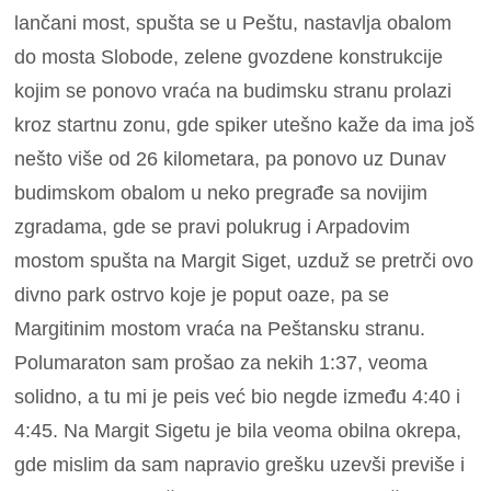
lančani most, spušta se u Peštu, nastavlja obalom
do mosta Slobode, zelene gvozdene konstrukcije
kojim se ponovo vraća na budimsku stranu prolazi
kroz startnu zonu, gde spiker utešno kaže da ima još
nešto više od 26 kilometara, pa ponovo uz Dunav
budimskom obalom u neko pregrađe sa novijim
zgradama, gde se pravi polukrug i Arpadovim
mostom spušta na Margit Siget, uzduž se pretrči ovo
divno park ostrvo koje je poput oaze, pa se
Margitinim mostom vraća na Peštansku stranu.
Polumaraton sam prošao za nekih 1:37, veoma
solidno, a tu mi je peis već bio negde između 4:40 i
4:45. Na Margit Sigetu je bila veoma obilna okrepa,
gde mislim da sam napravio grešku uzevši previše i