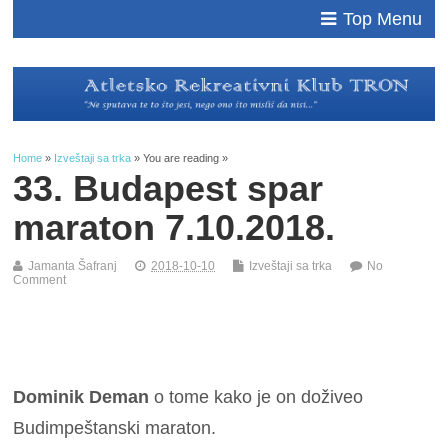
Top Menu
Home
»
Izveštaji sa trka
» You are reading »
33. Budapest spar
maraton 7.10.2018.
Jamanta Šafranj
2018-10-10
Izveštaji sa trka
No
Comment
Dominik Deman
o tome kako je on doživeo
Budimpeštanski maraton.