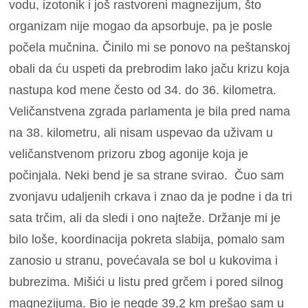
vodu, izotonik i još rastvoreni magnezijum, što
organizam nije mogao da apsorbuje, pa je posle
počela mučnina. Činilo mi se ponovo na peštanskoj
obali da ću uspeti da prebrodim lako jaču krizu koja
nastupa kod mene često od 34. do 36. kilometra.
Veličanstvena zgrada parlamenta je bila pred nama
na 38. kilometru, ali nisam uspevao da uživam u
veličanstvenom prizoru zbog agonije koja je
počinjala. Neki bend je sa strane svirao. Čuo sam
zvonjavu udaljenih crkava i znao da je podne i da tri
sata trčim, ali da sledi i ono najteže. Držanje mi je
bilo loše, koordinacija pokreta slabija, pomalo sam
zanosio u stranu, povećavala se bol u kukovima i
bubrezima. Mišići u listu pred grčem i pored silnog
magnezijuma. Bio je negde 39,2 km prešao sam u