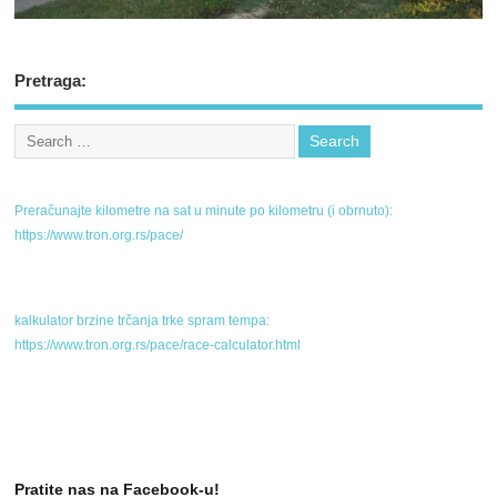
Pretraga:
Preračunajte kilometre na sat u minute po kilometru (i obrnuto):
https://www.tron.org.rs/pace/
kalkulator brzine trčanja trke spram tempa:
https://www.tron.org.rs/pace/race-calculator.html
Pratite nas na Facebook-u!