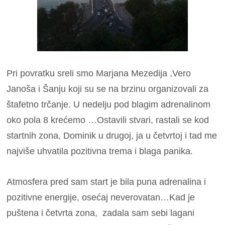
Pri povratku sreli smo Marjana Mezedija ,Vero
Janoša i Šanju koji su se na brzinu organizovali za
štafetno trčanje. U nedelju pod blagim adrenalinom
oko pola 8 krećemo …Ostavili stvari, rastali se kod
startnih zona, Dominik u drugoj, ja u četvrtoj i tad me
najviše uhvatila pozitivna trema i blaga panika.
Atmosfera pred sam start je bila puna adrenalina i
pozitivne energije, osećaj neverovatan…Kad je
puštena i četvrta zona, zadala sam sebi lagani