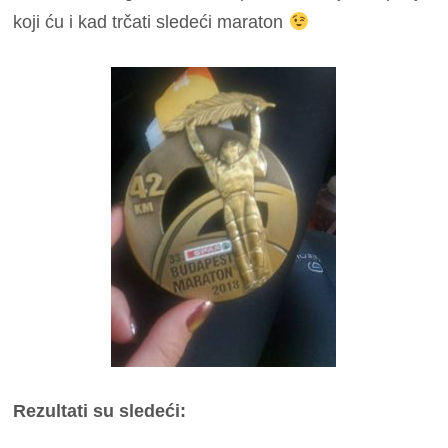
koji ću i kad trčati sledeći maraton
Rezultati su sledeći: