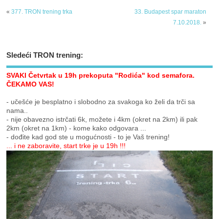
«
377. TRON trening trka
33. Budapest spar maraton
7.10.2018.
»
Sledeći TRON trening:
SVAKI Četvrtak u 19h prekoputa "Rodića" kod semafora.
ČEKAMO VAS!
- učešće je besplatno i slobodno za svakoga ko želi da trči sa
nama..
- nije obavezno istrčati 6k, možete i 4km (okret na 2km) ili pak
2km (okret na 1km) - kome kako odgovara ...
- dođite kad god ste u mogućnosti - to je Vaš trening!
... i ne zaboravite, start trke je u 19h !!!