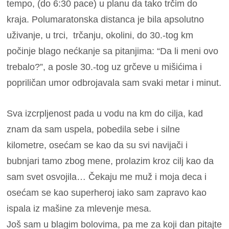
tempo, (do 6:30 pace) u planu da tako trčim do
kraja. Polumaratonska distanca je bila apsolutno
uživanje, u trci, trčanju, okolini, do 30.-tog km
počinje blago nećkanje sa pitanjima: “Da li meni ovo
trebalo?”, a posle 30.-tog uz grčeve u mišićima i
popriličan umor odbrojavala sam svaki metar i minut.
Sva izcrpljenost pada u vodu na km do cilja, kad
znam da sam uspela, pobedila sebe i silne
kilometre, osećam se kao da su svi navijači i
bubnjari tamo zbog mene, prolazim kroz cilj kao da
sam svet osvojila… Čekaju me muž i moja deca i
osećam se kao superheroj iako sam zapravo kao
ispala iz mašine za mlevenje mesa.
Još sam u blagim bolovima, pa me za koji dan pitajte