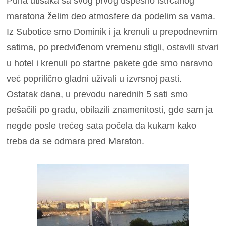
Puna utisaka sa svog prvog uspešno istrčanog
maratona želim deo atmosfere da podelim sa vama.
Iz Subotice smo Dominik i ja krenuli u prepodnevnim
satima, po predviđenom vremenu stigli, ostavili stvari
u hotel i krenuli po startne pakete gde smo naravno
već poprilično gladni uživali u izvrsnoj pasti.
Ostatak dana, u prevodu narednih 5 sati smo
pešačili po gradu, obilazili znamenitosti, gde sam ja
negde posle trećeg sata počela da kukam kako
treba da se odmara pred Maraton.