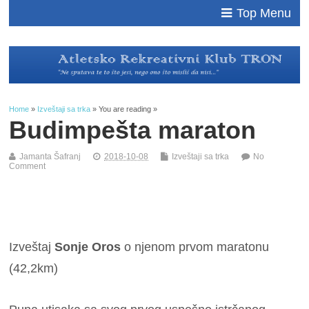
Top Menu
Home
»
Izveštaji sa trka
» You are reading »
Budimpešta maraton
Jamanta Šafranj
2018-10-08
Izveštaji sa trka
No
Comment
Izveštaj
Sonje Oros
o njenom prvom maratonu
(42,2km)