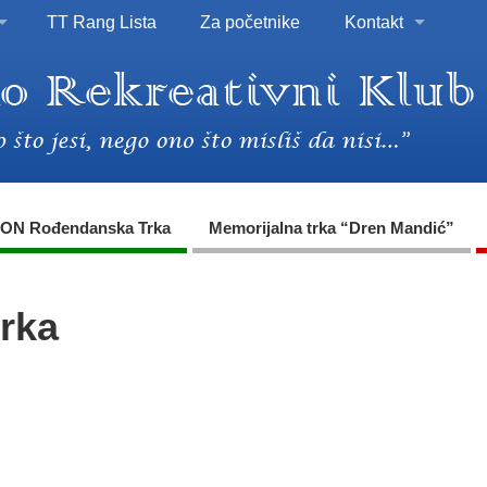
TT Rang Lista
Za početnike
Kontakt
ON Rođendanska Trka
Memorijalna trka “Dren Mandić”
trka