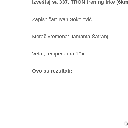
Izveštaj sa 337. TRON trening trke (6km
Zapisničar: Ivan Sokolović
Merač vremena: Jamanta Šafranj
Vetar, temperatura 10◦c
Ovo su rezultati: