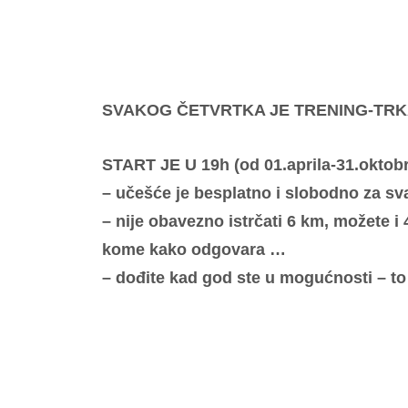
SVAKOG ČETVRTKA JE TRENING-TRK
START JE U 19h (od 01.aprila-31.oktob
– učešće je besplatno i slobodno za sva
– nije obavezno istrčati 6 km, možete i 
kome kako odgovara …
– dođite kad god ste u mogućnosti – to 