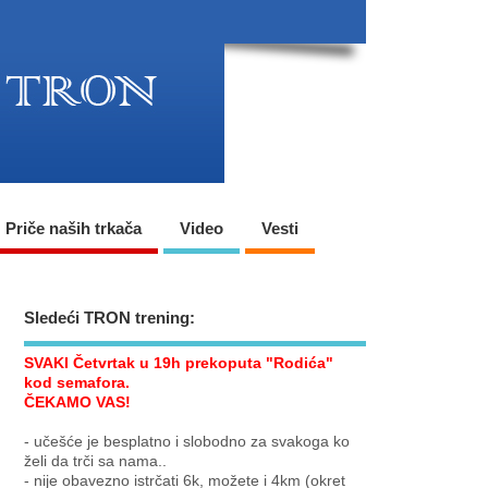
Priče naših trkača
Video
Vesti
Sledeći TRON trening:
SVAKI Četvrtak u 19h prekoputa "Rodića"
kod semafora.
ČEKAMO VAS!
- učešće je besplatno i slobodno za svakoga ko
želi da trči sa nama..
- nije obavezno istrčati 6k, možete i 4km (okret