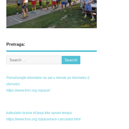
Pretraga:
Preračunajte kilometre na sat u minute po kilometru (i
obrnuto):
https://www.tron.org.rs/pace/
kalkulator brzine trčanja trke spram tempa:
https://www.tron.org.rs/pace/race-calculator.html