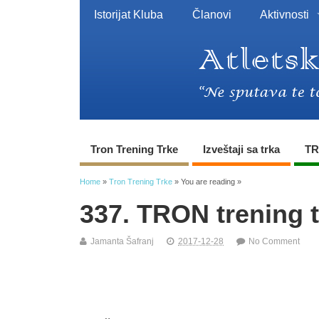
Istorijat Kluba
Članovi
Aktivnosti
Tron Trening Trke
Izveštaji sa trka
TR
Home
»
Tron Trening Trke
» You are reading »
337. TRON trening 
Jamanta Šafranj
2017-12-28
No Comment