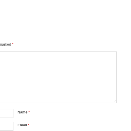
e marked
*
Name
*
Email
*