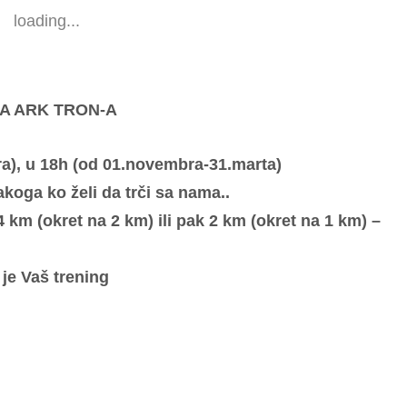
loading...
A ARK TRON-A
ra), u 18h (od 01.novembra-31.marta)
koga ko želi da trči sa nama..
4 km (okret na 2 km) ili pak 2 km (okret na 1 km) –
je Vaš trening