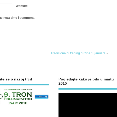
Website
he next time I comment.
Tradicionalni trening dužine 1. januara
»
ite se o našoj trci!
Pogledajte kako je bilo u martu
2015