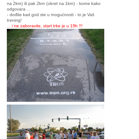
na 2km) ili pak 2km (okret na 1km) - kome kako
odgovara ...
- dođite kad god ste u mogućnosti - to je Vaš
trening!
... i ne zaboravite, start trke je u 19h !!!