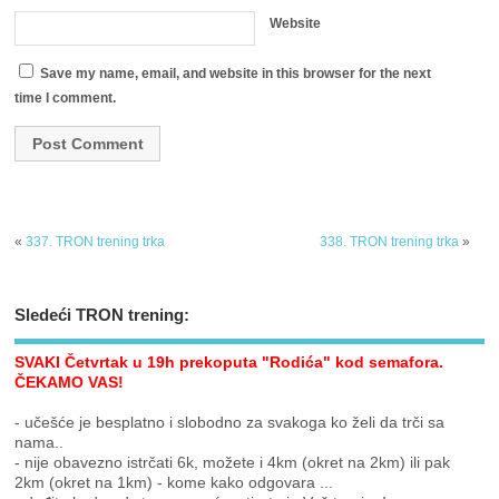
Website
Save my name, email, and website in this browser for the next
time I comment.
«
337. TRON trening trka
338. TRON trening trka
»
Sledeći TRON trening:
SVAKI Četvrtak u 19h prekoputa "Rodića" kod semafora.
ČEKAMO VAS!
- učešće je besplatno i slobodno za svakoga ko želi da trči sa
nama..
- nije obavezno istrčati 6k, možete i 4km (okret na 2km) ili pak
2km (okret na 1km) - kome kako odgovara ...