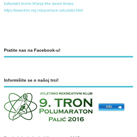
kalkulator brzine trčanja trke spram tempa:
https://www.tron.org.rs/pace/race-calculator.html
Pratite nas na Facebook-u!
Informišite se o našoj trci!