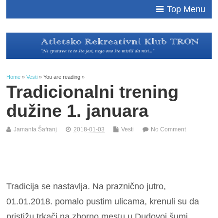
Top Menu
Home
»
Vesti
» You are reading »
Tradicionalni trening
dužine 1. januara
Jamanta Šafranj
2018-01-03
Vesti
No Comment
Tradicija se nastavlja. Na praznično jutro,
01.01.2018. pomalo pustim ulicama, krenuli su da
pristižu trkači na zborno mestu u Dudovoj šumi.