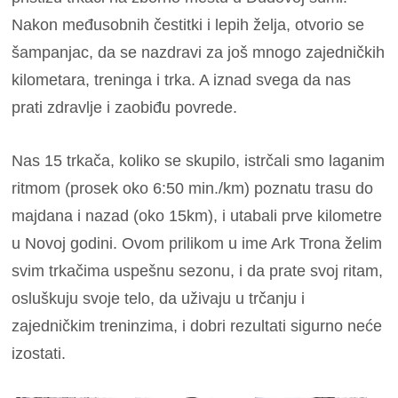
Nakon međusobnih čestitki i lepih želja, otvorio se
šampanjac, da se nazdravi za još mnogo zajedničkih
kilometara, treninga i trka. A iznad svega da nas
prati zdravlje i zaobiđu povrede.
Nas 15 trkača, koliko se skupilo, istrčali smo laganim
ritmom (prosek oko 6:50 min./km) poznatu trasu do
majdana i nazad (oko 15km), i utabali prve kilometre
u Novoj godini. Ovom prilikom u ime Ark Trona želim
svim trkačima uspešnu sezonu, i da prate svoj ritam,
osluškuju svoje telo, da uživaju u trčanju i
zajedničkim treninzima, i dobri rezultati sigurno neće
izostati.