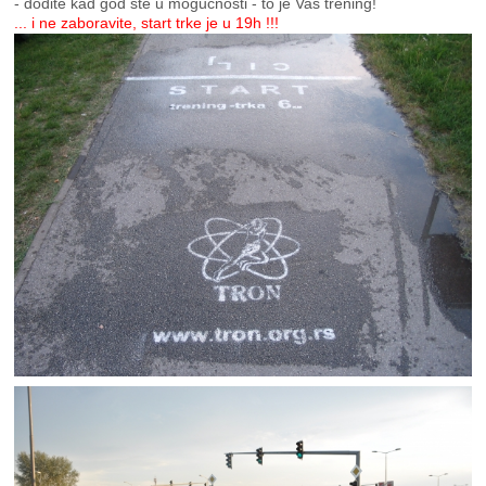
- dođite kad god ste u mogućnosti - to je Vaš trening!
... i ne zaboravite, start trke je u 19h !!!