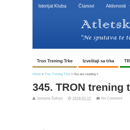
Istorijat Kluba
Članovi
Aktivnosti
Tron Trening Trke
Izveštaji sa trka
TR
Home
»
Tron Trening Trke
» You are reading »
345. TRON trening 
Jamanta Šafranj
2018-02-22
No Comment