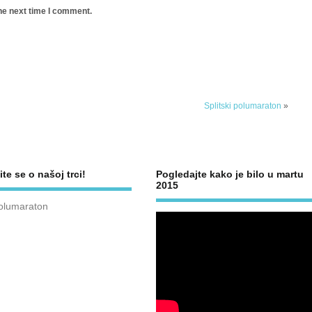
he next time I comment.
Splitski polumaraton
»
ite se o našoj trci!
Pogledajte kako je bilo u martu
2015