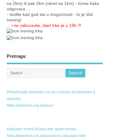
na 2km) ili pak 2km (okret na 1km) - kome kako
odgovara ...
- dođite kad god ste u mogućnosti - to je Vaš
trening!
... i ne zaboravite, start trke je u 19h !!!
Pretraga:
Preračunajte kilometre na sat u minute po kilometru (i
obrnuto):
https://www.tron.org.rs/pace/
kalkulator brzine trčanja trke spram tempa:
https://www.tron.org.rs/pace/race-calculator.html