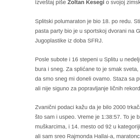
Izveštaj piše
Zoltan Kesegi
o svojoj zims
Splitski polumaraton je bio 18. po redu. St
pasta party bio je u sportskoj dvorani n
Jugoplastike iz doba SFRJ.
Posle subote i 16 stepeni u Splitu u nedelju
bura i sneg. Za splićane to je smak sveta,
da smo sneg mi doneli ovamo. Staza sa pun
ali nije siguno za popravljanje ličnih rekor
Zvanični podaci kažu da je bilo 2000 trkač
što sam i uspeo. Vreme je 1:38:57. To je
muškarcima, i 14. mesto od 92 u kategorij
ali sam sreo Rajmonda Hallai-a, maratonca 