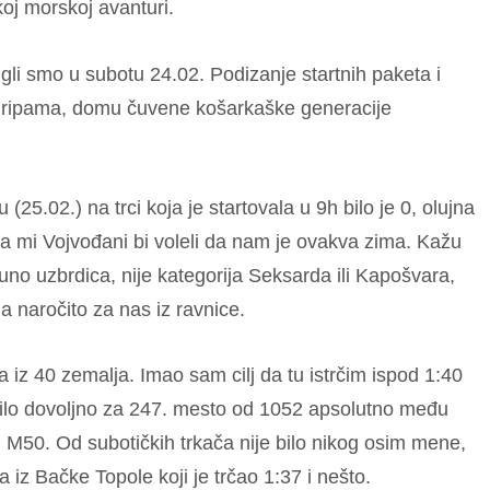
koj morskoj avanturi.
igli smo u subotu 24.02. Podizanje startnih paketa i
a Gripama, domu čuvene košarkaške generacije
 (25.02.) na trci koja je startovala u 9h bilo je 0, olujna
 a mi Vojvođani bi voleli da nam je ovakva zima. Kažu
o uzbrdica, nije kategorija Seksarda ili Kapošvara,
da naročito za nas iz ravnice.
a iz 40 zemalja. Imao sam cilj da tu istrčim ispod 1:40
 bilo dovoljno za 247. mesto od 1052 apsolutno među
i M50. Od subotičkih trkača nije bilo nikog osim mene,
iz Bačke Topole koji je trčao 1:37 i nešto.