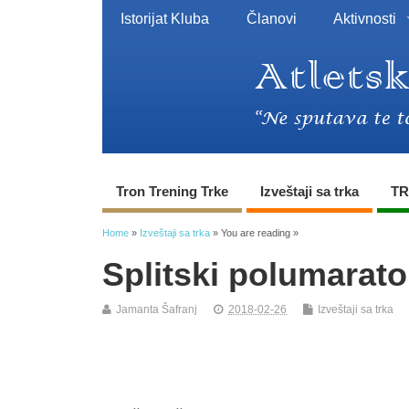
Istorijat Kluba
Članovi
Aktivnosti
Tron Trening Trke
Izveštaji sa trka
TR
Home
»
Izveštaji sa trka
» You are reading »
Splitski polumarat
Jamanta Šafranj
2018-02-26
Izveštaji sa trka