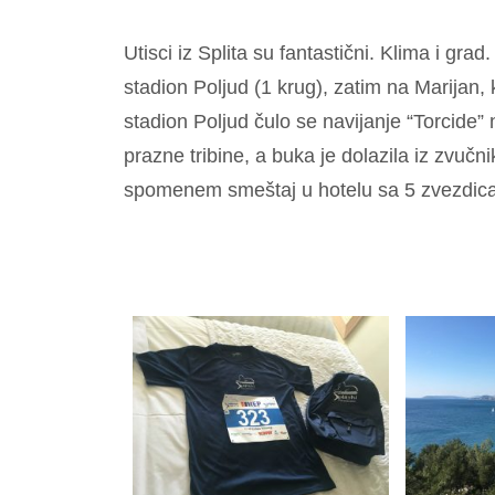
Utisci iz Splita su fantastični. Klima i grad.
stadion Poljud (1 krug), zatim na Marijan,
stadion Poljud čulo se navijanje “Torcide
prazne tribine, a buka je dolazila iz zvučn
spomenem smeštaj u hotelu sa 5 zvezdica