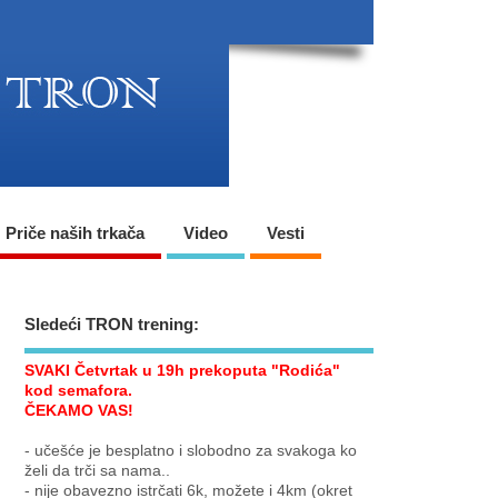
Priče naših trkača
Video
Vesti
Sledeći TRON trening:
SVAKI Četvrtak u 19h prekoputa "Rodića"
kod semafora.
ČEKAMO VAS!
- učešće je besplatno i slobodno za svakoga ko
želi da trči sa nama..
- nije obavezno istrčati 6k, možete i 4km (okret