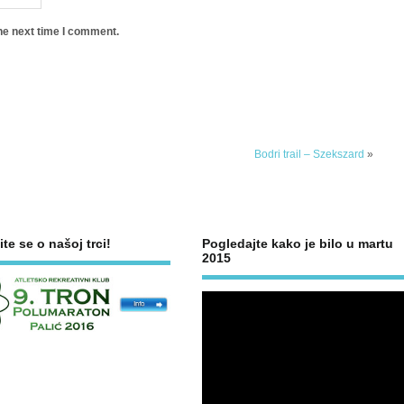
he next time I comment.
Bodri trail – Szekszard
»
ite se o našoj trci!
Pogledajte kako je bilo u martu
2015