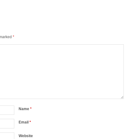
e marked
*
Name
*
Email
*
Website