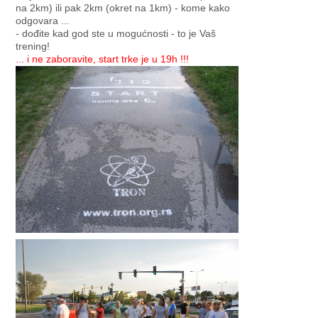
na 2km) ili pak 2km (okret na 1km) - kome kako
odgovara ...
- dođite kad god ste u mogućnosti - to je Vaš
trening!
... i ne zaboravite, start trke je u 19h !!!