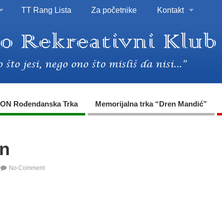
TT Rang Lista
Za početnike
Kontakt
ON Rođendanska Trka
Memorijalna trka “Dren Mandić”
on
No Comment