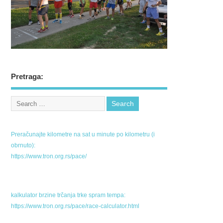
Pretraga:
Preračunajte kilometre na sat u minute po kilometru (i
obrnuto):
https://www.tron.org.rs/pace/
kalkulator brzine trčanja trke spram tempa:
https://www.tron.org.rs/pace/race-calculator.html