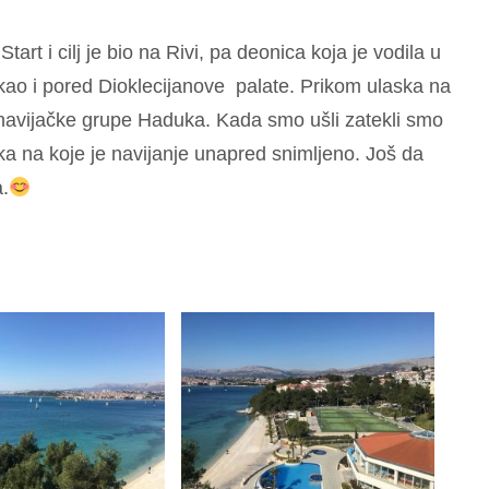
 Start i cilj je bio na Rivi, pa deonica koja je vodila u
 kao i pored Dioklecijanove palate. Prikom ulaska na
” navijačke grupe Haduka. Kada smo ušli zatekli smo
ika na koje je navijanje unapred snimljeno. Još da
.