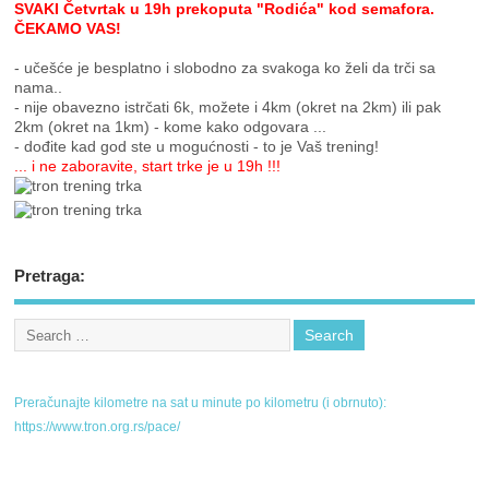
SVAKI Četvrtak u 19h prekoputa "Rodića" kod semafora.
ČEKAMO VAS!
- učešće je besplatno i slobodno za svakoga ko želi da trči sa
nama..
- nije obavezno istrčati 6k, možete i 4km (okret na 2km) ili pak
2km (okret na 1km) - kome kako odgovara ...
- dođite kad god ste u mogućnosti - to je Vaš trening!
... i ne zaboravite, start trke je u 19h !!!
Pretraga:
Preračunajte kilometre na sat u minute po kilometru (i obrnuto):
https://www.tron.org.rs/pace/