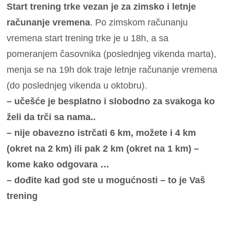
Start trening trke vezan je za zimsko i letnje
računanje vremena
. Po zimskom računanju
vremena start trening trke je u 18h, a sa
pomeranjem časovnika (poslednjeg vikenda marta),
menja se na 19h dok traje letnje računanje vremena
(do poslednjeg vikenda u oktobru).
– učešće je besplatno i slobodno za svakoga ko
želi da trči sa nama..
– nije obavezno istrčati 6 km, možete i 4 km
(okret na 2 km) ili pak 2 km (okret na 1 km) –
kome kako odgovara …
– dođite kad god ste u mogućnosti – to je Vaš
trening