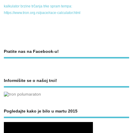
kalkulator brzine trčanja trke spram tempa:
https://www.tron.org.rs/pace/race-calculator.html
Pratite nas na Facebook-u!
Informišite se o našoj trci!
Pogledajte kako je bilo u martu 2015