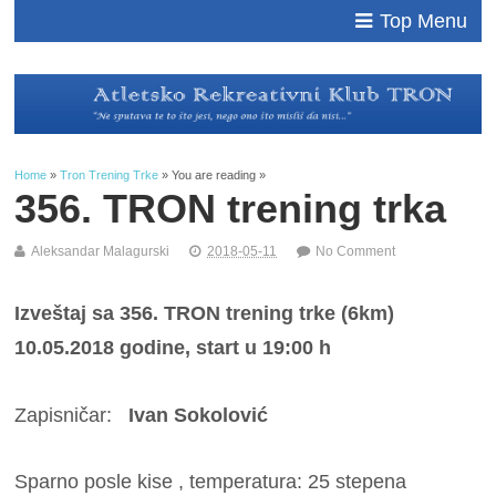
Top Menu
Home
»
Tron Trening Trke
» You are reading »
356. TRON trening trka
Aleksandar Malagurski
2018-05-11
No Comment
Izveštaj sa 356. TRON trening trke (6km)
10.05.2018 godine, start u 19:00 h
Zapisničar:
Ivan Sokolović
Sparno posle kise , temperatura: 25 stepena